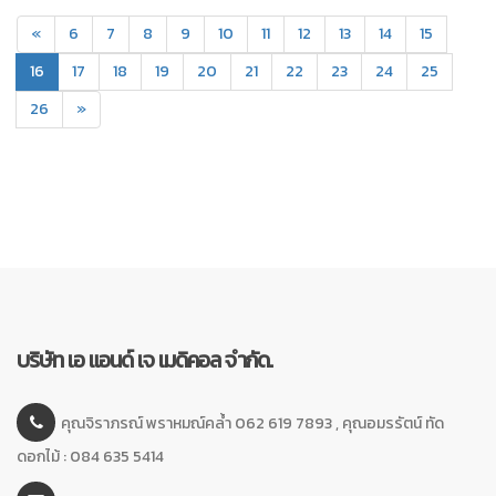
«
6
7
8
9
10
11
12
13
14
15
(current)
16
17
18
19
20
21
22
23
24
25
26
»
บริษัท เอ แอนด์ เจ เมดิคอล จำกัด.
คุณจิราภรณ์ พราหมณ์คล้ำ 062 619 7893 , คุณอมรรัตน์ ทัด
ดอกไม้ : 084 635 5414