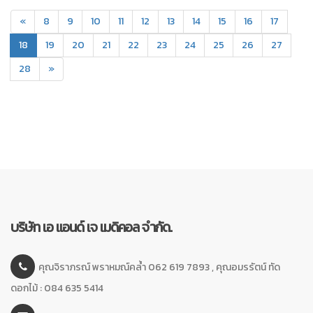
«
8
9
10
11
12
13
14
15
16
17
(current)
18
19
20
21
22
23
24
25
26
27
28
»
บริษัท เอ แอนด์ เจ เมดิคอล จำกัด.
คุณจิราภรณ์ พราหมณ์คล้ำ 062 619 7893 , คุณอมรรัตน์ ทัด
ดอกไม้ : 084 635 5414