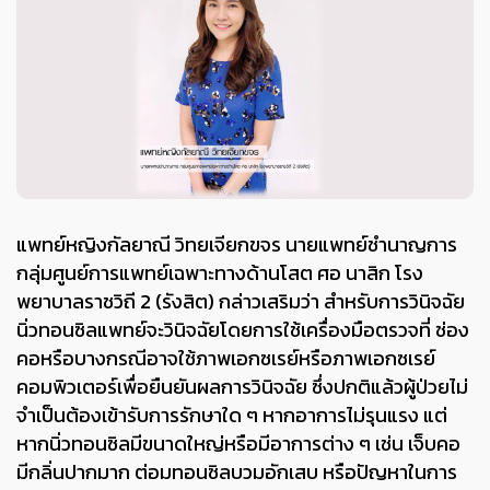
แพทย์หญิง
กัลยาณี วิทยเจียกขจร
นายแพทย์ชำนาญการ
กลุ่มศูนย์การแพทย์เฉพาะทางด้านโสต ศอ นาสิก โรง
พยาบาลราชวิถี
2
(รังสิต) กล่าวเสริมว่า สำหรับการวินิจฉัย
นิ่วทอนซิล
แพทย์จะวินิจฉัยโดยการใช้เครื่องมือตรวจที่ ช่อง
คอหรือบางกรณีอาจใช้ภาพเอกซเรย์หรือภาพเอกซเรย์
คอมพิวเตอร์เพื่อยืนยันผลการวินิจฉัย ซึ่งปกติแล้วผู้ป่วยไม่
จำเป็นต้องเข้ารับการรักษาใด ๆ หากอาการไม่รุนแรง แต่
หากนิ่วทอนซิลมีขนาดใหญ่หรือมีอาการต่าง ๆ เช่น เจ็บคอ
มีกลิ่นปากมาก
ต่อมทอนซิลบวมอักเสบ
หรือปัญหาในการ