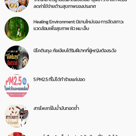
ลดค่าใช้จ่ายด้านสุขภาพของประเทศ
Healing Environment: นิยามใหม่ของ การจัดสภาวะ
แวดล้อมเพื่อสุขภาพ ผิว ผม เล็บ
นิโคตินถุง: ภัยเงียบใต้ริมฝีปากที่ผู้หญิงต้องระวัง
5 PM2.5 ที่ไม่ได้ทำร้ายแค่ปอด
สารโพลาร์ในน้ำมันทอดซ้ำ