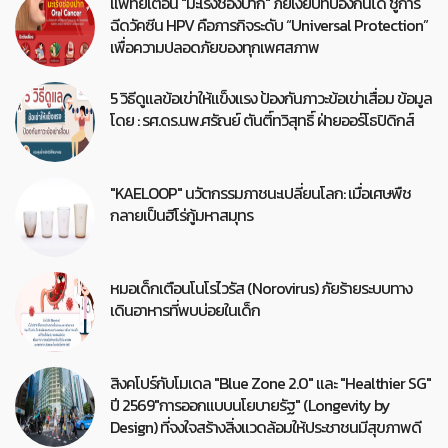
แพทย์เตือน "มะเร็งช่องปาก" ภัยเงียบที่ป้องกันได้ ชูการ
ฉีดวัคซีน HPV คือภารกิจระดับ “Universal Protection”
เพื่อความปลอดภัยของทุกเพศสภาพ
5 วิธีดูแลข้อเข่าให้แข็งแรง ป้องกันภาวะข้อเข่าเสื่อม ข้อมูล
โดย : รศ.ดร.นพ.ศรัณย์ ตันติ์ทวิสุทธิ์ ฝ่ายออร์โธปิดิกส์
"KAELOOP" นวัตกรรมภาชนะเปลี่ยนโลก: เมื่อเศษพืช
กลายเป็นฮีโร่กู้มหาสมุทร
หมอเด็กเตือนโนโรไวรัส (Norovirus) ภัยร้ายระบบทาง
เดินอาหารที่พบบ่อยในเด็ก
สิงคโปร์กับโมเดล "Blue Zone 2.0" และ "Healthier SG"
ปี 2569"การออกแบบนโยบายรัฐ" (Longevity by
Design) ที่จงใจสร้างสิ่งแวดล้อมให้ประชาชนมีสุขภาพดี