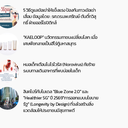
5 วิธีดูแลข้อเข่าให้แข็งแรง ป้องกันภาวะข้อเข่า
เสื่อม ข้อมูลโดย : รศ.ดร.นพ.ศรัณย์ ตันติ์ทวิสุ
ทธิ์ ฝ่ายออร์โธปิดิกส์
"KAELOOP" นวัตกรรมภาชนะเปลี่ยนโลก: เมื่อ
เศษพืชกลายเป็นฮีโร่กู้มหาสมุทร
หมอเด็กเตือนโนโรไวรัส (Norovirus) ภัยร้าย
ระบบทางเดินอาหารที่พบบ่อยในเด็ก
สิงคโปร์กับโมเดล "Blue Zone 2.0" และ
"Healthier SG" ปี 2569"การออกแบบนโยบาย
รัฐ" (Longevity by Design) ที่จงใจสร้างสิ่ง
แวดล้อมให้ประชาชนมีสุขภาพดี