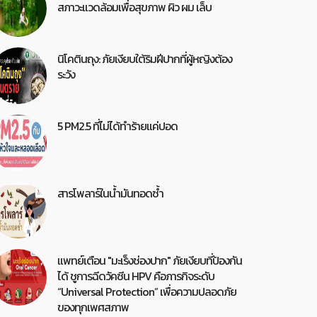
สภาวะแวดล้อมเพื่อสุขภาพ ผิว ผม เล็บ
นิโคตินถุง: ภัยเงียบใต้ริมฝีปากที่ผู้หญิงต้อง
ระวัง
5 PM2.5 ที่ไม่ได้ทำร้ายแค่ปอด
สารโพลาร์ในน้ำมันทอดซ้ำ
แพทย์เตือน "มะเร็งช่องปาก" ภัยเงียบที่ป้องกัน
ได้ ชูการฉีดวัคซีน HPV คือภารกิจระดับ
“Universal Protection” เพื่อความปลอดภัย
ของทุกเพศสภาพ