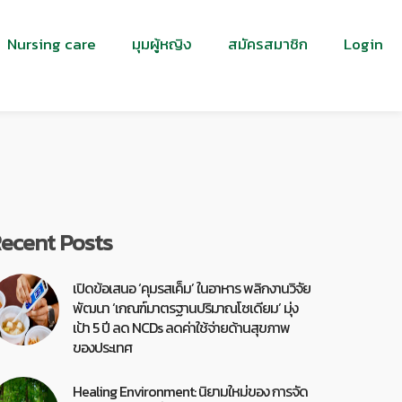
Nursing care
มุมผู้หญิง
สมัครสมาชิก
Login
ecent Posts
เปิดข้อเสนอ ‘คุมรสเค็ม’ ในอาหาร พลิกงานวิจัย
พัฒนา ‘เกณฑ์มาตรฐานปริมาณโซเดียม’ มุ่ง
เป้า 5 ปี ลด NCDs ลดค่าใช้จ่ายด้านสุขภาพ
ของประเทศ
Healing Environment: นิยามใหม่ของ การจัด