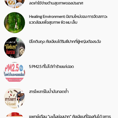
ลดค่าใช้จ่ายด้านสุขภาพของประเทศ
Healing Environment: นิยามใหม่ของ การจัดสภาวะ
แวดล้อมเพื่อสุขภาพ ผิว ผม เล็บ
นิโคตินถุง: ภัยเงียบใต้ริมฝีปากที่ผู้หญิงต้องระวัง
5 PM2.5 ที่ไม่ได้ทำร้ายแค่ปอด
สารโพลาร์ในน้ำมันทอดซ้ำ
แพทย์เตือน "มะเร็งช่องปาก" ภัยเงียบที่ป้องกันได้ ชูการ