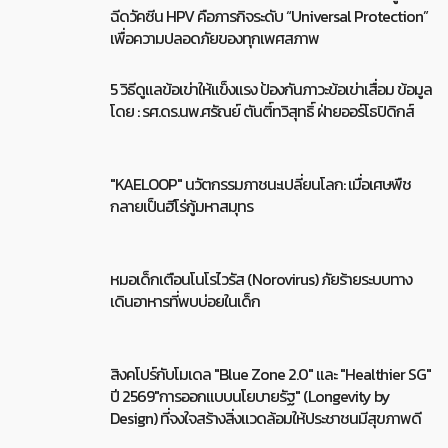
ฉีดวัคซีน HPV คือภารกิจระดับ “Universal Protection”
เพื่อความปลอดภัยของทุกเพศสภาพ
5 วิธีดูแลข้อเข่าให้แข็งแรง ป้องกันภาวะข้อเข่าเสื่อม ข้อมูล
โดย : รศ.ดร.นพ.ศรัณย์ ตันติ์ทวิสุทธิ์ ฝ่ายออร์โธปิดิกส์
"KAELOOP" นวัตกรรมภาชนะเปลี่ยนโลก: เมื่อเศษพืช
กลายเป็นฮีโร่กู้มหาสมุทร
หมอเด็กเตือนโนโรไวรัส (Norovirus) ภัยร้ายระบบทาง
เดินอาหารที่พบบ่อยในเด็ก
สิงคโปร์กับโมเดล "Blue Zone 2.0" และ "Healthier SG"
ปี 2569"การออกแบบนโยบายรัฐ" (Longevity by
Design) ที่จงใจสร้างสิ่งแวดล้อมให้ประชาชนมีสุขภาพดี