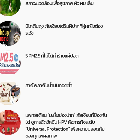
สภาวะแวดล้อมเพื่อสุขภาพ ผิว ผม เล็บ
นิโคตินถุง: ภัยเงียบใต้ริมฝีปากที่ผู้หญิงต้อง
ระวัง
5 PM2.5 ที่ไม่ได้ทำร้ายแค่ปอด
สารโพลาร์ในน้ำมันทอดซ้ำ
แพทย์เตือน "มะเร็งช่องปาก" ภัยเงียบที่ป้องกัน
ได้ ชูการฉีดวัคซีน HPV คือภารกิจระดับ
“Universal Protection” เพื่อความปลอดภัย
ของทุกเพศสภาพ