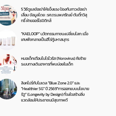
5 วิธีดูแลข้อเข่าให้แข็งแรง ป้องกันภาวะข้อเข่า
เสื่อม ข้อมูลโดย : รศ.ดร.นพ.ศรัณย์ ตันติ์ทวิสุ
ทธิ์ ฝ่ายออร์โธปิดิกส์
"KAELOOP" นวัตกรรมภาชนะเปลี่ยนโลก: เมื่อ
เศษพืชกลายเป็นฮีโร่กู้มหาสมุทร
หมอเด็กเตือนโนโรไวรัส (Norovirus) ภัยร้าย
ระบบทางเดินอาหารที่พบบ่อยในเด็ก
สิงคโปร์กับโมเดล "Blue Zone 2.0" และ
"Healthier SG" ปี 2569"การออกแบบนโยบาย
รัฐ" (Longevity by Design) ที่จงใจสร้างสิ่ง
แวดล้อมให้ประชาชนมีสุขภาพดี