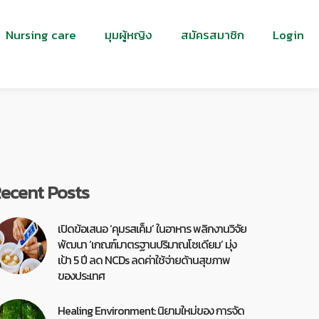
Nursing care
มุมผู้หญิง
สมัครสมาชิก
Login
ecent Posts
เปิดข้อเสนอ ‘คุมรสเค็ม’ ในอาหาร พลิกงานวิจัย
พัฒนา ‘เกณฑ์มาตรฐานปริมาณโซเดียม’ มุ่ง
เป้า 5 ปี ลด NCDs ลดค่าใช้จ่ายด้านสุขภาพ
ของประเทศ
Healing Environment: นิยามใหม่ของ การจัด