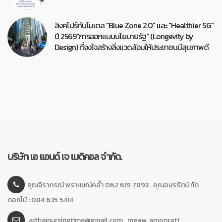
สิงคโปร์กับโมเดล "Blue Zone 2.0" และ "Healthier SG"
ปี 2569"การออกแบบนโยบายรัฐ" (Longevity by
Design) ที่จงใจสร้างสิ่งแวดล้อมให้ประชาชนมีสุขภาพดี
บริษัท เอ แอนด์ เจ เมดิคอล จำกัด.
คุณจิราภรณ์ พราหมณ์คล้ำ 062 619 7893 , คุณอมรรัตน์ ทัด
ดอกไม้ : 084 635 5414
ajthainursingtime@gmail.com , meaw. amonratt