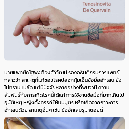
นายแพทย์ณัฐพงศ์ วงศ์วิวัฒน์ รองอธิบดีกรมการแพทย์
กล่าวว่า สาเหตุที่แท้ของโรคปลอกหุ้มเอ็นข้อมืออักเสบ ยัง
ไม่ทราบแน่ชัด แต่มีปัจจัยหลายอย่างที่พบว่ามี ความ
สัมพันธ์กับการเกิดโรคนี้ได้แก่ การใช้งานข้อมือที่มากเกินไป
อุบัติเหตุ หญิงตั้งครรภ์ ให้นมบุตร หรือเกิดจากภาวะการ
อักเสบด้วย สาเหตุอื่นๆ เช่น ข้ออักเสบรูมาตอยด์