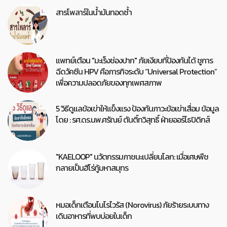
สารโพลาร์ในน้ำมันทอดซ้ำ
แพทย์เตือน "มะเร็งช่องปาก" ภัยเงียบที่ป้องกันได้ ชูการ
ฉีดวัคซีน HPV คือภารกิจระดับ “Universal Protection”
เพื่อความปลอดภัยของทุกเพศสภาพ
5 วิธีดูแลข้อเข่าให้แข็งแรง ป้องกันภาวะข้อเข่าเสื่อม ข้อมูล
โดย : รศ.ดร.นพ.ศรัณย์ ตันติ์ทวิสุทธิ์ ฝ่ายออร์โธปิดิกส์
"KAELOOP" นวัตกรรมภาชนะเปลี่ยนโลก: เมื่อเศษพืช
กลายเป็นฮีโร่กู้มหาสมุทร
หมอเด็กเตือนโนโรไวรัส (Norovirus) ภัยร้ายระบบทาง
เดินอาหารที่พบบ่อยในเด็ก