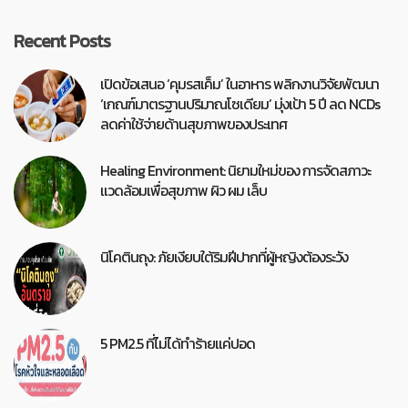
Recent Posts
เปิดข้อเสนอ ‘คุมรสเค็ม’ ในอาหาร พลิกงานวิจัยพัฒนา
‘เกณฑ์มาตรฐานปริมาณโซเดียม’ มุ่งเป้า 5 ปี ลด NCDs
ลดค่าใช้จ่ายด้านสุขภาพของประเทศ
Healing Environment: นิยามใหม่ของ การจัดสภาวะ
แวดล้อมเพื่อสุขภาพ ผิว ผม เล็บ
นิโคตินถุง: ภัยเงียบใต้ริมฝีปากที่ผู้หญิงต้องระวัง
5 PM2.5 ที่ไม่ได้ทำร้ายแค่ปอด