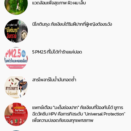
แวดล้อมเพื่อสุขภาพ ผิว ผม เล็บ
นิโคตินถุง: ภัยเงียบใต้ริมฝีปากที่ผู้หญิงต้องระวัง
5 PM2.5 ที่ไม่ได้ทำร้ายแค่ปอด
สารโพลาร์ในน้ำมันทอดซ้ำ
แพทย์เตือน "มะเร็งช่องปาก" ภัยเงียบที่ป้องกันได้ ชูการ
ฉีดวัคซีน HPV คือภารกิจระดับ “Universal Protection”
เพื่อความปลอดภัยของทุกเพศสภาพ