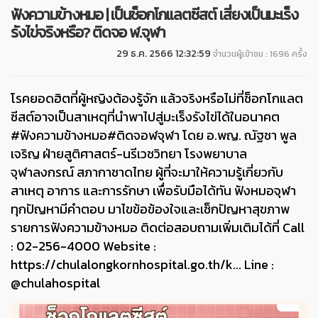
ฟังความข้างหมอ | เป็นช็อกโกแลตซีสต์ เสี่ยงเป็นมะเร็ง
รังไข่จริงหรือ? ติดจอ ฬ.จุฬา
29 ธ.ค. 2566 12:32:59
จำนวนผู้เข้าชม : 1696 ครั้ง
โรคยอดฮิตที่ผู้หญิงต้องรู้จัก แล้วจริงหรือไม่ที่ช็อกโกแลต
ซีสต์อาจเป็นสาเหตุที่นำพาไปสู่มะเร็งรังไข่ได้ในอนาคต
#ฟังความข้างหมอ
#ติดจอฬจุฬา
โดย อ.พญ. ณัฐชา พูล
เจริญ ฝ่ายสูติศาสตร์-นรีเวชวิทยา โรงพยาบาล
จุฬาลงกรณ์ สภากาชาดไทย ผู้ที่จะมาให้ความรู้เกี่ยวกับ
สาเหตุ อาการ และการรักษา เพื่อรับมือได้ทัน ฟังหมอจุฬา
ทุกปัญหามีคำตอบ มาไขข้อข้องใจและเช็กปัญหาสุขภาพ
รายการฟังความข้างหมอ ติดต่อสอบถามเพิ่มเติมได้ที่ Call
: 02-256-4000 Website :
https://chulalongkornhospital.go.th/k...
Line :
@chulahospital