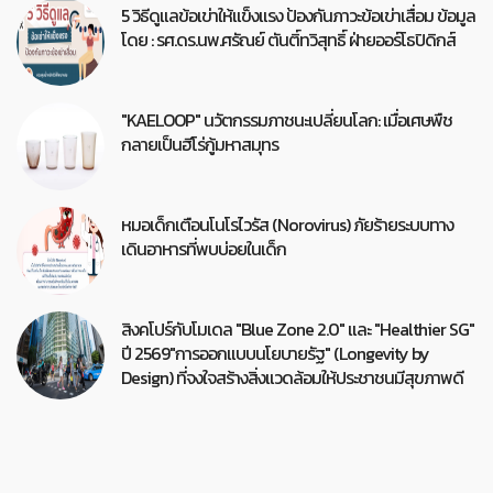
5 วิธีดูแลข้อเข่าให้แข็งแรง ป้องกันภาวะข้อเข่าเสื่อม ข้อมูล
โดย : รศ.ดร.นพ.ศรัณย์ ตันติ์ทวิสุทธิ์ ฝ่ายออร์โธปิดิกส์
"KAELOOP" นวัตกรรมภาชนะเปลี่ยนโลก: เมื่อเศษพืช
กลายเป็นฮีโร่กู้มหาสมุทร
หมอเด็กเตือนโนโรไวรัส (Norovirus) ภัยร้ายระบบทาง
เดินอาหารที่พบบ่อยในเด็ก
สิงคโปร์กับโมเดล "Blue Zone 2.0" และ "Healthier SG"
ปี 2569"การออกแบบนโยบายรัฐ" (Longevity by
Design) ที่จงใจสร้างสิ่งแวดล้อมให้ประชาชนมีสุขภาพดี