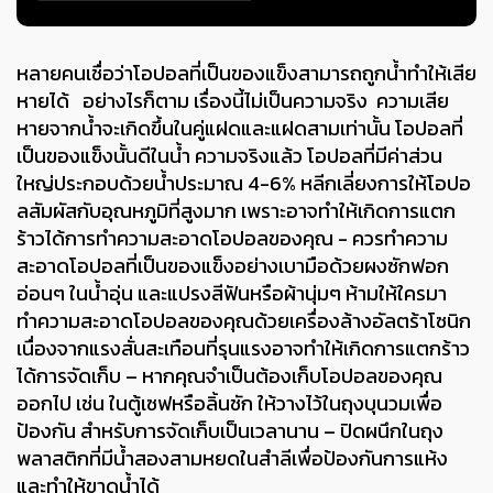
หลายคนเชื่อว่าโอปอลที่เป็นของแข็งสามารถถูกน้ำทำให้เสีย
หายได้ อย่างไรก็ตาม เรื่องนี้ไม่เป็นความจริง ความเสีย
หายจากน้ำจะเกิดขึ้นในคู่แฝดและแฝดสามเท่านั้น โอปอลที่
เป็นของแข็งนั้นดีในน้ำ ความจริงแล้ว โอปอลที่มีค่าส่วน
ใหญ่ประกอบด้วยน้ำประมาณ 4-6% หลีกเลี่ยงการให้โอปอ
ลสัมผัสกับอุณหภูมิที่สูงมาก เพราะอาจทำให้เกิดการแตก
ร้าวได้การทำความสะอาดโอปอลของคุณ - ควรทำความ
สะอาดโอปอลที่เป็นของแข็งอย่างเบามือด้วยผงซักฟอก
อ่อนๆ ในน้ำอุ่น และแปรงสีฟันหรือผ้านุ่มๆ ห้ามให้ใครมา
ทำความสะอาดโอปอลของคุณด้วยเครื่องล้างอัลตร้าโซนิก
เนื่องจากแรงสั่นสะเทือนที่รุนแรงอาจทำให้เกิดการแตกร้าว
ได้การจัดเก็บ – หากคุณจำเป็นต้องเก็บโอปอลของคุณ
ออกไป เช่น ในตู้เซฟหรือลิ้นชัก ให้วางไว้ในถุงบุนวมเพื่อ
ป้องกัน สำหรับการจัดเก็บเป็นเวลานาน – ปิดผนึกในถุง
พลาสติกที่มีน้ำสองสามหยดในสำลีเพื่อป้องกันการแห้ง
และทำให้ขาดน้ำได้