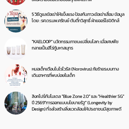
5 วิธีดูแลข้อเข่าให้แข็งแรง ป้องกันภาวะข้อเข่าเสื่อม ข้อมูล
โดย : รศ.ดร.นพ.ศรัณย์ ตันติ์ทวิสุทธิ์ ฝ่ายออร์โธปิดิกส์
"KAELOOP" นวัตกรรมภาชนะเปลี่ยนโลก: เมื่อเศษพืช
กลายเป็นฮีโร่กู้มหาสมุทร
หมอเด็กเตือนโนโรไวรัส (Norovirus) ภัยร้ายระบบทาง
เดินอาหารที่พบบ่อยในเด็ก
สิงคโปร์กับโมเดล "Blue Zone 2.0" และ "Healthier SG"
ปี 2569"การออกแบบนโยบายรัฐ" (Longevity by
Design) ที่จงใจสร้างสิ่งแวดล้อมให้ประชาชนมีสุขภาพดี