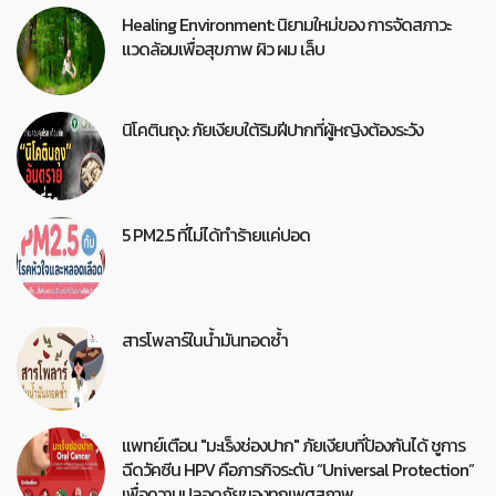
Healing Environment: นิยามใหม่ของ การจัดสภาวะ
แวดล้อมเพื่อสุขภาพ ผิว ผม เล็บ
นิโคตินถุง: ภัยเงียบใต้ริมฝีปากที่ผู้หญิงต้องระวัง
5 PM2.5 ที่ไม่ได้ทำร้ายแค่ปอด
สารโพลาร์ในน้ำมันทอดซ้ำ
แพทย์เตือน "มะเร็งช่องปาก" ภัยเงียบที่ป้องกันได้ ชูการ
ฉีดวัคซีน HPV คือภารกิจระดับ “Universal Protection”
เพื่อความปลอดภัยของทุกเพศสภาพ