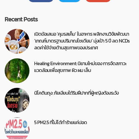
Recent Posts
เปิดข้อเสนอ ‘คุมรสเค็ม’ ในอาหาร พลิกงานวิจัยพัฒนา
‘เกณฑ์มาตรฐานปริมาณโซเดียม’ มุ่งเป้า 5 ปี ลด NCDs
ลดค่าใช้จ่ายด้านสุขภาพของประเทศ
Healing Environment: นิยามใหม่ของ การจัดสภาวะ
แวดล้อมเพื่อสุขภาพ ผิว ผม เล็บ
นิโคตินถุง: ภัยเงียบใต้ริมฝีปากที่ผู้หญิงต้องระวัง
5 PM2.5 ที่ไม่ได้ทำร้ายแค่ปอด