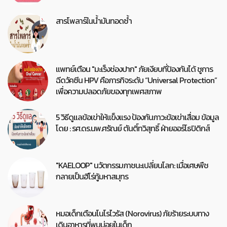
สารโพลาร์ในน้ำมันทอดซ้ำ
แพทย์เตือน "มะเร็งช่องปาก" ภัยเงียบที่ป้องกันได้ ชูการ
ฉีดวัคซีน HPV คือภารกิจระดับ “Universal Protection”
เพื่อความปลอดภัยของทุกเพศสภาพ
5 วิธีดูแลข้อเข่าให้แข็งแรง ป้องกันภาวะข้อเข่าเสื่อม ข้อมูล
โดย : รศ.ดร.นพ.ศรัณย์ ตันติ์ทวิสุทธิ์ ฝ่ายออร์โธปิดิกส์
"KAELOOP" นวัตกรรมภาชนะเปลี่ยนโลก: เมื่อเศษพืช
กลายเป็นฮีโร่กู้มหาสมุทร
หมอเด็กเตือนโนโรไวรัส (Norovirus) ภัยร้ายระบบทาง
เดินอาหารที่พบบ่อยในเด็ก