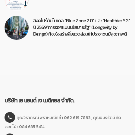
สิงคโปร์กับโมเดล "Blue Zone 2.0" และ "Healthier SG"
ปี 2569"การออกแบบนโยบายรัฐ" (Longevity by
Design) ที่จงใจสร้างสิ่งแวดล้อมให้ประชาชนมีสุขภาพดี
บริษัท เอ แอนด์ เจ เมดิคอล จำกัด.
คุณจิราภรณ์ พราหมณ์คล้ำ 062 619 7893 , คุณอมรรัตน์ ทัด
ดอกไม้ : 084 635 5414