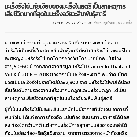
มะเร็งรังไข่...ภัยเงียบของมะเร็งในสตรี เป็นสาเหตุการ
เสียชีวิตมากที่สุดในมะเร็งอวัยวะสืบพันธุ์สตรี
27 ก.ค. 2567 21:20:30
จำนวนผู้เข้าชม : 974 ครั้ง
นายแพทย์สกานต์ บุนนาค รองอธิบดีกรมการแพทย์
กล่าว
ว่า
รังไข่เป็นหนึ่งในอวัยวะสืบพันธุ์สตรี มีหน้าที่สร้างไข่และฮอร์โมน
เพศหญิง มะเร็งรังไข่เกิดได้ทุกช่วงวัย โดยมากมักพบในช่วง
อายุ
50-60 ปี จากสถิติจากข้อมูลมะเร็งใน Cancer In Thailand
Vol.X ปี 2016 – 2018 ของสถาบันมะเร็งแห่งชาติ พบว่าคนไทย
ป่วยเป็นมะเร็งรังไข่รายใหม่ปีละ 2,902 ราย มะเร็งรังไข่พบได้บ่อย
เป็นอันดับสามรองจากมะเร็งปากมดลูกและมะเร็งมดลูก แต่เป็น
สาเหตุการเสียชีวิตมากที่สุดในมะเร็งอวัยวะสืบพันธุ์สตรี
ผู้ที่เป็นมะเร็งรังไข่ในระยะเริ่มแรกมักไม่มีอาการที่ชัดเจน อาการที่
พบทั่วไป ได้แก่ อาการท้องอืด แน่นท้อง รับประทานอาหารได้น้อย
ลง ท้องโตกว่าปกติ แต่หากมะเร็งมีการลุกลามแล้วอาจจะคลำได้
ก้อนในช่องท้องหรืออุ้งเชิงกราน จากการตรวจทางหน้าท้องหรือ