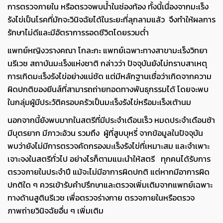
การตรวจภายใน หรือตรวจพบน้ำในช่องท้อง ทั้งนี้เนื่องจากมะเร็ง
รังไข่เป็นโรคที่มักจะวินิจฉัยได้ในระยะที่ลุกลามแล้ว จึงทำให้ผลการ
รักษาไม่ดีและมีอัตราการรอดชีวิตโดยรวมต่ำ
แพทย์หญิงวรางคณา โกละกะ แพทย์เฉพาะทางสาขามะเร็งวิทยา
นรีเวช สถาบันมะเร็งแห่งชาติ กล่าวว่า ปัจจุบันยังไม่ทราบสาเหตุ
การเกิดมะเร็งรังไข่อย่างแน่ชัด แต่มีหลักฐานเชื่อว่าเกิดจากความ
ผิดปกติของยีนส์ที่สามารถถ่ายทอดทางพันธุกรรมได้ โดยจะพบ
ในกลุ่มผู้มีประวัติครอบครัวเป็นมะเร็งรังไข่หรือมะเร็งเต้านม
นอกจากนี้ยังพบมากในสตรีที่มีประจำเดือนเร็ว หมดประจำเดือนช้า
มีบุตรยาก มีภาวะอ้วน รวมถึง ผู้ที่สูบบุหรี่ จากข้อมูลในปัจจุบัน
พบว่ายังไม่มีการตรวจคัดกรองมะเร็งรังไข่ที่เหมาะสม และจำเพาะ
เจาะจงในสตรีทั่วไป อย่างไรก็ตามแนะนำให้สตรี ทุกคนได้รับการ
ตรวจภายในประจำปี แม้จะไม่มีอาการผิดปกติ แต่หากมีอาการผิด
ปกติใด ๆ ควรเข้ารับคำปรึกษาและตรวจเพิ่มเติมจากแพทย์เฉพาะ
ทางด้านสูตินรีเวช เพื่อตรวจร่างกาย ตรวจภายในหรือตรวจ
ภาพถ่ายวินิจฉัยอื่น ๆ เพิ่มเติม