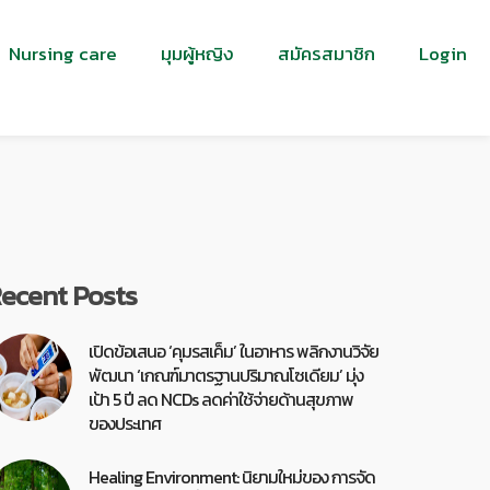
Nursing care
มุมผู้หญิง
สมัครสมาชิก
Login
ecent Posts
เปิดข้อเสนอ ‘คุมรสเค็ม’ ในอาหาร พลิกงานวิจัย
พัฒนา ‘เกณฑ์มาตรฐานปริมาณโซเดียม’ มุ่ง
เป้า 5 ปี ลด NCDs ลดค่าใช้จ่ายด้านสุขภาพ
ของประเทศ
Healing Environment: นิยามใหม่ของ การจัด