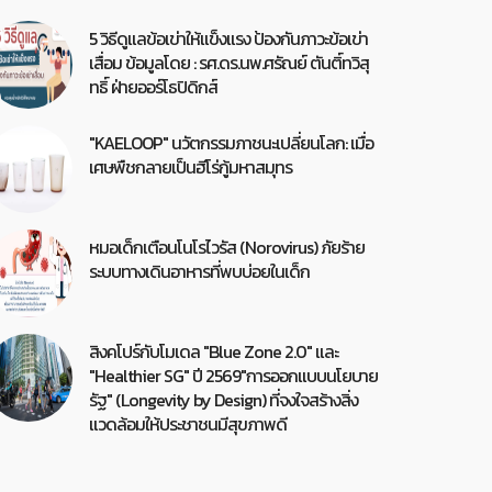
5 วิธีดูแลข้อเข่าให้แข็งแรง ป้องกันภาวะข้อเข่า
เสื่อม ข้อมูลโดย : รศ.ดร.นพ.ศรัณย์ ตันติ์ทวิสุ
ทธิ์ ฝ่ายออร์โธปิดิกส์
"KAELOOP" นวัตกรรมภาชนะเปลี่ยนโลก: เมื่อ
เศษพืชกลายเป็นฮีโร่กู้มหาสมุทร
หมอเด็กเตือนโนโรไวรัส (Norovirus) ภัยร้าย
ระบบทางเดินอาหารที่พบบ่อยในเด็ก
สิงคโปร์กับโมเดล "Blue Zone 2.0" และ
"Healthier SG" ปี 2569"การออกแบบนโยบาย
รัฐ" (Longevity by Design) ที่จงใจสร้างสิ่ง
แวดล้อมให้ประชาชนมีสุขภาพดี