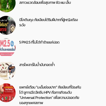
สภาวะแวดล้อมเพื่อสุขภาพ ผิว ผม เล็บ
นิโคตินถุง: ภัยเงียบใต้ริมฝีปากที่ผู้หญิงต้อง
ระวัง
5 PM2.5 ที่ไม่ได้ทำร้ายแค่ปอด
สารโพลาร์ในน้ำมันทอดซ้ำ
แพทย์เตือน "มะเร็งช่องปาก" ภัยเงียบที่ป้องกัน
ได้ ชูการฉีดวัคซีน HPV คือภารกิจระดับ
“Universal Protection” เพื่อความปลอดภัย
ของทุกเพศสภาพ