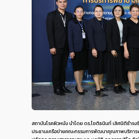
สถาบันโรคผิวหนัง นำโดย ดร.โชติธนินท์ เลิศนิติธำร
ประธานเครือข่ายคณะกรรมการพัฒนาคุณภาพบริการพ