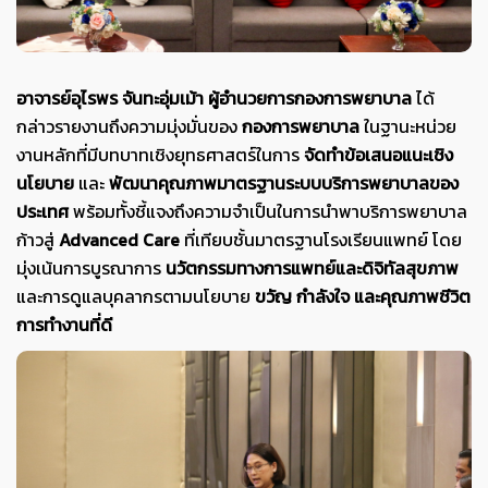
อาจารย์อุไรพร จันทะอุ่มเม้า ผู้อำนวยการกองการพยาบาล
ได้
กล่าวรายงานถึงความมุ่งมั่นของ
กองการพยาบาล
ในฐานะหน่วย
งานหลักที่มีบทบาทเชิงยุทธศาสตร์ในการ
จัดทำข้อเสนอแนะเชิง
นโยบาย
และ
พัฒนาคุณภาพมาตรฐานระบบบริการพยาบาลของ
ประเทศ
พร้อมทั้งชี้แจงถึงความจำเป็นในการนำพาบริการพยาบาล
ก้าวสู่
Advanced Care
ที่เทียบชั้นมาตรฐานโรงเรียนแพทย์ โดย
มุ่งเน้นการบูรณาการ
นวัตกรรมทางการแพทย์และดิจิทัลสุขภาพ
และการดูแลบุคลากรตามนโยบาย
ขวัญ กำลังใจ และคุณภาพชีวิต
การทำงานที่ดี