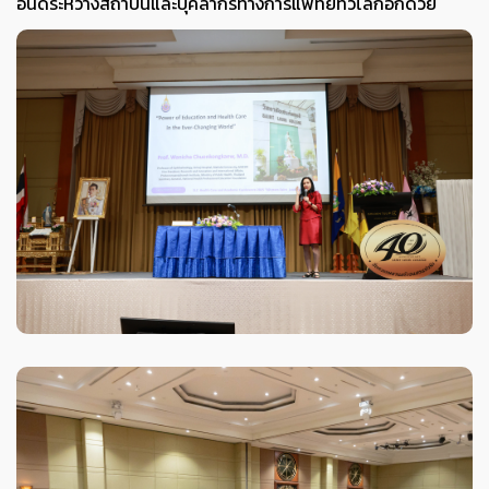
อันดีระหว่างสถาบันและบุคลากรทางการแพทย์ทั่วโลกอีกด้วย