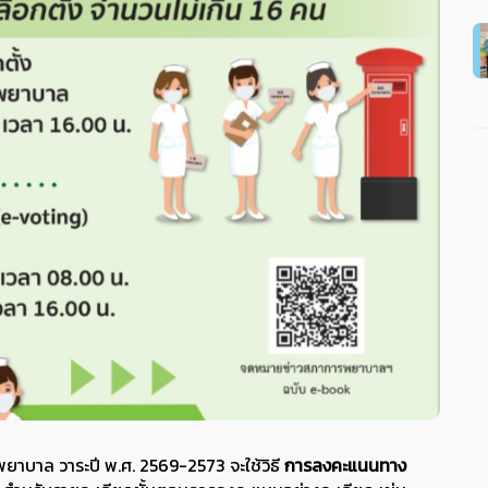
าบาล วาระปี พ.ศ. 2569-2573 จะใช้วิธี
การลงคะแนนทาง