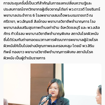
การประชุมครั้งนี้เป็นเวทีสำคัญในการแลกเปลี่ยนความรู้และ
ประสบการณ์จากวิทยากรผู้เชี่ยวชาญได้แก่ พว.ดาววดี ไชยรินทร์
พยาบาลประจำการ 6 โรงพยาบาลสมเด็จพระบรมราชเทวี ณ
ศรีราชา, พว.อัญชลี สังข์ทอง พยาบาลวิชาชีพชำนาญการ โรง
พยาบาลส่งเสริมสุขภาพตำบลท่าข้าม จังหวัดชลบุรี และ พว.ลลิล
ภัทร ท้าวไธสง พยาบาลวิชาชีพชำนาญพิเศษ สถาบันโรคผิวหนัง
ซึ่งได้ร่วมกันถ่ายทอดแนวทางการพัฒนาการพยาบาลผู้ป่วยโรค
ผิวหนังให้เป็นไปอย่างมีคุณภาพและครอบคลุม โดยมี พว.สิริน
ทิพย์ ทองขาว พยาบาลวิชาชีพชำนาญการพิเศษ สถาบันโรค
ผิวหนัง เป็นผู้ดำเนินรายการ