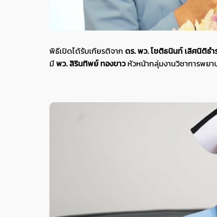
พิธีเปิดได้รับเกียรติจาก
ดร. พว. โชติธนินท์ เลิศนิติธำ
มี
พว. สิรินทิพย์ ทองขาว
หัวหน้ากลุ่มงานวิชาการพยา