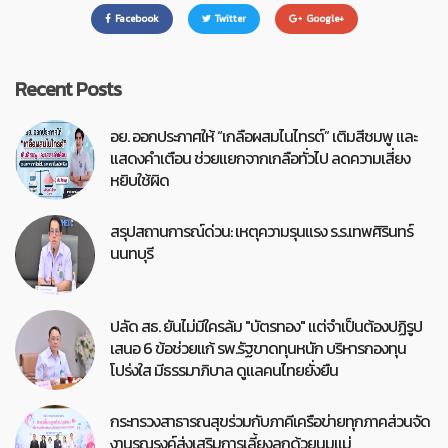
Facebook
Twitter
Google+
Recent Posts
อย. ออกประกาศให้ “เกลือผสมไนไทรต์” เติมสีชมพู และ
แสดงคำเตือน ช่วยแยกจากเกลือทั่วไป ลดความเสี่ยง
หยิบใช้ผิด
สรุปสถานการณ์ด่วน: เหตุความรุนแรง ร.ร.เทพศิรินทร์
นนทบุรี
ปลัด สธ. ยันไม่มีใครล้ม "บัตรทอง" แต่จำเป็นต้องปฏิรูป
เสนอ 6 ข้อช่วยแก้ รพ.รัฐขาดทุนหนัก บริหารกองทุน
โปร่งใส มีธรรมาภิบาล ดูแลคนไทยยั่งยืน
กระทรวงสาธารณสุขร่วมกับภาคีเครือข่ายทุกภาคส่วนจัด
งานรณรงค์ส่งเสริมการเลี้ยงลูกด้วยนมแม่