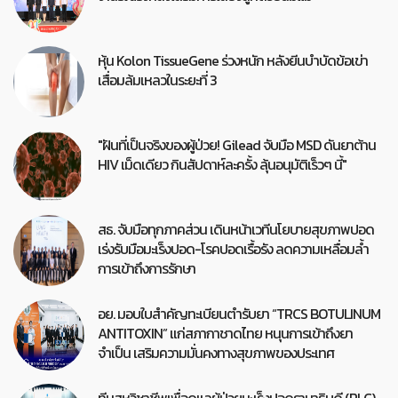
หุ้น Kolon TissueGene ร่วงหนัก หลังยีนบำบัดข้อเข่า
เสื่อมล้มเหลวในระยะที่ 3
"ฝันที่เป็นจริงของผู้ป่วย! Gilead จับมือ MSD ดันยาต้าน
HIV เม็ดเดียว กินสัปดาห์ละครั้ง ลุ้นอนุมัติเร็วๆ นี้"
สธ. จับมือทุกภาคส่วน เดินหน้าเวทีนโยบายสุขภาพปอด
เร่งรับมือมะเร็งปอด-โรคปอดเรื้อรัง ลดความเหลื่อมล้ำ
การเข้าถึงการรักษา
อย. มอบใบสำคัญทะเบียนตำรับยา “TRCS BOTULINUM
ANTITOXIN” แก่สภากาชาดไทย หนุนการเข้าถึงยา
จำเป็น เสริมความมั่นคงทางสุขภาพของประเทศ
ทีมสหวิชาชีพเพื่อดูแลผู้ป่วยมะเร็งปอดรามาธิบดี (RLC)