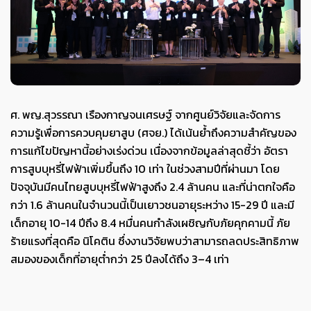
ศ. พญ.สุวรรณา เรืองกาญจนเศรษฐ์ จากศูนย์วิจัยและจัดการ
ความรู้เพื่อการควบคุมยาสูบ (ศจย.) ได้เน้นย้ำถึงความสำคัญของ
การแก้ไขปัญหานี้อย่างเร่งด่วน เนื่องจากข้อมูลล่าสุดชี้ว่า อัตรา
การสูบบุหรี่ไฟฟ้าเพิ่มขึ้นถึง 10 เท่า ในช่วงสามปีที่ผ่านมา โดย
ปัจจุบันมีคนไทยสูบบุหรี่ไฟฟ้าสูงถึง 2.4 ล้านคน และที่น่าตกใจคือ
กว่า 1.6 ล้านคนในจำนวนนี้เป็นเยาวชนอายุระหว่าง 15-29 ปี และมี
เด็กอายุ 10-14 ปีถึง 8.4 หมื่นคนกำลังเผชิญกับภัยคุกคามนี้ ภัย
ร้ายแรงที่สุดคือ นิโคติน ซึ่งงานวิจัยพบว่าสามารถลดประสิทธิภาพ
สมองของเด็กที่อายุต่ำกว่า 25 ปีลงได้ถึง 3–4 เท่า