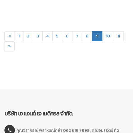
(current)
«
1
2
3
4
5
6
7
8
9
10
11
»
บริษัท เอ แอนด์ เจ เมดิคอล จำกัด.
คุณจิราภรณ์ พราหมณ์คล้ำ 062 619 7893 , คุณอมรรัตน์ ทัด