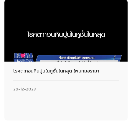
โรคตะกอนหินปูนในหูชั้นในหลุด {พบหมอรามา
29-12-2023