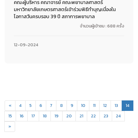
คณะผู้บริหาร คณาจารย์ คณะพยาบาลศาสตร์
มหาวิทยาลัยเกษตรศาสตร์เข้าร่วมพิธีทำบุญเนื่องใน
โอกาสวันครบรอบ 39 ปี สภาการพยาบาล
จำนวนผู้เข้าชม : 688 ครั้ง
12-09-2024
(cur
«
4
5
6
7
8
9
10
11
12
13
14
15
16
17
18
19
20
21
22
23
24
»