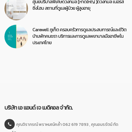
ศูนย์บริบาลพิเศษดวงกมล [หาดใหญ่ ]ดวงกมล เนอร์ส
ซิ่งโฮม สถานที่ดูแลผู้ป่วย ผู้สูงอายุ
Carewell ภูเก็ต ครอบครัวการดูแลประสบการณ์และชีวิต
บ้านพักคนชรา บริการและการดูแลพยาบาลมืออาชีพใน
ประเทศไทย
บริษัท เอ แอนด์ เจ เมดิคอล จำกัด.
คุณจิราภรณ์ พราหมณ์คล้ำ 062 619 7893 , คุณอมรรัตน์ ทัด