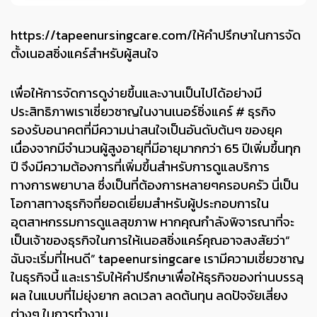
https://tapeenursingcare.com/
ให้คำปรึกษาในการจัด
ตั้งเนอสซิ่งแคร์สำหรับผู้สนใจ
เพื่อให้การจัดการดูง่ายขึ้นและงานเป็นไปได้อย่างมี
ประสิทธิภาพ
เราเชี่ยวชาญในงานเนอร์ซิ่งแคร์
# ธุรกิจ
รองรับอนาคตที่มีความน่าสนใจเป็นอันดับต้นๆ ของยุค
เนื่องจากมีจำนวนผู้สูงอายุที่มีอายุมากกว่า 65 ปีเพิ่มขึ้นทุก
ปี จึงมีความต้องการที่เพิ่มขึ้นสำหรับการดูแลบริการ
ทางการพยาบาล ซึ่งเป็นที่ต้องการหลายๆครอบครัว นี่เป็น
โอกาสทางธุรกิจที่ยอดเยี่ยมสำหรับผู้ประกอบการใน
อุตสาหกรรมการดูแลสุขภาพ
หากคุณกำลังพิจารณาที่จะ
เป็นเจ้าของธุรกิจในการให้เนอสซิ่งแคร์คุณอาจสงสัยว่า“
ฉันจะเริ่มที่ไหนดี” tapeenursingcare เรามีความเชี่ยวชาญ
ในธุรกิจนี้ และเรารับให้คำปรึกษาเพื่อให้ธุรกิจของท่านบรรลุ
ผล ในแบบที่ไม่ยุ่งยาก ลดเวลา ลดต้นทุน ลดปัจจัยเสี่ยง
ต่างๆ ในการทำงาน