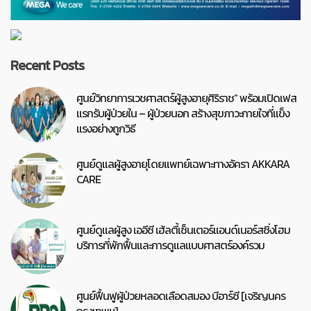
Recent Posts
ศูนย์วิทยาการเวชศาสตร์ผู้สูงอายุศิริราช” พร้อมเปิดเฟส
แรกรับผู้ป่วยใน – ผู้ป่วยนอก สร้างสุขภาวะกายใจที่แข็ง
แรงอย่างถูกวิธี
ศูนย์ดูแลผู้สูงอายุโดยแพทย์เฉพาะทางอัครา AKKARA
CARE
ศูนย์ดูแลผู้สูง เออีซี เฮ้ลตี้เซ็นเตอร์แอนด์เนอร์สซิ่งโฮม
บริการที่พักฟื้นและการดูแลแบบศาสตร์องค์รวม
ศูนย์ฟื้นฟูผู้ป่วยหลอดเลือดสมอง บีอาร์ซี [เจริญนคร
กรุงเทพฯ]