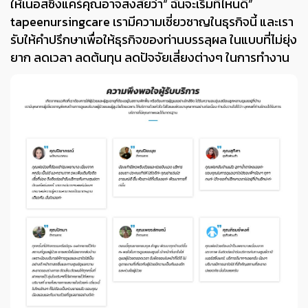
ให้เนอสซิ่งแคร์คุณอาจสงสัยว่า“ ฉันจะเริ่มที่ไหนดี”
tapeenursingcare เรามีความเชี่ยวชาญในธุรกิจนี้ และเรา
รับให้คำปรึกษาเพื่อให้ธุรกิจของท่านบรรลุผล ในแบบที่ไม่ยุ่ง
ยาก ลดเวลา ลดต้นทุน ลดปัจจัยเสี่ยงต่างๆ ในการทำงาน