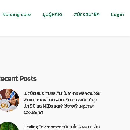
Nursing care
มุมผู้หญิง
สมัครสมาชิก
Login
ecent Posts
เปิดข้อเสนอ ‘คุมรสเค็ม’ ในอาหาร พลิกงานวิจัย
พัฒนา ‘เกณฑ์มาตรฐานปริมาณโซเดียม’ มุ่ง
เป้า 5 ปี ลด NCDs ลดค่าใช้จ่ายด้านสุขภาพ
ของประเทศ
Healing Environment: นิยามใหม่ของ การจัด