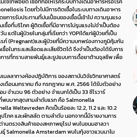
ม่ใช่ไทฟอยด์ เชื้อที่ก่อให้โรคระบบทางเดินอาหารหรือโรค
monellosis โดยทั่วไปมีการติดเชื้อในระบบทางเดินอาหาร
ดยการรับประทานที่ปนเปื้อนของเชื้อนี้เข้าไป ความรุนแรง
ี่บริโภค ผู้ติดเชื้อที่มีอาการไม่รุนแรงไม่จำเป็นต้อง
่ในผู้ป่วยในกลุ่มที่เรียกว่า YOPIได้แก่ผู้ป่วยที่เป็น
งครรภ์ (Pregnant)และผู้ป่วยที่มีความบกพร่องทางภูมิคุ้มกัน
ื้อในกระแสเลือดและเสียชีวิตได้ จึงจำเป็นต้องได้รับการ
การที่ทราบสายพันธุ์และรูปแบบการดื้อยาต้านจุลชีพ เพื่อ
มเนลลาทางห้องปฏิบัติการ ของสถาบันวิจัยวิทยาศาสตร์
งเดือนมกราคม ถึง กรกฎาคม พ.ศ. 2566 ได้รับตัวอย่าง
ดล้อม จำนวน 96 ตัวอย่าง จำแนกได้เป็น 33 ซีโรวาร์
ที่พบมากสุดสามลำดับแรก คือ Salmonella
a Weltevreden คิดเป็นร้อยละ 12.2, 11.2 และ 10.2
อุปโภค และผักสลัด ตามลำดับ นอกจากนี้มีรายงานการ
ณ.ด่านตรวจสินค้าของสหภาพยุโรป พบในขนมฮาลวา
พันธุ์ Salmonella Amsterdam พบในกุ้งขาวแวนนาไม