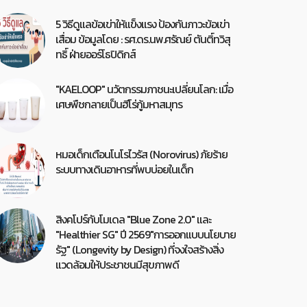
5 วิธีดูแลข้อเข่าให้แข็งแรง ป้องกันภาวะข้อเข่า
เสื่อม ข้อมูลโดย : รศ.ดร.นพ.ศรัณย์ ตันติ์ทวิสุ
ทธิ์ ฝ่ายออร์โธปิดิกส์
"KAELOOP" นวัตกรรมภาชนะเปลี่ยนโลก: เมื่อ
เศษพืชกลายเป็นฮีโร่กู้มหาสมุทร
หมอเด็กเตือนโนโรไวรัส (Norovirus) ภัยร้าย
ระบบทางเดินอาหารที่พบบ่อยในเด็ก
สิงคโปร์กับโมเดล "Blue Zone 2.0" และ
"Healthier SG" ปี 2569"การออกแบบนโยบาย
รัฐ" (Longevity by Design) ที่จงใจสร้างสิ่ง
แวดล้อมให้ประชาชนมีสุขภาพดี