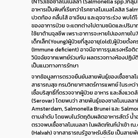
(NTS)เชื้อซาลโมเนลลา (Salmonella spp.)กลุ่มไ
อาหารเป็นพิษที่เรียกว่าโรคซาลโมเนลโลสิส Sal
ปวดท้อง คลื่นไส้ อาเจียน และอุจจาระร่วง พบได้โ
ของอาการป่วย จะแตกต่างไปตามชนิดและปริมาณเชื้อท
ใช้ยาต้านจุลชีพ เพราะอาการจะหายไปเองภายใน7วัน แต
เด็กเล็ก(Young)ผู้ป่วยที่สูงอายุ(old),ผู้ป่วยตั้
(Immune deficient) อาจมีอาการรุนแรงหรือติดเช
วินิจฉัยจากแพทย์ร่วมกับ ผลตรวจทางห้องปฏิบัติ
เป็นแนวทางการรักษา
จากข้อมูลการตรวจยืนยันสายพันธุ์ของเชื้อซาลโ
สาธารณสุข กรมวิทยาศาสตร์การแพทย์ ในระหว่า
เชื้อบริสุทธิ์ที่ตรวจจากผู้ป่วย อาหาร และสิ่งแว
(Serovar) โดยพบว่า สายพันธุ์ของซาลโมเนลลา
Amsterdam, Salmonella Brunei และ Salmonell
ตามลำดับ โดยพบในวัตถุดิบผลิตอาหารสัตว์ น้ำ
ตรวจพบเชื้อซาลโมเนลลา ในผลิตภัณฑ์นำเข้า 
(Halvah) จากสาธารณรัฐอาหรับซีเรีย เป็นสาย