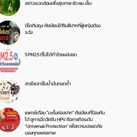
สภาวะแวดล้อมเพื่อสุขภาพ ผิว ผม เล็บ
นิโคตินถุง: ภัยเงียบใต้ริมฝีปากที่ผู้หญิงต้อง
ระวัง
5 PM2.5 ที่ไม่ได้ทำร้ายแค่ปอด
สารโพลาร์ในน้ำมันทอดซ้ำ
แพทย์เตือน "มะเร็งช่องปาก" ภัยเงียบที่ป้องกัน
ได้ ชูการฉีดวัคซีน HPV คือภารกิจระดับ
“Universal Protection” เพื่อความปลอดภัย
ของทุกเพศสภาพ