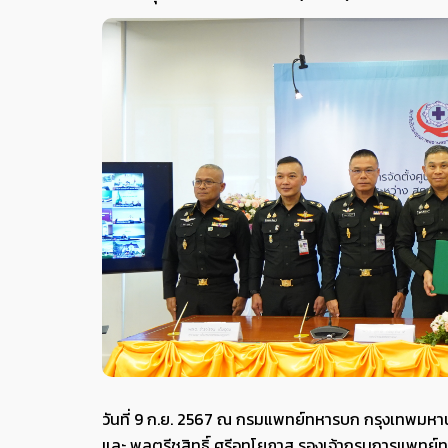
วันที่ 9 ก.ย. 2567 ณ กรมแพทย์ทหารบก กรุงเทพมหา
และ พลตรีชูสิทธิ์ ศรีอุทโยภาส รองเจ้ากรมการแพทย์