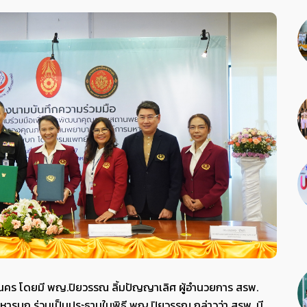
นคร โดยมี พญ.ปิยวรรณ ลิ้มปัญญาเลิศ ผู้อำนวยการ สรพ.
ทหารบก ร่วมเป็นประธานในพิธี พญ.ปิยวรรณ กล่าวว่า สรพ. มี