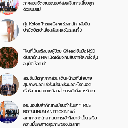
ภาคส่วนจัดงานรณรงค์ส่งเสริมการเลี้ยงลูก
ด้วยนมแม่
หุ้น Kolon TissueGene ร่วงหนัก หลังยีน
บำบัดข้อเข่าเสื่อมล้มเหลวในระยะที่ 3
"ฝันที่เป็นจริงของผู้ป่วย! Gilead จับมือ MSD
ดันยาต้าน HIV เม็ดเดียว กินสัปดาห์ละครั้ง ลุ้น
อนุมัติเร็วๆ นี้"
สธ. จับมือทุกภาคส่วน เดินหน้าเวทีนโยบาย
สุขภาพปอด เร่งรับมือมะเร็งปอด-โรคปอด
เรื้อรัง ลดความเหลื่อมล้ำการเข้าถึงการรักษา
อย. มอบใบสำคัญทะเบียนตำรับยา “TRCS
BOTULINUM ANTITOXIN” แก่
สภากาชาดไทย หนุนการเข้าถึงยาจำเป็น เสริม
ความมั่นคงทางสุขภาพของประเทศ