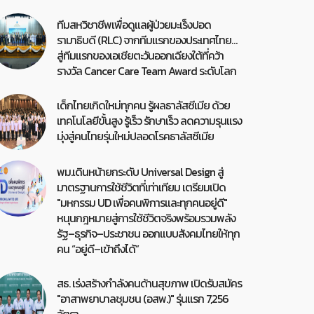
ทีมสหวิชาชีพเพื่อดูแลผู้ป่วยมะเร็งปอด
รามาธิบดี (RLC) จากทีมแรกของประเทศไทย…
สู่ทีมแรกของเอเชียตะวันออกเฉียงใต้ที่คว้า
รางวัล Cancer Care Team Award ระดับโลก
เด็กไทยเกิดใหม่ทุกคน รู้ผลธาลัสซีเมีย ด้วย
เทคโนโลยีขั้นสูง รู้เร็ว รักษาเร็ว ลดความรุนแรง
มุ่งสู่คนไทยรุ่นใหม่ปลอดโรคธาลัสซีเมีย
พม.เดินหน้ายกระดับ Universal Design สู่
มาตรฐานการใช้ชีวิตที่เท่าเทียม เตรียมเปิด
"มหกรรม UD เพื่อคนพิการและทุกคนอยู่ดี"
หนุนกฎหมายสู่การใช้ชีวิตจริงพร้อมรวมพลัง
รัฐ–ธุรกิจ–ประชาชน ออกแบบสังคมไทยให้ทุก
คน “อยู่ดี–เข้าถึงได้”
สธ. เร่งสร้างกำลังคนด้านสุขภาพ เปิดรับสมัคร
"อาสาพยาบาลชุมชน (อสพ.)" รุ่นแรก 7,256