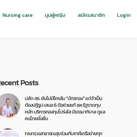
Nursing care
มุมผู้หญิง
สมัครสมาชิก
Login
ecent Posts
ปลัด สธ. ยันไม่มีใครล้ม "บัตรทอง" แต่จำเป็น
ต้องปฏิรูป เสนอ 6 ข้อช่วยแก้ รพ.รัฐขาดทุน
หนัก บริหารกองทุนโปร่งใส มีธรรมาภิบาล ดูแล
คนไทยยั่งยืน
กระทรวงสาธารณสุขร่วมกับภาคีเครือข่ายทุก