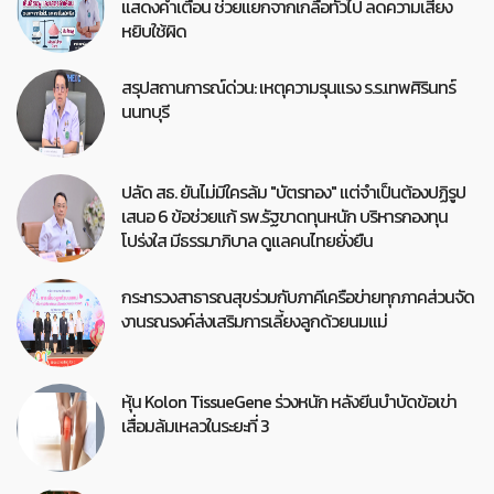
แสดงคำเตือน ช่วยแยกจากเกลือทั่วไป ลดความเสี่ยง
หยิบใช้ผิด
สรุปสถานการณ์ด่วน: เหตุความรุนแรง ร.ร.เทพศิรินทร์
นนทบุรี
ปลัด สธ. ยันไม่มีใครล้ม "บัตรทอง" แต่จำเป็นต้องปฏิรูป
เสนอ 6 ข้อช่วยแก้ รพ.รัฐขาดทุนหนัก บริหารกองทุน
โปร่งใส มีธรรมาภิบาล ดูแลคนไทยยั่งยืน
กระทรวงสาธารณสุขร่วมกับภาคีเครือข่ายทุกภาคส่วนจัด
งานรณรงค์ส่งเสริมการเลี้ยงลูกด้วยนมแม่
หุ้น Kolon TissueGene ร่วงหนัก หลังยีนบำบัดข้อเข่า
เสื่อมล้มเหลวในระยะที่ 3