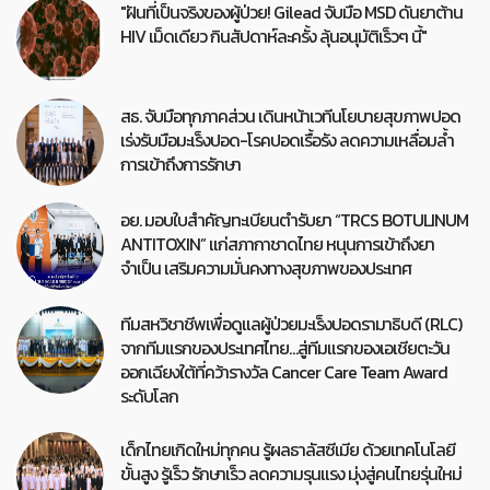
"ฝันที่เป็นจริงของผู้ป่วย! Gilead จับมือ MSD ดันยาต้าน
HIV เม็ดเดียว กินสัปดาห์ละครั้ง ลุ้นอนุมัติเร็วๆ นี้"
สธ. จับมือทุกภาคส่วน เดินหน้าเวทีนโยบายสุขภาพปอด
เร่งรับมือมะเร็งปอด-โรคปอดเรื้อรัง ลดความเหลื่อมล้ำ
การเข้าถึงการรักษา
อย. มอบใบสำคัญทะเบียนตำรับยา “TRCS BOTULINUM
ANTITOXIN” แก่สภากาชาดไทย หนุนการเข้าถึงยา
จำเป็น เสริมความมั่นคงทางสุขภาพของประเทศ
ทีมสหวิชาชีพเพื่อดูแลผู้ป่วยมะเร็งปอดรามาธิบดี (RLC)
จากทีมแรกของประเทศไทย…สู่ทีมแรกของเอเชียตะวัน
ออกเฉียงใต้ที่คว้ารางวัล Cancer Care Team Award
ระดับโลก
เด็กไทยเกิดใหม่ทุกคน รู้ผลธาลัสซีเมีย ด้วยเทคโนโลยี
ขั้นสูง รู้เร็ว รักษาเร็ว ลดความรุนแรง มุ่งสู่คนไทยรุ่นใหม่