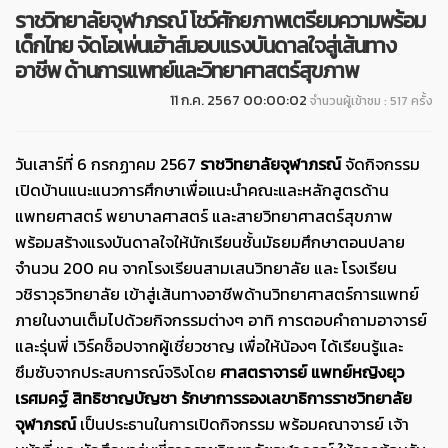
ราชวิทยาลัยจุฬาภรณ์ โชว์ศักยภาพเตรียมความพร้อม
เด็กไทย จัดโอเพ่นเฮ้าส์มอบแรงบันดาลใจสู่เส้นทาง
อาชีพ ด้านการแพทย์และวิทยาศาสตร์สุขภาพ
11 ก.ค. 2567 00:00:02
จำนวนผู้เข้าชม : 517 ครั้ง
วันเสาร์ที่
6
กรกฏาคม
2567
ราชวิทยาลัยจุฬาภรณ์
จัดกิจกรรม
เปิดบ้านแนะแนวการศึกษาเพื่อแนะนำคณะและหลักสูตรด้าน
แพทยศาสตร์ พยาบาลศาสตร์ และสายวิทยาศาสตร์สุขภาพ
พร้อมสร้างแรงบันดาลใจให้นักเรียนชั้นมัธยมศึกษาตอนปลาย
จำนวน
200
คน จากโรงเรียนสามเสนวิทยาลัย และ โรงเรียน
วชิราวุธวิทยาลัย เข้าสู่เส้นทางอาชีพด้านวิทยาศาสตร์การแพทย์
ภายในงานเต็มไปด้วยกิจกรรมต่างๆ อาทิ การตอบคำถามอาจารย์
และรุ่นพี่ เวิร์คช็อปจากผู้เชี่ยวชาญ เพื่อให้น้องๆ ได้เรียนรู้และ
ซึมซับจากประสบการณ์จริงโดย
ศาสตราจารย์ แพทย์หญิงยุว
เรศมคฐ์ สิทธิชาญบัญชา รักษาการรองเลขาธิการราชวิทยาลัย
จุฬาภรณ์
เป็นประธานในการเปิดกิจกรรม พร้อมคณาจารย์ เจ้า