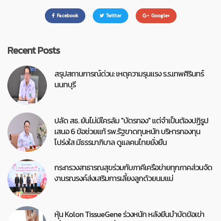
Facebook
Twitter
Google+
Recent Posts
สรุปสถานการณ์ด่วน: เหตุความรุนแรง ร.ร.เทพศิรินทร์
นนทบุรี
ปลัด สธ. ยันไม่มีใครล้ม "บัตรทอง" แต่จำเป็นต้องปฏิรูป
เสนอ 6 ข้อช่วยแก้ รพ.รัฐขาดทุนหนัก บริหารกองทุน
โปร่งใส มีธรรมาภิบาล ดูแลคนไทยยั่งยืน
กระทรวงสาธารณสุขร่วมกับภาคีเครือข่ายทุกภาคส่วนจัด
งานรณรงค์ส่งเสริมการเลี้ยงลูกด้วยนมแม่
หุ้น Kolon TissueGene ร่วงหนัก หลังยีนบำบัดข้อเข่า