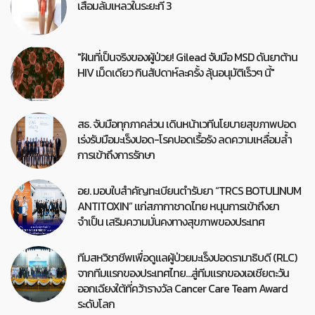
เสื่อมล้มเหลวในระยะที่ 3
"ฝันที่เป็นจริงของผู้ป่วย! Gilead จับมือ MSD ดันยาต้าน
HIV เม็ดเดียว กินสัปดาห์ละครั้ง ลุ้นอนุมัติเร็วๆ นี้"
สธ. จับมือทุกภาคส่วน เดินหน้าเวทีนโยบายสุขภาพปอด
เร่งรับมือมะเร็งปอด-โรคปอดเรื้อรัง ลดความเหลื่อมล้ำ
การเข้าถึงการรักษา
อย. มอบใบสำคัญทะเบียนตำรับยา “TRCS BOTULINUM
ANTITOXIN” แก่สภากาชาดไทย หนุนการเข้าถึงยา
จำเป็น เสริมความมั่นคงทางสุขภาพของประเทศ
ทีมสหวิชาชีพเพื่อดูแลผู้ป่วยมะเร็งปอดรามาธิบดี (RLC)
จากทีมแรกของประเทศไทย…สู่ทีมแรกของเอเชียตะวัน
ออกเฉียงใต้ที่คว้ารางวัล Cancer Care Team Award
ระดับโลก