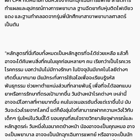
ฝึก
CPR
กดหน้าอก ปั๊มหัวใจจากนักฉุกเฉินการแพทย์ สาธิตการ
ทำแผลและอุปกรณ์ทางการพยาบาล ฐานฉีดยากับหุ่นติดไฟเขียว
แดง และฐานทำคลอดจากรุ่นพี่นักศึกษาสาขาพยาบาลศาสตร์
เป็นต้น
“
หลักสูตรที่นี่เกือบทั้งหมดเป็นหลักสูตรที่จะได้ช่วยเหลือ แล้วก็
อาจจะได้ค้นพบสิ่งที่คนในยุคก่อนหลายๆ คน เรียกว่าเป็นโรคเวร
โรคกรรม บอกว่ามันไม่มีทางรักษา ในปัจจุบันมีเทคโนโลยีต่างๆ
เกิดขึ้นมากมาย มีแม้กระทั่งการใช้เอไอเพื่อจะเรียนรู้รหัส
พันธุกรรม ช่วยหาตำแหน่งส่วนที่กลายพันธุ์ เพื่อที่จะได้ออกแบบ
ยาหรือการรักษาที่ตรงเป้ามากขึ้น วันข้างหน้าโรคต่างๆ เหล่านี้
อาจจะมีโอกาสที่หายมากขึ้น คนในเจเนอเรชันตั้งแต่เราขึ้นไป นับ
วันจะร่วงโรยจากโลกนี้ แต่ก็ยังอุ่นใจที่สามารถฝากความหวังไว้กับ
เด็กๆ รุ่นใหม่ในวันนี้ได้ ขอบคุณที่สนใจราชวิทยาลัยจุฬาภรณ์และ
หลักสูตรค่ะ วันหนึ่งในอนาคตข้างหน้า น้องอาจจะเป็นคุณหมอ อาจ
จะเป็นพยาบาล อาจจะเป็นนักฉุกเฉินการแพทย์ หรืออาจจะเป็นนัก