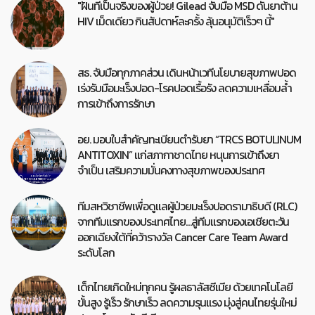
"ฝันที่เป็นจริงของผู้ป่วย! Gilead จับมือ MSD ดันยาต้าน
HIV เม็ดเดียว กินสัปดาห์ละครั้ง ลุ้นอนุมัติเร็วๆ นี้"
สธ. จับมือทุกภาคส่วน เดินหน้าเวทีนโยบายสุขภาพปอด
เร่งรับมือมะเร็งปอด-โรคปอดเรื้อรัง ลดความเหลื่อมล้ำ
การเข้าถึงการรักษา
อย. มอบใบสำคัญทะเบียนตำรับยา “TRCS BOTULINUM
ANTITOXIN” แก่สภากาชาดไทย หนุนการเข้าถึงยา
จำเป็น เสริมความมั่นคงทางสุขภาพของประเทศ
ทีมสหวิชาชีพเพื่อดูแลผู้ป่วยมะเร็งปอดรามาธิบดี (RLC)
จากทีมแรกของประเทศไทย…สู่ทีมแรกของเอเชียตะวัน
ออกเฉียงใต้ที่คว้ารางวัล Cancer Care Team Award
ระดับโลก
เด็กไทยเกิดใหม่ทุกคน รู้ผลธาลัสซีเมีย ด้วยเทคโนโลยี
ขั้นสูง รู้เร็ว รักษาเร็ว ลดความรุนแรง มุ่งสู่คนไทยรุ่นใหม่