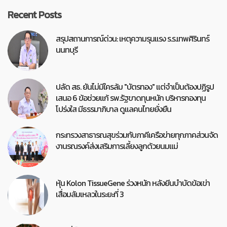
Recent Posts
สรุปสถานการณ์ด่วน: เหตุความรุนแรง ร.ร.เทพศิรินทร์
นนทบุรี
ปลัด สธ. ยันไม่มีใครล้ม "บัตรทอง" แต่จำเป็นต้องปฏิรูป
เสนอ 6 ข้อช่วยแก้ รพ.รัฐขาดทุนหนัก บริหารกองทุน
โปร่งใส มีธรรมาภิบาล ดูแลคนไทยยั่งยืน
กระทรวงสาธารณสุขร่วมกับภาคีเครือข่ายทุกภาคส่วนจัด
งานรณรงค์ส่งเสริมการเลี้ยงลูกด้วยนมแม่
หุ้น Kolon TissueGene ร่วงหนัก หลังยีนบำบัดข้อเข่า
เสื่อมล้มเหลวในระยะที่ 3