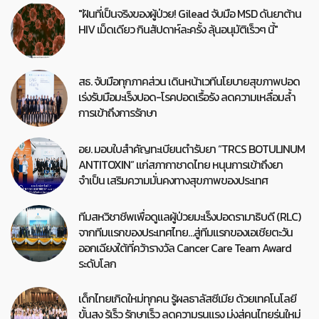
"ฝันที่เป็นจริงของผู้ป่วย! Gilead จับมือ MSD ดันยาต้าน
HIV เม็ดเดียว กินสัปดาห์ละครั้ง ลุ้นอนุมัติเร็วๆ นี้"
สธ. จับมือทุกภาคส่วน เดินหน้าเวทีนโยบายสุขภาพปอด
เร่งรับมือมะเร็งปอด-โรคปอดเรื้อรัง ลดความเหลื่อมล้ำ
การเข้าถึงการรักษา
อย. มอบใบสำคัญทะเบียนตำรับยา “TRCS BOTULINUM
ANTITOXIN” แก่สภากาชาดไทย หนุนการเข้าถึงยา
จำเป็น เสริมความมั่นคงทางสุขภาพของประเทศ
ทีมสหวิชาชีพเพื่อดูแลผู้ป่วยมะเร็งปอดรามาธิบดี (RLC)
จากทีมแรกของประเทศไทย…สู่ทีมแรกของเอเชียตะวัน
ออกเฉียงใต้ที่คว้ารางวัล Cancer Care Team Award
ระดับโลก
เด็กไทยเกิดใหม่ทุกคน รู้ผลธาลัสซีเมีย ด้วยเทคโนโลยี
ขั้นสูง รู้เร็ว รักษาเร็ว ลดความรุนแรง มุ่งสู่คนไทยรุ่นใหม่