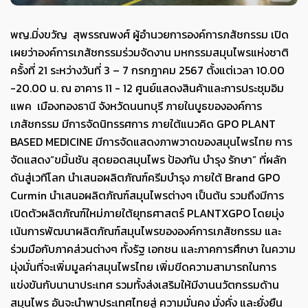
พญ.มิ่งขวัญ สุพรรณพงศ์ ผู้อำนวยการองค์การภสัชกรรม เปิด
เผยว่าองค์การเภสัชกรรมร่วมจัดงาน มหกรรมสมุนไพรแห่งชาติ
ครั้งที่ 21 ระหว่างวันที่ 3 – 7 กรกฎาคม 2567 ตั้งแต่เวลา 10.00
-20.00 น. ณ อาคาร 11 - 12 ศูนย์แสดงสินค้าและการประชุมอิม
แพค เมืองทองธานี จังหวัดนนทบุรี ภายในบูธขององค์การ
เภสัชกรรม มีการจัดนิทรรศการ ภายใต้แนวคิด GPO PLANT
BASED MEDICINE มีการจัดแสดงภาพวาดของสมุนไพรไทย การ
จัดแสดง“ขมิ้นชัน สุดยอดสมุนไพร ป้องกัน บำรุง รักษา” ที่ผลัก
ดันสู่เวทีโลก นำเสนอผลิตภัณฑ์ครีมบำรุง ภายใต้ Brand GPO
Curmin นำเสนอผลิตภัณฑ์สมุนไพรต่างๆ เป็นต้น รวมถึงมีการ
เปิดตัวผลิตภัณฑ์ใหม่ภายใต้ยุทธศาสตร์ PLANTXGPO โดยมุ่ง
เน้นการพัฒนาผลิตภัณฑ์สมุนไพรขององค์การเภสัชกรรม และ
ร่วมมือกับภาคส่วนต่างๆ ทั้งรัฐ เอกชน และภาคการศึกษา ในความ
มุ่งมั่นที่จะเพิ่มมูลค่าสมุนไพรไทย เพิ่มขีดความสามารถในการ
แข่งขันกับนานาประเทศ รวมทั้งส่งเสริมให้มีงานนวัตกรรมด้าน
สมุนไพร อันจะนำพาประเทศไทยสู่ ความมั่นคง มั่งคั่ง และยั่งยืน