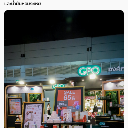
และน้ำมันหอมระเหย