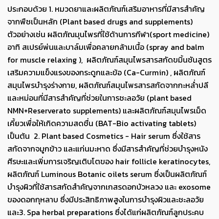
ประกอบด้วย 1. หมวดยาและผลิตภัณฑ์เสริมอาหารที่มีสารสำคัญ
จากพืชเป็นหลัก (Plant based drugs and supplements)
ตัวอย่างเช่น ผลิตภัณมุนไพรที่ใช้ด้านการกีฬา(sport medicine)
อาทิ สเปรย์พ่นและบาล์มเพื่อคลายกล้ามเนื้อ (spray and balm
for muscle relaxing ), ผลิตภัณฑ์สมุนไพรสารสกัดขมิ้นชันสูตร
เสริมความแข็งแรงของกระดูกและข้อ (Ca-Curmin) , ผลิตภัณฑ์
สมุนไพรบำรุงร่างกาย, ผลิตภัณฑ์สมุนไพรสารสกัดจากกะหล่ำปลี
และหม่อนที่มีสารสำคัญที่ช่วยในการชะลอวัย (plant based
NMN+Reserverato supplements) และผลิตภัณฑ์สมุนไพรเม็ด
เคี้ยวเพื่อให้เกิดความสดชื่น (BAT-Bio activating tablets)
เป็นต้น 2. Plant based Cosmetics - Hair serum ซึ่งใช้สาร
สกัดจากจมูกข้าว และแก่นมะหาด ซึ่งมีสารสำคัญที่ช่วยบำรุงหนัง
ศีรษะและเพิ่มการเจริญเติบโตของ hair follicle keratinocytes,
ผลิตภัณฑ์ Luminous Botanic oilets serum ซึ่งเป็นผลิตภัณฑ์
บำรุงผิวที่ใช้สารสกัดสำคัญจากเกสรดอกบัวหลวง และ exosome
ของดอกกุหลาบ ซึ่งมีประสิทธิภาพสูงในการบำรุงผิวและชะลอวัย
และ3. Spa herbal preparations ซึ่งได้แก่ผลิตภัณฑ์ลูกประคบ