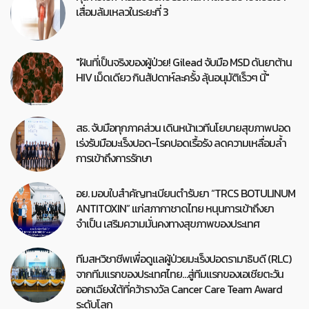
เสื่อมล้มเหลวในระยะที่ 3
"ฝันที่เป็นจริงของผู้ป่วย! Gilead จับมือ MSD ดันยาต้าน
HIV เม็ดเดียว กินสัปดาห์ละครั้ง ลุ้นอนุมัติเร็วๆ นี้"
สธ. จับมือทุกภาคส่วน เดินหน้าเวทีนโยบายสุขภาพปอด
เร่งรับมือมะเร็งปอด-โรคปอดเรื้อรัง ลดความเหลื่อมล้ำ
การเข้าถึงการรักษา
อย. มอบใบสำคัญทะเบียนตำรับยา “TRCS BOTULINUM
ANTITOXIN” แก่สภากาชาดไทย หนุนการเข้าถึงยา
จำเป็น เสริมความมั่นคงทางสุขภาพของประเทศ
ทีมสหวิชาชีพเพื่อดูแลผู้ป่วยมะเร็งปอดรามาธิบดี (RLC)
จากทีมแรกของประเทศไทย…สู่ทีมแรกของเอเชียตะวัน
ออกเฉียงใต้ที่คว้ารางวัล Cancer Care Team Award
ระดับโลก