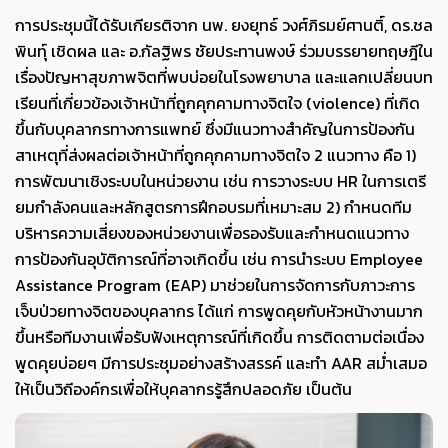
การประชุมนี้ได้รับเกียรติจาก นพ. ยงยุทธ์ วงศ์ภิรมย์ศานติ์, ดร.ชล
พินทุ์ เชิดผล และ อ.กัลฐิพร ชัยประทานพงษ์ ร่วมบรรยายทฤษฎีใน
เรื่องปัญหาสุขภาพจิตที่พบบ่อยในโรงพยาบาล และแลกเปลี่ยนบท
เรียนที่เกี่ยวข้องเจ้าหน้าที่ถูกคุกคามทางจิตใจ (violence) ที่เกิด
ขึ้นกับบุคลากรทางการแพทย์ ซึ่งมีแนวทางสำคัญในการป้องกัน
สาเหตุที่ส่งผลต่อเจ้าหน้าที่ถูกคุกคามทางจิตใจ 2 แนวทาง คือ 1)
การพัฒนาเชิงระบบในหน่วยงาน เช่น การวางระบบ HR ในการเตรี
ยมกำลังคนและหลักสูตรการฝึกอบรมที่เหมาะสม 2) กำหนดทีม
บริหารความเสี่ยงของหน่วยงานเพื่อรองรับและกำหนดแนวทาง
การป้องกันอุบัติการณ์ที่อาจเกิดขึ้น เช่น การนำระบบ Employee
Assistance Program (EAP) มาช่วยในการจัดการกับภาวะการ
เจ็บป่วยทางจิตของบุคลากร ได้แก่ การพูดคุยกับหัวหน้างานมาก
ขึ้นหรือทีมงานเพื่อรับฟังเหตุการณ์ที่เกิดขึ้น การติดตามต่อเนื่อง
พูดคุยบ่อยๆ มีการประชุมอย่างสร้างสรรค์ และทำ AAR สม่ำเสมอ
ให้เป็นวิถีองค์กรเพื่อให้บุคลากรรู้สึกปลอดภัย เป็นต้น