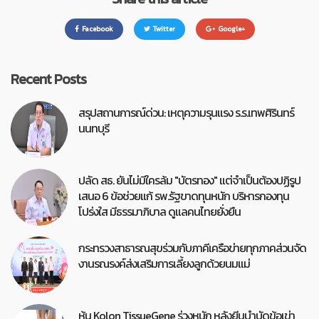
Facebook
Twitter
Google+
Recent Posts
สรุปสถานการณ์ด่วน: เหตุความรุนแรง ร.ร.เทพศิรินทร์
นนทบุรี
ปลัด สธ. ยันไม่มีใครล้ม "บัตรทอง" แต่จำเป็นต้องปฏิรูป
เสนอ 6 ข้อช่วยแก้ รพ.รัฐขาดทุนหนัก บริหารกองทุน
โปร่งใส มีธรรมาภิบาล ดูแลคนไทยยั่งยืน
กระทรวงสาธารณสุขร่วมกับภาคีเครือข่ายทุกภาคส่วนจัด
งานรณรงค์ส่งเสริมการเลี้ยงลูกด้วยนมแม่
หุ้น Kolon TissueGene ร่วงหนัก หลังยีนบำบัดข้อเข่า