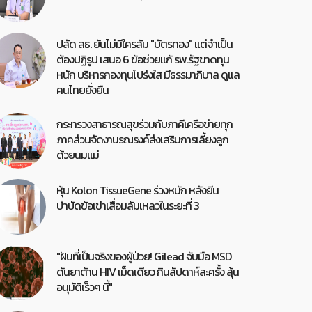
ปลัด สธ. ยันไม่มีใครล้ม "บัตรทอง" แต่จำเป็น
ต้องปฏิรูป เสนอ 6 ข้อช่วยแก้ รพ.รัฐขาดทุน
หนัก บริหารกองทุนโปร่งใส มีธรรมาภิบาล ดูแล
คนไทยยั่งยืน
กระทรวงสาธารณสุขร่วมกับภาคีเครือข่ายทุก
ภาคส่วนจัดงานรณรงค์ส่งเสริมการเลี้ยงลูก
ด้วยนมแม่
หุ้น Kolon TissueGene ร่วงหนัก หลังยีน
บำบัดข้อเข่าเสื่อมล้มเหลวในระยะที่ 3
"ฝันที่เป็นจริงของผู้ป่วย! Gilead จับมือ MSD
ดันยาต้าน HIV เม็ดเดียว กินสัปดาห์ละครั้ง ลุ้น
อนุมัติเร็วๆ นี้"