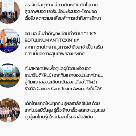
สธ. จับมือทุกภาคส่วน เดินหน้าเวทีนโยบาย
สุขภาพปอด เร่งรับมือมะเร็งปอด-โรคปอด
เรื้อรัง ลดความเหลื่อมล้ำการเข้าถึงการรักษา
อย. มอบใบสำคัญทะเบียนตำรับยา “TRCS
BOTULINUM ANTITOXIN” แก่
สภากาชาดไทย หนุนการเข้าถึงยาจำเป็น เสริม
ความมั่นคงทางสุขภาพของประเทศ
ทีมสหวิชาชีพเพื่อดูแลผู้ป่วยมะเร็งปอด
รามาธิบดี (RLC) จากทีมแรกของประเทศไทย…
สู่ทีมแรกของเอเชียตะวันออกเฉียงใต้ที่คว้า
รางวัล Cancer Care Team Award ระดับโลก
เด็กไทยเกิดใหม่ทุกคน รู้ผลธาลัสซีเมีย ด้วย
เทคโนโลยีขั้นสูง รู้เร็ว รักษาเร็ว ลดความรุนแรง
มุ่งสู่คนไทยรุ่นใหม่ปลอดโรคธาลัสซีเมีย