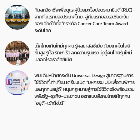
ทีมสหวิชาชีพเพื่อดูแลผู้ป่วยมะเร็งปอดรามาธิบดี (RLC)
จากทีมแรกของประเทศไทย…สู่ทีมแรกของเอเชียตะวัน
ออกเฉียงใต้ที่คว้ารางวัล Cancer Care Team Award
ระดับโลก
เด็กไทยเกิดใหม่ทุกคน รู้ผลธาลัสซีเมีย ด้วยเทคโนโลยี
ขั้นสูง รู้เร็ว รักษาเร็ว ลดความรุนแรง มุ่งสู่คนไทยรุ่นใหม่
ปลอดโรคธาลัสซีเมีย
พม.เดินหน้ายกระดับ Universal Design สู่มาตรฐานการ
ใช้ชีวิตที่เท่าเทียม เตรียมเปิด "มหกรรม UD เพื่อคนพิการ
และทุกคนอยู่ดี" หนุนกฎหมายสู่การใช้ชีวิตจริงพร้อมรวม
พลังรัฐ–ธุรกิจ–ประชาชน ออกแบบสังคมไทยให้ทุกคน
“อยู่ดี–เข้าถึงได้”