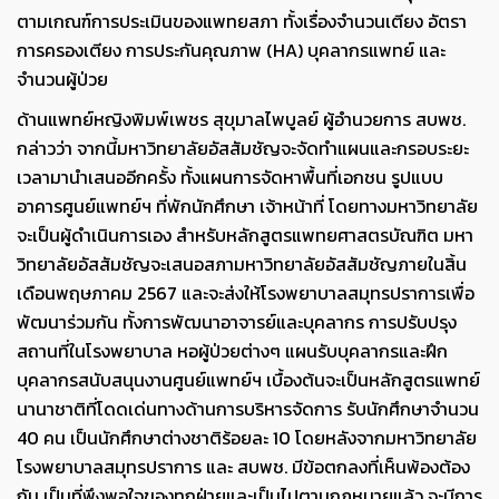
ตามเกณฑ์การประเมินของแพทยสภา ทั้งเรื่องจำนวนเตียง อัตรา
การครองเตียง การประกันคุณภาพ (
HA)
บุคลากรแพทย์ และ
จำนวนผู้ป่วย
ด้านแพทย์หญิงพิมพ์เพชร สุขุมาลไพบูลย์ ผู้อำนวยการ สบพช.
กล่าวว่า จากนี้มหาวิทยาลัยอัสสัมชัญจะจัดทำแผนและกรอบระยะ
เวลามานำเสนออีกครั้ง ทั้งแผนการจัดหาพื้นที่เอกชน รูปแบบ
อาคารศูนย์แพทย์ฯ ที่พักนักศึกษา เจ้าหน้าที่ โดยทางมหาวิทยาลัย
จะเป็นผู้ดำเนินการเอง สำหรับหลักสูตรแพทยศาสตรบัณฑิต มหา
วิทยาลัยอัสสัมชัญจะเสนอสภามหาวิทยาลัยอัสสัมชัญภายในสิ้น
เดือนพฤษภาคม 2567 และจะส่งให้โรงพยาบาลสมุทรปราการเพื่อ
พัฒนาร่วมกัน ทั้งการพัฒนาอาจารย์และบุคลากร การปรับปรุง
สถานที่ในโรงพยาบาล หอผู้ป่วยต่างๆ แผนรับบุคลากรและฝึก
บุคลากรสนับสนุนงานศูนย์แพทย์ฯ เบื้องต้นจะเป็นหลักสูตรแพทย์
นานาชาติที่โดดเด่นทางด้านการบริหารจัดการ รับนักศึกษาจำนวน
40 คน เป็นนักศึกษาต่างชาติร้อยละ 10 โดยหลังจากมหาวิทยาลัย
โรงพยาบาลสมุทรปราการ และ สบพช. มีข้อตกลงที่เห็นพ้องต้อง
กัน เป็นที่พึงพอใจของทุกฝ่ายและเป็นไปตามกฎหมายแล้ว จะมีการ