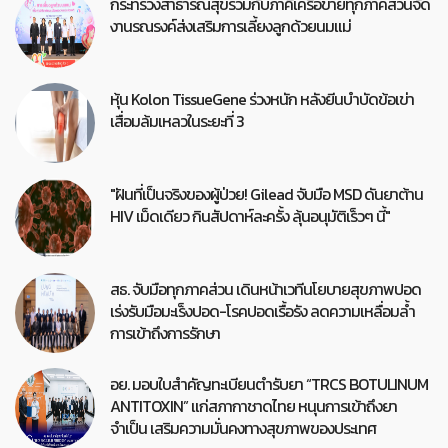
กระทรวงสาธารณสุขร่วมกับภาคีเครือข่ายทุกภาคส่วนจัด
งานรณรงค์ส่งเสริมการเลี้ยงลูกด้วยนมแม่
หุ้น Kolon TissueGene ร่วงหนัก หลังยีนบำบัดข้อเข่า
เสื่อมล้มเหลวในระยะที่ 3
"ฝันที่เป็นจริงของผู้ป่วย! Gilead จับมือ MSD ดันยาต้าน
HIV เม็ดเดียว กินสัปดาห์ละครั้ง ลุ้นอนุมัติเร็วๆ นี้"
สธ. จับมือทุกภาคส่วน เดินหน้าเวทีนโยบายสุขภาพปอด
เร่งรับมือมะเร็งปอด-โรคปอดเรื้อรัง ลดความเหลื่อมล้ำ
การเข้าถึงการรักษา
อย. มอบใบสำคัญทะเบียนตำรับยา “TRCS BOTULINUM
ANTITOXIN” แก่สภากาชาดไทย หนุนการเข้าถึงยา
จำเป็น เสริมความมั่นคงทางสุขภาพของประเทศ