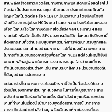
สานพลังสร้างสภาวะแวดล้อมทางกายภาพและสังคมเพื่อลดโรคไม่
ติดต่อ เป็นประธานการประชุม เปิดเผยว่า ประเทศไทยเผชิญกับ
ปัญหาโรคไม่ติดต่อ หรือ NCDs มาเป็นเวลานาน โดยมีคนไทยที่
เสียชีวิตจากกลุ่มโรค NCDs เช่น โรคเบาหวาน โรคหัวใจและหลอด
เลือด โรคมะเร็ง โรคทางเดินหายใจเรื้อรัง ฯลฯ ประมาณ 4 แสน
รายต่อปี หรือคิดเป็นถึง 81% ของการเสียชีวิตทั้งหมด ซึ่งปัญหานี้
ส่งผลกระทบทั้งด้านระบบสุขภาพ รวมทั้งการพัฒนาเศรษฐกิจและ
สังคมของประเทศไทยอย่างมหาศาล แม้ที่ผ่านจะมีความพยายาม
ในการดำเนินงานของภาครัฐเพื่อลดโรค NCDs แต่ส่วนใหญ่ก็ยังมี
บทบาทหลักอยู่เฉพาะในกระทรวงสาธารณสุข (สธ.) ขณะที่การ
ดำเนินงานของส่วนต่างๆ เช่น ภาคประชาสังคม หน่วยงานท้องถิ่น
ก็มีอยู่อย่างกระจัดกระจาย
แต่อย่างไรก็ตาม หนทางแก้ของปัญหานี้จำเป็นที่จะต้องใช้ความ
ร่วมมือของทุกภาคส่วน ทุกหน่วยงาน ในการที่จะบูรณาการ สาน
พลังเข้ามาแก้ไขร่วมกัน
“ขณะนี้เราจึงกำลังนำทุกเครือข่ายหน่วย
งานที่ทำงานในเรื่องนี้ เข้ามาร่วมพูดถึงสถานการณ์ มาตรการ
ต่างๆ ที่แต่ละฝ่ายกำลังทำอยู่ พร้อมวิเคราะห์หาช่องว่างที่ควร