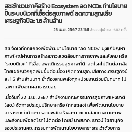
สช.ชักชวนภาคีสร้าง Ecosystem ลด NCDs ทำนโยบาย
ปั้นระบบนิเวศที่เอื้อต่อสุขภาพดี ลดความสูญเสีย
เศรษฐกิจปีละ 1.6 ล้านล้าน
23 เม.ย. 2567 23:11:11
จำนวนผู้เข้าชม : 682 ครั้ง
สช.จัดเวทีถกแถลงเพื่อพัฒนานโยบาย “ลด NCDs” มุ่งแก้ปัญหา
ภาพใหญ่ผ่านการสร้างสภาวะแวดล้อมทางกายภาพและสังคม หรือ
“ระบบนิเวศ” ที่เอื้อต่อพฤติกรรมสุขภาพที่ดี-ลดโรคไม่ติดต่อ หลัง
ไทยเผชิญวิกฤตเพิ่มขึ้นต่อเนื่อง เกิดความสูญเสียทางเศรษฐกิจปี
ละ 1.6 ล้านล้านบาท ย้ำต้องสานพลังทุกหน่วยงานร่วมมีบทบาท ไม่
เฉพาะเพียงภาคสาธารณสุข
เมื่อวันที่ 22 เม.ย. 2567 สำนักงานคณะกรรมการสุขภาพแห่งชาติ
(สช.) จัดการประชุมปรึกษาหารือ (ถกแถลง) เพื่อพัฒนานโยบาย
สาธารณะว่าด้วยการสานพลังสร้างสภาวะแวดล้อมทางกายภาพ
และสังคมเพื่อลดโรคไม่ติดต่อ โดยมี นายชาญเชาวน์ ไชยานุกิจ
รองประธานคณะกรรมการพัฒนานโยบายสาธารณะว่าด้วยการ