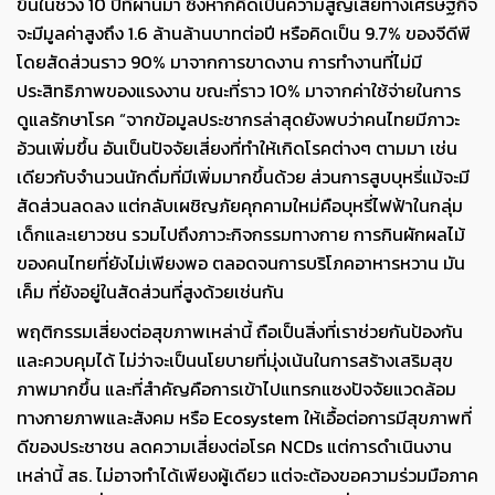
ขึ้นในช่วง 10 ปีที่ผ่านมา ซึ่งหากคิดเป็นความสูญเสียทางเศรษฐกิจ
จะมีมูลค่าสูงถึง 1.6 ล้านล้านบาทต่อปี หรือคิดเป็น 9.7% ของจีดีพี
โดยสัดส่วนราว 90% มาจากการขาดงาน การทำงานที่ไม่มี
ประสิทธิภาพของแรงงาน ขณะที่ราว 10% มาจากค่าใช้จ่ายในการ
ดูแลรักษาโรค “จากข้อมูลประชากรล่าสุดยังพบว่าคนไทยมีภาวะ
อ้วนเพิ่มขึ้น อันเป็นปัจจัยเสี่ยงที่ทำให้เกิดโรคต่างๆ ตามมา เช่น
เดียวกับจำนวนนักดื่มที่มีเพิ่มมากขึ้นด้วย ส่วนการสูบบุหรี่แม้จะมี
สัดส่วนลดลง แต่กลับเผชิญภัยคุกคามใหม่คือบุหรี่ไฟฟ้าในกลุ่ม
เด็กและเยาวชน รวมไปถึงภาวะกิจกรรมทางกาย การกินผักผลไม้
ของคนไทยที่ยังไม่เพียงพอ ตลอดจนการบริโภคอาหารหวาน มัน
เค็ม ที่ยังอยู่ในสัดส่วนที่สูงด้วยเช่นกัน
พฤติกรรมเสี่ยงต่อสุขภาพเหล่านี้ ถือเป็นสิ่งที่เราช่วยกันป้องกัน
และควบคุมได้ ไม่ว่าจะเป็นนโยบายที่มุ่งเน้นในการสร้างเสริมสุข
ภาพมากขึ้น และที่สำคัญคือการเข้าไปแทรกแซงปัจจัยแวดล้อม
ทางกายภาพและสังคม หรือ Ecosystem ให้เอื้อต่อการมีสุขภาพที่
ดีของประชาชน ลดความเสี่ยงต่อโรค NCDs แต่การดำเนินงาน
เหล่านี้ สธ. ไม่อาจทำได้เพียงผู้เดียว แต่จะต้องขอความร่วมมือภาค