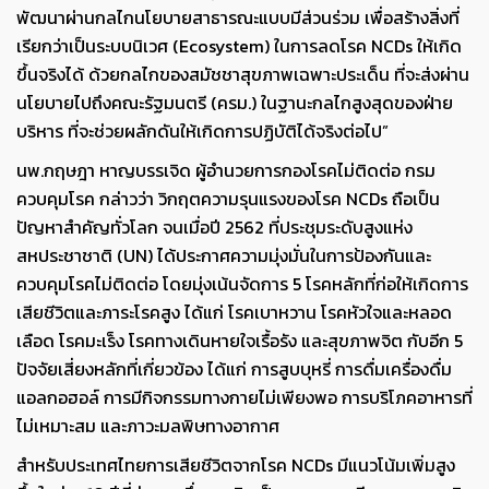
พัฒนาผ่านกลไกนโยบายสาธารณะแบบมีส่วนร่วม เพื่อสร้างสิ่งที่
เรียกว่าเป็นระบบนิเวศ (Ecosystem) ในการลดโรค NCDs ให้เกิด
ขึ้นจริงได้ ด้วยกลไกของสมัชชาสุขภาพเฉพาะประเด็น ที่จะส่งผ่าน
นโยบายไปถึงคณะรัฐมนตรี (ครม.) ในฐานะกลไกสูงสุดของฝ่าย
บริหาร ที่จะช่วยผลักดันให้เกิดการปฏิบัติได้จริงต่อไป”
นพ.กฤษฎา หาญบรรเจิด ผู้อำนวยการกองโรคไม่ติดต่อ กรม
ควบคุมโรค กล่าวว่า วิกฤตความรุนแรงของโรค NCDs ถือเป็น
ปัญหาสำคัญทั่วโลก จนเมื่อปี 2562 ที่ประชุมระดับสูงแห่ง
สหประชาชาติ (UN) ได้ประกาศความมุ่งมั่นในการป้องกันและ
ควบคุมโรคไม่ติดต่อ โดยมุ่งเน้นจัดการ 5 โรคหลักที่ก่อให้เกิดการ
เสียชีวิตและภาระโรคสูง ได้แก่ โรคเบาหวาน โรคหัวใจและหลอด
เลือด โรคมะเร็ง โรคทางเดินหายใจเรื้อรัง และสุขภาพจิต กับอีก 5
ปัจจัยเสี่ยงหลักที่เกี่ยวข้อง ได้แก่ การสูบบุหรี่ การดื่มเครื่องดื่ม
แอลกอฮอล์ การมีกิจกรรมทางกายไม่เพียงพอ การบริโภคอาหารที่
ไม่เหมาะสม และภาวะมลพิษทางอากาศ
สำหรับประเทศไทยการเสียชีวิตจากโรค NCDs มีแนวโน้มเพิ่มสูง