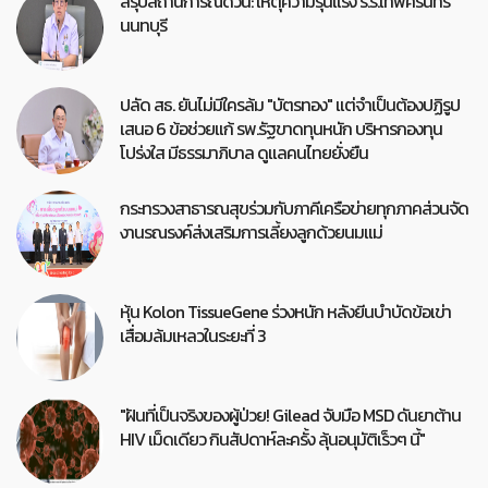
สรุปสถานการณ์ด่วน: เหตุความรุนแรง ร.ร.เทพศิรินทร์
นนทบุรี
ปลัด สธ. ยันไม่มีใครล้ม "บัตรทอง" แต่จำเป็นต้องปฏิรูป
เสนอ 6 ข้อช่วยแก้ รพ.รัฐขาดทุนหนัก บริหารกองทุน
โปร่งใส มีธรรมาภิบาล ดูแลคนไทยยั่งยืน
กระทรวงสาธารณสุขร่วมกับภาคีเครือข่ายทุกภาคส่วนจัด
งานรณรงค์ส่งเสริมการเลี้ยงลูกด้วยนมแม่
หุ้น Kolon TissueGene ร่วงหนัก หลังยีนบำบัดข้อเข่า
เสื่อมล้มเหลวในระยะที่ 3
"ฝันที่เป็นจริงของผู้ป่วย! Gilead จับมือ MSD ดันยาต้าน
HIV เม็ดเดียว กินสัปดาห์ละครั้ง ลุ้นอนุมัติเร็วๆ นี้"