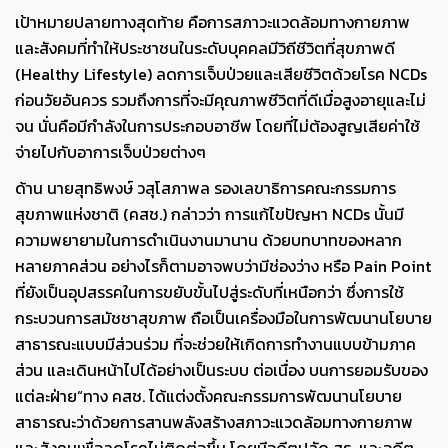
เป้าหมายปลายทางสุดท้าย คือการสภาวะแวดล้อมทางกายภาพ
และสังคมที่ทำให้ประชาชนในระดับบุคคลมีวิถีชีวิตที่สุขภาพดี
(Healthy Lifestyle) ลดการเจ็บป่วยและเสียชีวิตด้วยโรค NCDs
ก่อนวัยอันควร รวมถึงการที่จะมีคุณภาพชีวิตที่ดีเมื่อสูงอายุและไม่
จน นั่นคือมีกำลังในการประกอบอาชีพ โดยที่ไม่ต้องสูญเสียค่าใช้
จ่ายไปกับอาการเจ็บป่วยต่างๆ
ด้าน นายสุทธิพงษ์ วสุโสภาพล รองเลขาธิการคณะกรรมการ
สุขภาพแห่งชาติ (คสช.) กล่าวว่า การแก้ไขปัญหา NCDs นั้นมี
ความพยายามในการดำเนินงานมานาน ด้วยบทบาทของหลาก
หลายภาคส่วน อย่างไรก็ตามอาจพบว่ามีช่องว่าง หรือ Pain Point
ที่ยังเป็นอุปสรรคในการขยับขั้นไปสู่ระดับที่เหนือกว่า ซึ่งการใช้
กระบวนการสมัชชาสุขภาพ ถือเป็นเครื่องมือในการพัฒนานโยบาย
สาธารณะแบบมีส่วนร่วม ที่จะช่วยให้เกิดการทำงานแบบข้ามภาค
ส่วน และเดินหน้าไปได้อย่างเป็นระบบ ต่อเนื่อง บนการยอมรับของ
แต่ละฝ่าย“ทาง คสช. ได้แต่งตั้งคณะกรรมการพัฒนานโยบาย
สาธารณะว่าด้วยการสานพลังสร้างสภาวะแวดล้อมทางกายภาพ