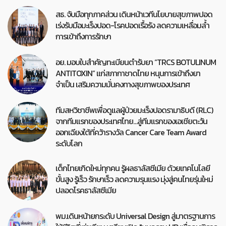
สธ. จับมือทุกภาคส่วน เดินหน้าเวทีนโยบายสุขภาพปอด
เร่งรับมือมะเร็งปอด-โรคปอดเรื้อรัง ลดความเหลื่อมล้ำ
การเข้าถึงการรักษา
อย. มอบใบสำคัญทะเบียนตำรับยา “TRCS BOTULINUM
ANTITOXIN” แก่สภากาชาดไทย หนุนการเข้าถึงยา
จำเป็น เสริมความมั่นคงทางสุขภาพของประเทศ
ทีมสหวิชาชีพเพื่อดูแลผู้ป่วยมะเร็งปอดรามาธิบดี (RLC)
จากทีมแรกของประเทศไทย…สู่ทีมแรกของเอเชียตะวัน
ออกเฉียงใต้ที่คว้ารางวัล Cancer Care Team Award
ระดับโลก
เด็กไทยเกิดใหม่ทุกคน รู้ผลธาลัสซีเมีย ด้วยเทคโนโลยี
ขั้นสูง รู้เร็ว รักษาเร็ว ลดความรุนแรง มุ่งสู่คนไทยรุ่นใหม่
ปลอดโรคธาลัสซีเมีย
พม.เดินหน้ายกระดับ Universal Design สู่มาตรฐานการ