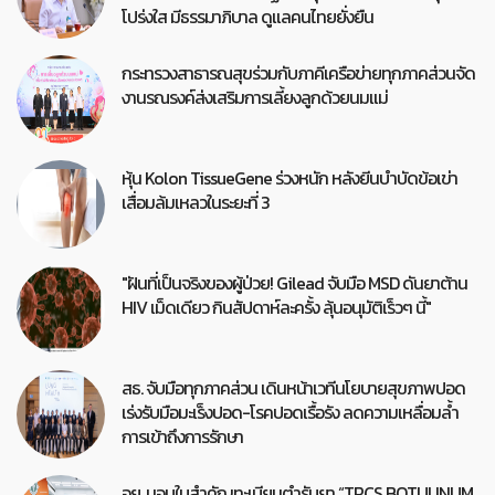
โปร่งใส มีธรรมาภิบาล ดูแลคนไทยยั่งยืน
กระทรวงสาธารณสุขร่วมกับภาคีเครือข่ายทุกภาคส่วนจัด
งานรณรงค์ส่งเสริมการเลี้ยงลูกด้วยนมแม่
หุ้น Kolon TissueGene ร่วงหนัก หลังยีนบำบัดข้อเข่า
เสื่อมล้มเหลวในระยะที่ 3
"ฝันที่เป็นจริงของผู้ป่วย! Gilead จับมือ MSD ดันยาต้าน
HIV เม็ดเดียว กินสัปดาห์ละครั้ง ลุ้นอนุมัติเร็วๆ นี้"
สธ. จับมือทุกภาคส่วน เดินหน้าเวทีนโยบายสุขภาพปอด
เร่งรับมือมะเร็งปอด-โรคปอดเรื้อรัง ลดความเหลื่อมล้ำ
การเข้าถึงการรักษา
อย. มอบใบสำคัญทะเบียนตำรับยา “TRCS BOTULINUM