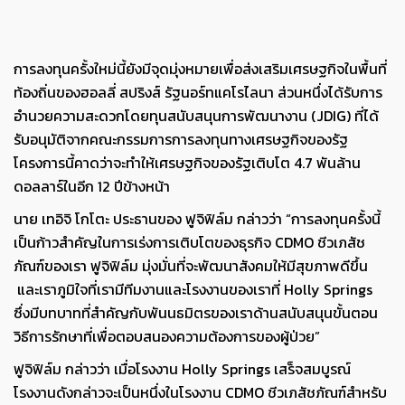
การลงทุนครั้งใหม่นี้ยังมีจุดมุ่งหมายเพื่อส่งเสริมเศรษฐกิจในพื้นที่
ท้องถิ่นของฮอลลี่ สปริงส์ รัฐนอร์ทแคโรไลนา ส่วนหนึ่งได้รับการ
อำนวยความสะดวกโดยทุนสนับสนุนการพัฒนางาน (JDIG) ที่ได้
รับอนุมัติจากคณะกรรมการการลงทุนทางเศรษฐกิจของรัฐ
โครงการนี้คาดว่าจะทำให้เศรษฐกิจของรัฐเติบโต 4.7 พันล้าน
ดอลลาร์ในอีก 12 ปีข้างหน้า
นาย เทอิจิ โกโตะ ประธานของ ฟูจิฟิล์ม กล่าวว่า “การลงทุนครั้งนี้
เป็นก้าวสำคัญในการเร่งการเติบโตของธุรกิจ CDMO ชีวเภสัช
ภัณฑ์ของเรา ฟูจิฟิล์ม มุ่งมั่นที่จะพัฒนาสังคมให้มีสุขภาพดีขึ้น
และเราภูมิใจที่เรามีทีมงานและโรงงานของเราที่ Holly Springs
ซึ่งมีบทบาทที่สำคัญกับพันนธมิตรของเราด้านสนับสนุนขั้นตอน
วิธีการรักษาที่เพื่อตอบสนองความต้องการของผู้ป่วย”
ฟูจิฟิล์ม กล่าวว่า เมื่อโรงงาน Holly Springs เสร็จสมบูรณ์
โรงงานดังกล่าวจะเป็นหนึ่งในโรงงาน CDMO ชีวเภสัชภัณฑ์สำหรับ