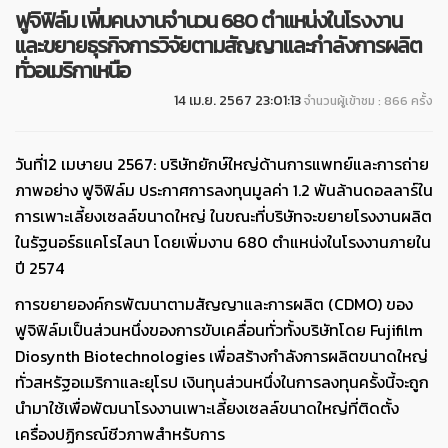
ฟูจิฟิล์ม เพิ่มคนงานจำนวน 680 ตำแหน่งในโรงงาน
และขยายธุรกิจการวิจัยตามสัญญาและกำลังการผลิต
ทั่วอเมริกาเหนือ
14 เม.ย. 2567 23:01:13
จำนวนผู้เข้าชม : 866 ครั้ง
วันที่12 เมษายน 2567: บริษัทยักษ์ใหญ่ด้านการแพทย์และการถ่าย
ภาพอย่าง ฟูจิฟิล์ม ประกาศการลงทุนมูลค่า 1.2 พันล้านดอลลาร์ใน
การเพาะเลี้ยงเซลล์ขนาดใหญ่ ในขณะที่บริษัทจะขยายโรงงานผลิต
ในรัฐนอร์ธแคโรไลนา โดยเพิ่มงาน 680 ตำแหน่งในโรงงานภายใน
ปี 2574
การขยายองค์กรพัฒนาตามสัญญาและการผลิต (CDMO) ของ
ฟูจิฟิล์มเป็นส่วนหนึ่งของการขับเคลื่อนทั่วทั้งบริษัทโดย Fujifilm
Diosynth Biotechnologies เพื่อสร้างกำลังการผลิตขนาดใหญ่
ทั่วสหรัฐอเมริกาและยุโรป เงินทุนส่วนหนึ่งในการลงทุนครั้งนี้จะถูก
นำมาใช้เพื่อพัฒนาโรงงานเพาะเลี้ยงเซลล์ขนาดใหญ่ที่ติดตั้ง
เครื่องปฏิกรณ์ชีวภาพสำหรับการ