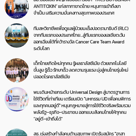
ANTITOXIN” แก่สภากาชาดไทย หนุนการเข้าถึงยา
จำเป็น เสริมความมั่นคงทางสุขภาพของประเทศ
ทีมสหวิชาชีพเพื่อดูแลผู้ป่วยมะเร็งปอดรามาธิบดี (RLC)
จากทีมแรกของประเทศไทย…สู่ทีมแรกของเอเชียตะวัน
ออกเฉียงใต้ที่คว้ารางวัล Cancer Care Team Award
ระดับโลก
เด็กไทยเกิดใหม่ทุกคน รู้ผลธาลัสซีเมีย ด้วยเทคโนโลยี
ขั้นสูง รู้เร็ว รักษาเร็ว ลดความรุนแรง มุ่งสู่คนไทยรุ่นใหม่
ปลอดโรคธาลัสซีเมีย
พม.เดินหน้ายกระดับ Universal Design สู่มาตรฐานการ
ใช้ชีวิตที่เท่าเทียม เตรียมเปิด "มหกรรม UD เพื่อคนพิการ
และทุกคนอยู่ดี" หนุนกฎหมายสู่การใช้ชีวิตจริงพร้อมรวม
พลังรัฐ–ธุรกิจ–ประชาชน ออกแบบสังคมไทยให้ทุกคน
“อยู่ดี–เข้าถึงได้”
สธ. เร่งสร้างกำลังคนด้านสุขภาพ เปิดรับสมัคร "อาสา