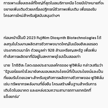
การเพาะเลี้ยงเซลล์ที่ใหญ่ที่สุดในอเมริกาเหนือ โดยมีเป้าหมายที่จะ
ขยายเพิ่มเติมด้วยเครื่องปฏิกรณ์ชีวภาพเพิ่มเติม เพื่อรองรับ
โครงการใหม่สำหรับผู้สนับสนุนต่างๆ
ก่อนหน้านี้ในปี 2023 Fujifilm Diosynth Biotechnologies ได้
ลงทุนในโรงงานผลิตสารชีวภาพขนาดใหญ่ในเมืองฮิลเลอรอด
ประเทศเดนมาร์ก ด้วยมูลค่า 928 ล้านเหรียญสหรัฐ เพื่อเพิ่ม
กำลังการผลิตยาที่มีอยู่ในสหภาพยุโรปเป็นสองเท่า
นาย โทชิฮิสะ ไลดะรองประธานองค์กรของ ฟูจิฟิล์ม กล่าวเสริมว่า
“รัฐนอร์ธแคโรไลนายังคงมอบผลประโยชน์ที่เป็นประโยชน์และเป็น
ที่ยอมรับโดยเฉพาะสำหรับธุรกิจการผลิตทางชีวภาพของ ฟูจิฟิล์ม
เช่น ทรัพยากรพลังงานที่ยั่งยืน โครงสร้างพื้นฐานสำหรับการ
เติบโตในอนาคต และแหล่งรวมความสามารถทางเทคนิคที่
แข็งแกร่ง”