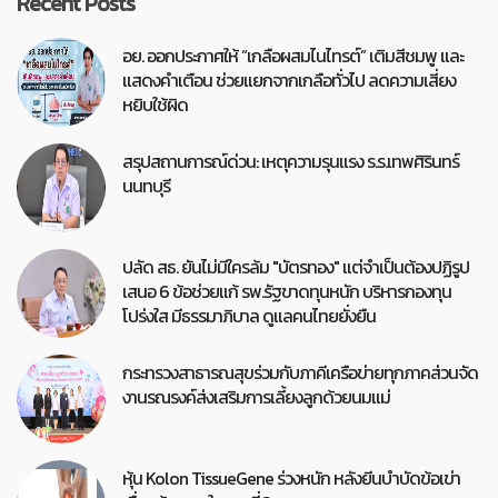
Recent Posts
อย. ออกประกาศให้ “เกลือผสมไนไทรต์” เติมสีชมพู และ
แสดงคำเตือน ช่วยแยกจากเกลือทั่วไป ลดความเสี่ยง
หยิบใช้ผิด
สรุปสถานการณ์ด่วน: เหตุความรุนแรง ร.ร.เทพศิรินทร์
นนทบุรี
ปลัด สธ. ยันไม่มีใครล้ม "บัตรทอง" แต่จำเป็นต้องปฏิรูป
เสนอ 6 ข้อช่วยแก้ รพ.รัฐขาดทุนหนัก บริหารกองทุน
โปร่งใส มีธรรมาภิบาล ดูแลคนไทยยั่งยืน
กระทรวงสาธารณสุขร่วมกับภาคีเครือข่ายทุกภาคส่วนจัด
งานรณรงค์ส่งเสริมการเลี้ยงลูกด้วยนมแม่
หุ้น Kolon TissueGene ร่วงหนัก หลังยีนบำบัดข้อเข่า