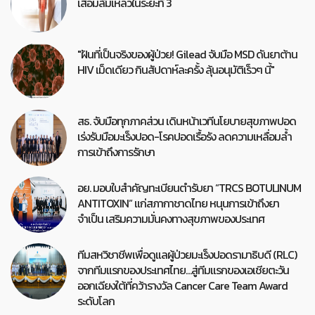
เสื่อมล้มเหลวในระยะที่ 3
"ฝันที่เป็นจริงของผู้ป่วย! Gilead จับมือ MSD ดันยาต้าน
HIV เม็ดเดียว กินสัปดาห์ละครั้ง ลุ้นอนุมัติเร็วๆ นี้"
สธ. จับมือทุกภาคส่วน เดินหน้าเวทีนโยบายสุขภาพปอด
เร่งรับมือมะเร็งปอด-โรคปอดเรื้อรัง ลดความเหลื่อมล้ำ
การเข้าถึงการรักษา
อย. มอบใบสำคัญทะเบียนตำรับยา “TRCS BOTULINUM
ANTITOXIN” แก่สภากาชาดไทย หนุนการเข้าถึงยา
จำเป็น เสริมความมั่นคงทางสุขภาพของประเทศ
ทีมสหวิชาชีพเพื่อดูแลผู้ป่วยมะเร็งปอดรามาธิบดี (RLC)
จากทีมแรกของประเทศไทย…สู่ทีมแรกของเอเชียตะวัน
ออกเฉียงใต้ที่คว้ารางวัล Cancer Care Team Award
ระดับโลก