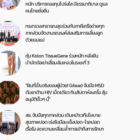
หนัก บริหารกองทุนโปร่งใส มีธรรมาภิบาล ดูแล
คนไทยยั่งยืน
กระทรวงสาธารณสุขร่วมกับภาคีเครือข่ายทุก
ภาคส่วนจัดงานรณรงค์ส่งเสริมการเลี้ยงลูก
ด้วยนมแม่
หุ้น Kolon TissueGene ร่วงหนัก หลังยีน
บำบัดข้อเข่าเสื่อมล้มเหลวในระยะที่ 3
"ฝันที่เป็นจริงของผู้ป่วย! Gilead จับมือ MSD
ดันยาต้าน HIV เม็ดเดียว กินสัปดาห์ละครั้ง ลุ้น
อนุมัติเร็วๆ นี้"
สธ. จับมือทุกภาคส่วน เดินหน้าเวทีนโยบาย
สุขภาพปอด เร่งรับมือมะเร็งปอด-โรคปอด
เรื้อรัง ลดความเหลื่อมล้ำการเข้าถึงการรักษา