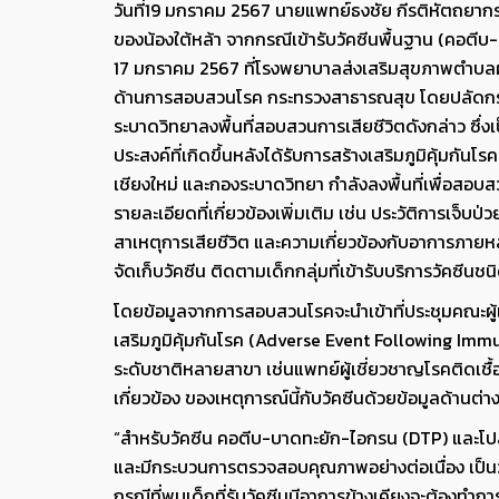
วันที่19 มกราคม 2567 นายแพทย์ธงชัย กีรติหัตถยา
ของน้องใต้หล้า จากกรณีเข้ารับวัคซีนพื้นฐาน (คอตีบ
17 มกราคม 2567 ที่โรงพยาบาลส่งเสริมสุขภาพตำบลผาต
ด้านการสอบสวนโรค กระทรวงสาธารณสุข โดยปลัดกระ
ระบาดวิทยาลงพื้นที่สอบสวนการเสียชีวิตดังกล่าว ซึ
ประสงค์ที่เกิดขึ้นหลังได้รับการสร้างเสริมภูมิคุ้มกัน
เชียงใหม่ และกองระบาดวิทยา กำลังลงพื้นที่เพื่อสอบ
รายละเอียดที่เกี่ยวข้องเพิ่มเติม เช่น ประวัติการเจ็
สาเหตุการเสียชีวิต และความเกี่ยวข้องกับอาการภายหลั
จัดเก็บวัคซีน ติดตามเด็กกลุ่มที่เข้ารับบริการวัคซีน
โดยข้อมูลจากการสอบสวนโรคจะนำเข้าที่ประชุมคณะผู้
เสริมภูมิคุ้มกันโรค (Adverse Event Following Imm
ระดับชาติหลายสาขา เช่นแพทย์ผู้เชี่ยวชาญโรคติดเชื้
เกี่ยวข้อง ของเหตุการณ์นี้กับวัคซีนด้วยข้อมูลด้านต
“สำหรับวัคซีน คอตีบ-บาดทะยัก-ไอกรน (DTP) และโปล
และมีกระบวนการตรวจสอบคุณภาพอย่างต่อเนื่อง เป็นวัค
กรณีที่พบเด็กที่รับวัคซีนมีอาการข้างเคียงจะต้องทำกา