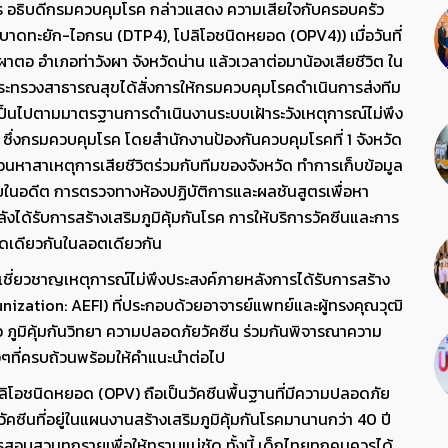
กร อธิบดีกรมควบคุมโรค กล่าวแสดง ความเสียใจกับครอบครัว
-บาดทะยัก-ไอกรน (DTP4), โปลิโอชนิดหยอด (OPV4)) เมื่อวันที่
อ อำเภอท่าวังผา จังหวัดน่าน แล้วเวลาต่อมาน้องเสียชีวิต ใน
ทรวงสาธารณสุขได้สั่งการให้กรมควบคุมโรคดำเนินการส่งทีม
่งเป็นไปตามมาตรฐานการดำเนินงานระบบเฝ้าระวังเหตุการณ์ไม่พึง
โรค ซึ่งกรมควบคุมโรค โดยสำนักงานป้องกันควบคุมโรคที่ 1 จังหวัด
สวนหาสาเหตุการเสียชีวิตร่วมกับทีมของจังหวัด ทำการเก็บข้อมูล
บป่วยในอดีต การตรวจทางห้องปฏิบัติการและผลชันสูตรเพื่อหา
งได้รับการสร้างเสริมภูมิคุ้มกันโรค การให้บริการวัคซีนและการ
ชนิดเดียวกันในลอตเดียวกัน
เชี่ยวชาญเหตุการณ์ไม่พึงประสงค์ภายหลังการได้รับการสร้าง
unization: AEFI) ที่ประกอบด้วยอาจารย์แพทย์และผู้ทรงคุณวุฒิ
อ ภูมิคุ้มกันวิทยา ความปลอดภัยวัคซีน ร่วมกันพิจารณาความ
่างๆที่ครบถ้วนพร้อมให้คำแนะนำต่อไป
ิโอชนิดหยอด (OPV) ถือเป็นวัคซีนพื้นฐานที่มีความปลอดภัย
ซีนที่อยู่ในแผนงานสร้างเสริมภูมิคุ้มกันโรคมานานกว่า 40 ปี
รสอบสวนทุกรายเพื่อให้ทราบแน่ชัด ทั้งนี้ เด็กไทยทุกคนควรได้