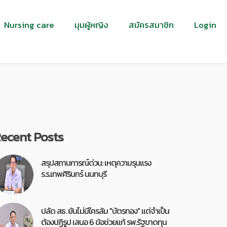
Nursing care
มุมผู้หญิง
สมัครสมาชิก
Login
ecent Posts
สรุปสถานการณ์ด่วน: เหตุความรุนแรง
ร.ร.เทพศิรินทร์ นนทบุรี
ปลัด สธ. ยันไม่มีใครล้ม "บัตรทอง" แต่จำเป็น
ต้องปฏิรูป เสนอ 6 ข้อช่วยแก้ รพ.รัฐขาดทุน