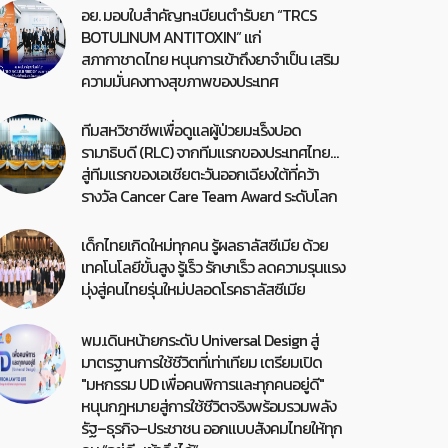
อย. มอบใบสำคัญทะเบียนตำรับยา “TRCS
BOTULINUM ANTITOXIN” แก่
สภากาชาดไทย หนุนการเข้าถึงยาจำเป็น เสริม
ความมั่นคงทางสุขภาพของประเทศ
ทีมสหวิชาชีพเพื่อดูแลผู้ป่วยมะเร็งปอด
รามาธิบดี (RLC) จากทีมแรกของประเทศไทย…
สู่ทีมแรกของเอเชียตะวันออกเฉียงใต้ที่คว้า
รางวัล Cancer Care Team Award ระดับโลก
เด็กไทยเกิดใหม่ทุกคน รู้ผลธาลัสซีเมีย ด้วย
เทคโนโลยีขั้นสูง รู้เร็ว รักษาเร็ว ลดความรุนแรง
มุ่งสู่คนไทยรุ่นใหม่ปลอดโรคธาลัสซีเมีย
พม.เดินหน้ายกระดับ Universal Design สู่
มาตรฐานการใช้ชีวิตที่เท่าเทียม เตรียมเปิด
"มหกรรม UD เพื่อคนพิการและทุกคนอยู่ดี"
หนุนกฎหมายสู่การใช้ชีวิตจริงพร้อมรวมพลัง
รัฐ–ธุรกิจ–ประชาชน ออกแบบสังคมไทยให้ทุก