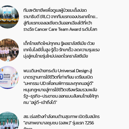
ทีมสหวิชาชีพเพื่อดูแลผู้ป่วยมะเร็งปอด
รามาธิบดี (RLC) จากทีมแรกของประเทศไทย…
สู่ทีมแรกของเอเชียตะวันออกเฉียงใต้ที่คว้า
รางวัล Cancer Care Team Award ระดับโลก
เด็กไทยเกิดใหม่ทุกคน รู้ผลธาลัสซีเมีย ด้วย
เทคโนโลยีขั้นสูง รู้เร็ว รักษาเร็ว ลดความรุนแรง
มุ่งสู่คนไทยรุ่นใหม่ปลอดโรคธาลัสซีเมีย
พม.เดินหน้ายกระดับ Universal Design สู่
มาตรฐานการใช้ชีวิตที่เท่าเทียม เตรียมเปิด
"มหกรรม UD เพื่อคนพิการและทุกคนอยู่ดี"
หนุนกฎหมายสู่การใช้ชีวิตจริงพร้อมรวมพลัง
รัฐ–ธุรกิจ–ประชาชน ออกแบบสังคมไทยให้ทุก
คน “อยู่ดี–เข้าถึงได้”
สธ. เร่งสร้างกำลังคนด้านสุขภาพ เปิดรับสมัคร
"อาสาพยาบาลชุมชน (อสพ.)" รุ่นแรก 7,256