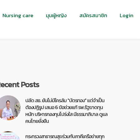
Nursing care
มุมผู้หญิง
สมัครสมาชิก
Login
ecent Posts
ปลัด สธ. ยันไม่มีใครล้ม "บัตรทอง" แต่จำเป็น
ต้องปฏิรูป เสนอ 6 ข้อช่วยแก้ รพ.รัฐขาดทุน
หนัก บริหารกองทุนโปร่งใส มีธรรมาภิบาล ดูแล
คนไทยยั่งยืน
กระทรวงสาธารณสุขร่วมกับภาคีเครือข่ายทุก