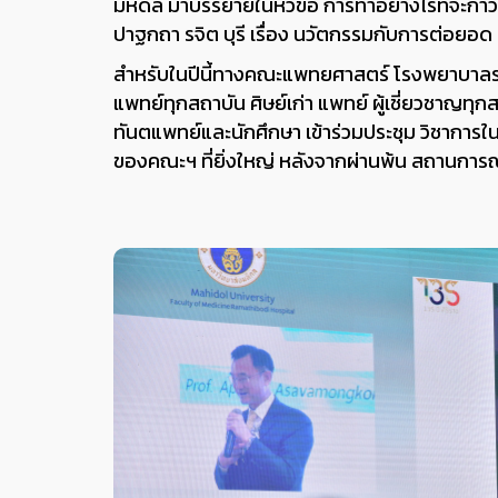
มหิดล มาบรรยายในหัวข้อ การทําอย่างไรที่จะก้า
ปาฐกถา รจิต บุรี เรื่อง นวัตกรรมกับการต่อยอด 
สําหรับในปีนี้ทางคณะแพทยศาสตร์ โรงพยาบาลร
แพทย์ทุกสถาบัน ศิษย์เก่า แพทย์ ผู้เชี่ยวชาญท
ทันตแพทย์และนักศึกษา เข้าร่วมประชุม วิชาการใน
ของคณะฯ ที่ยิ่งใหญ่ หลังจากผ่านพ้น สถานการณ์