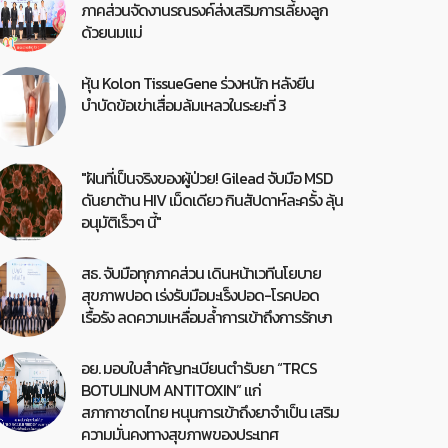
ภาคส่วนจัดงานรณรงค์ส่งเสริมการเลี้ยงลูก
ด้วยนมแม่
หุ้น Kolon TissueGene ร่วงหนัก หลังยีน
บำบัดข้อเข่าเสื่อมล้มเหลวในระยะที่ 3
"ฝันที่เป็นจริงของผู้ป่วย! Gilead จับมือ MSD
ดันยาต้าน HIV เม็ดเดียว กินสัปดาห์ละครั้ง ลุ้น
อนุมัติเร็วๆ นี้"
สธ. จับมือทุกภาคส่วน เดินหน้าเวทีนโยบาย
สุขภาพปอด เร่งรับมือมะเร็งปอด-โรคปอด
เรื้อรัง ลดความเหลื่อมล้ำการเข้าถึงการรักษา
อย. มอบใบสำคัญทะเบียนตำรับยา “TRCS
BOTULINUM ANTITOXIN” แก่
สภากาชาดไทย หนุนการเข้าถึงยาจำเป็น เสริม
ความมั่นคงทางสุขภาพของประเทศ