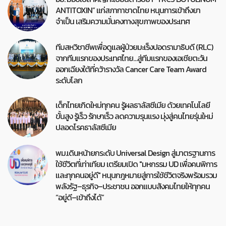
ANTITOXIN” แก่สภากาชาดไทย หนุนการเข้าถึงยา
จำเป็น เสริมความมั่นคงทางสุขภาพของประเทศ
ทีมสหวิชาชีพเพื่อดูแลผู้ป่วยมะเร็งปอดรามาธิบดี (RLC)
จากทีมแรกของประเทศไทย…สู่ทีมแรกของเอเชียตะวัน
ออกเฉียงใต้ที่คว้ารางวัล Cancer Care Team Award
ระดับโลก
เด็กไทยเกิดใหม่ทุกคน รู้ผลธาลัสซีเมีย ด้วยเทคโนโลยี
ขั้นสูง รู้เร็ว รักษาเร็ว ลดความรุนแรง มุ่งสู่คนไทยรุ่นใหม่
ปลอดโรคธาลัสซีเมีย
พม.เดินหน้ายกระดับ Universal Design สู่มาตรฐานการ
ใช้ชีวิตที่เท่าเทียม เตรียมเปิด "มหกรรม UD เพื่อคนพิการ
และทุกคนอยู่ดี" หนุนกฎหมายสู่การใช้ชีวิตจริงพร้อมรวม
พลังรัฐ–ธุรกิจ–ประชาชน ออกแบบสังคมไทยให้ทุกคน
“อยู่ดี–เข้าถึงได้”