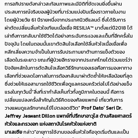
การอภิปรายดังกล่าวสะท้อนภาพและมีมิติที่ชัดเจนยิ่งขึ้นผ่าน
ประสบการณ์จริงของผู้ป่วยที่มาร่วมแบ่งปันเรื่องราวภายในงาน
โดยผู้ป่วยวัย 61 ปีรายหนึ่งจากประเทศนิวซีแลนด์ ซึ่งได้รับการ
ผ่าตัดเปลี่ยนลิ้นหัวใจเทียมเนื้อเยื่อ RESILIA™ มาตั้งแต่ปี2018 ได้
เล่าถึงการกลับมาใช้ชีวิตได้อย่างกระฉับกระเฉงและเต็มที่อีกครั้งใน
ปัจจุบัน โดยในตอนนั้นเขาตัดสินใจเลือกใช้ลิ้นหัวใจเนื้อเยื่อเพื่อ
หลีกเลี่ยงความจำเป็นในการรับประทานยาต้านการแข็งตัวของ
เลือดในระยะยาว ขณะที่ผู้ป่วยอีกรายจากประเทศไทยได้ร่วมแชร์ว่า
ปัจจัยหลักในการตัดสินใจเลือกวิธีรักษาของเธอคือการมองหาทาง
เลือกที่ช่วยลดโอกาสในการต้องกลับมาผ่าตัดซ้ำให้เหลือน้อยที่สุด
ซึ่งช่วยให้เธอสามารถใช้ชีวิตเพื่อดูแลครอบครัวต่อไปได้อย่างแข็ง
แรงในทุกวันนี้“สิ่งที่เรากำลังเห็นทั่วทั้งภูมิภาคในตอนนี้ คือการ
เปลี่ยนแปลงครั้งสำคัญในวิธีคิดของศัลยแพทย์ เกี่ยวกับการ
วางแผนดูแลรักษาคนไข้ไปตลอดชีวิต"
Prof Dato’ Seri Dr.
Jeffrey Jeswant Dillon
แพทย์ที่ปรึกษาอาวุโส ด้านศัลยศาสตร์
หัวใจและทรวงอก แห่งสถาบันโรคหัวใจแห่งชาติ
มาเลเซีย
กล่าว"อายุการใช้งานของลิ้นหัวใจคือจุดเริ่มต้นและเป็น