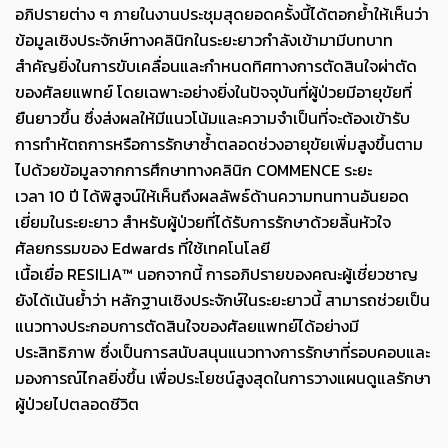
อภิปรายต่าง ๆ ภายในงานประชุมสุดยอดครั้งนี้ได้ตอกย้ำให้เห็นว่า
ข้อมูลเชิงประจักษ์ทางคลินิกในระยะยาวกำลังเข้ามามีบทบาท
สำคัญยิ่งในการขับเคลื่อนและกำหนดทิศทางการตัดสินใจผ่าตัด
ของศัลยแพทย์ โดยเฉพาะอย่างยิ่งในปัจจุบันที่ผู้ป่วยมีอายุขัยที่
ยืนยาวขึ้น ซึ่งส่งผลให้มีแนวโน้มและความจำเป็นที่จะต้องเข้ารับ
การทำหัตถการหรือการรักษาซ้ำตลอดช่วงอายุขัยเพิ่มสูงขึ้นตาม
ไปด้วยข้อมูลจากการศึกษาทางคลินิก COMMENCE ระยะ
เวลา 10 ปี ได้พิสูจน์ให้เห็นถึงผลลัพธ์ด้านความทนทานอันยอด
เยี่ยมในระยะยาว สำหรับผู้ป่วยที่ได้รับการรักษาด้วยลิ้นหัวใจ
ศัลยกรรมของ Edwards ที่ใช้เทคโนโลยี
เนื้อเยื่อ RESILIA™ นอกจากนี้ การอภิปรายของคณะผู้เชี่ยวชาญ
ยังได้เน้นย้ำว่า หลักฐานเชิงประจักษ์ในระยะยาวนี้ สามารถช่วยเป็น
แนวทางประกอบการตัดสินใจของศัลยแพทย์ได้อย่างมี
ประสิทธิภาพ ซึ่งเป็นการสนับสนุนแนวทางการรักษาที่รอบคอบและ
มองการณ์ไกลยิ่งขึ้น เพื่อประโยชน์สูงสุดในการวางแผนดูแลรักษา
ผู้ป่วยไปตลอดชีวิต