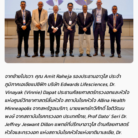
จากซ้ายไปขวา
:
คุณ
Amit Raheja
รองประธานอาวุโส ประจำ
ภูมิภาคเอเชียแปซิฟิก บริษัท
Edwards Lifesciences, Dr.
Vinayak (Vinnie) Dapat
ประธานศัลยศาสตร์ทรวงอกและหัวใจ
แห่งศูนย์วิทยาศาสตร์ลิ้นหัวใจ สถาบันโรคหัวใจ
Allina Health
Minneapolis
จากสหรัฐอเมริกา
,
นายแพทย์ทวีศักดิ์ โชติวัฒน
พงษ์ จากสถาบันโรคทรวงอก ประเทศไทย
, Prof Dato’ Seri Dr.
Jeffrey Jeswant Dillon
แพทย์ที่ปรึกษาอาวุโส ด้านศัลยศาสตร์
หัวใจและทรวงอก แห่งสถาบันโรคหัวใจแห่งชาติมาเลเซีย
, Dr.