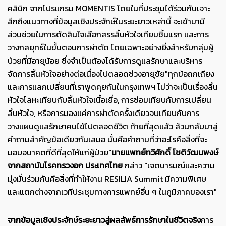
คลินิก จากโปรแกรม MOMENTIS โดยในที่ประชุมได้ร่วมกันเจาะ
ลึกถึงแนวทางที่ข้อมูลเชิงประจักษ์ในระยะยาวเหล่านี้ จะเข้ามามี
ส่วนช่วยในการตัดสินใจเลือกสรรลิ้นหัวใจเทียมชิ้นแรก และการ
วางกลยุทธ์ในขั้นตอนการผ่าตัด โดยเฉพาะอย่างยิ่งสำหรับกลุ่มผู้
ป่วยที่มีอายุน้อย ซึ่งจำเป็นต้องได้รับการดูแลรักษาและบริหาร
จัดการลิ้นหัวใจอย่างต่อเนื่องไปตลอดช่วงอายุขัย"ทุกข้อถกเถียง
และการแลกเปลี่ยนที่เราพูดคุยกันในกรุงเทพฯ ไม่ว่าจะเป็นเรื่องลิ้น
หัวใจโลหะเทียบกับลิ้นหัวใจเนื้อเยื่อ, การซ่อมเทียบกับการเปลี่ยน
ลิ้นหัวใจ, หรือการมองแค่การผ่าตัดครั้งเดียวจบเทียบกับการ
วางแผนดูแลรักษาคนไข้ไปตลอดชีวิต ท้ายที่สุดแล้ว ล้วนกลับมาสู่
คำถามสำคัญข้อเดียวกันเสมอ นั่นคือคำถามที่ว่าอะไรคือสิ่งที่จะ
มอบอนาคตที่ดีที่สุดให้แก่ผู้ป่วย"
นายแพทย์ทวีศักดิ์ โชติวัฒนพงษ์
จากสถาบันโรคทรวงอก ประเทศไทย
กล่าว "เจตนารมณ์และความ
มุ่งมั่นร่วมกันคือสิ่งที่ทำให้งาน RESILIA Summit มีความพิเศษ
และแตกต่างจากเวทีประชุมทางการแพทย์อื่น ๆ ในภูมิภาคของเรา"
จากข้อมูลเชิงประจักษ์ระยะยาวสู่ผลลัพธ์การรักษาในชีวิตจริง
การ