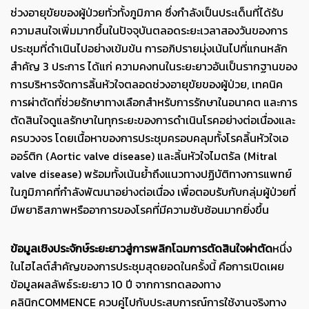
ช่วงอายุขัยของผู้ป่วยทั่วทั้งภูมิภาค ซึ่งกำลังเป็นประเด็นที่ได้รับ
ความสนใจเพิ่มมากขึ้นในปัจจุบันตลอดระยะเวลาสองวันของการ
ประชุมที่ดำเนินไปอย่างเข้มข้น การอภิปรายมุ่งเน้นไปที่แกนหลัก
สำคัญ 3 ประการ ได้แก่ ความคงทนในระยะยาวอันเป็นรากฐานของ
การบริหารจัดการลิ้นหัวใจตลอดช่วงอายุขัยของผู้ป่วย, เทคนิค
การผ่าตัดที่ช่วยรักษาทางเลือกสำหรับการรักษาในอนาคต และการ
ตัดสินใจดูแลรักษาในทุกระยะของการดำเนินโรคอย่างต่อเนื่องและ
ครบวงจร โดยเนื้อหาของการประชุมครอบคลุมทั้งโรคลิ้นหัวใจเอ
ออร์ติก (Aortic valve disease) และลิ้นหัวใจไมตรัล (Mitral
valve disease) พร้อมทั้งเน้นย้ำถึงแนวทางปฏิบัติทางการแพทย์
ในภูมิภาคที่กำลังพัฒนาอย่างต่อเนื่อง เพื่อตอบรับกับกลุ่มผู้ป่วยที่
มีพยาธิสภาพหรืออาการของโรคที่มีความซับซ้อนมากยิ่งขึ้น
ข้อมูลเชิงประจักษ์ระยะยาวสู่การพลิกโฉมการตัดสินใจผ่าตัด
หนึ่ง
ในไฮไลต์สำคัญของการประชุมสุดยอดในครั้งนี้ คือการเปิดเผย
ข้อมูลผลลัพธ์ระยะยาว 10 ปี จากการทดลองทาง
คลินิกCOMMENCE ควบคู่ไปกับประสบการณ์การใช้งานจริงทาง