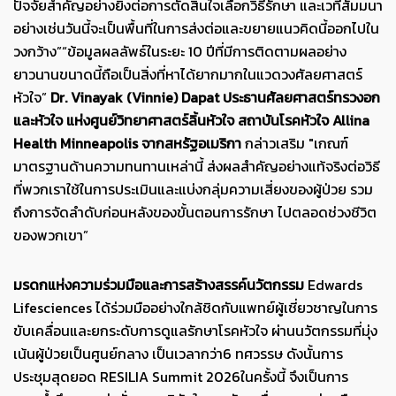
ปัจจัยสำคัญอย่างยิ่งต่อการตัดสินใจเลือกวิธีรักษา และเวทีสัมมนา
อย่างเช่นวันนี้จะเป็นพื้นที่ในการส่งต่อและขยายแนวคิดนี้ออกไปใน
วงกว้าง”“ข้อมูลผลลัพธ์ในระยะ 10 ปีที่มีการติดตามผลอย่าง
ยาวนานขนาดนี้ถือเป็นสิ่งที่หาได้ยากมากในแวดวงศัลยศาสตร์
หัวใจ”
Dr. Vinayak (Vinnie) Dapat
ประธานศัลยศาสตร์ทรวงอก
และหัวใจ แห่งศูนย์วิทยาศาสตร์ลิ้นหัวใจ สถาบันโรคหัวใจ
Allina
Health Minneapolis
จากสหรัฐอเมริกา
กล่าวเสริม "เกณฑ์
มาตรฐานด้านความทนทานเหล่านี้ ส่งผลสำคัญอย่างแท้จริงต่อวิธี
ที่พวกเราใช้ในการประเมินและแบ่งกลุ่มความเสี่ยงของผู้ป่วย รวม
ถึงการจัดลำดับก่อนหลังของขั้นตอนการรักษา ไปตลอดช่วงชีวิต
ของพวกเขา”
มรดกแห่งความร่วมมือและการสร้างสรรค์นวัตกรรม
Edwards
Lifesciences ได้ร่วมมืออย่างใกล้ชิดกับแพทย์ผู้เชี่ยวชาญในการ
ขับเคลื่อนและยกระดับการดูแลรักษาโรคหัวใจ ผ่านนวัตกรรมที่มุ่ง
เน้นผู้ป่วยเป็นศูนย์กลาง เป็นเวลากว่า6 ทศวรรษ ดังนั้นการ
ประชุมสุดยอด RESILIA Summit 2026ในครั้งนี้ จึงเป็นการ