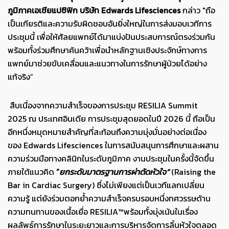
ภูมิภาคเอเชียแปซิฟิก บริษัท
Edwards Lifesciences
กล่าว "ถือ
เป็นเกียรติและความรับผิดชอบอันยิ่งใหญ่ในการส่งมอบเวทีการ
ประชุมนี้ เพื่อให้ศัลยแพทย์ได้มาแบ่งปันประสบการณ์ตรงร่วมกัน
พร้อมทั้งร่วมศึกษาค้นคว้าเพื่อนำหลักฐานเชิงประจักษ์ทางการ
แพทย์มาช่วยขับเคลื่อนและแนวทางในการรักษาผู้ป่วยได้อย่าง
แท้จริง”
สืบเนื่องจากความสำเร็จของการประชุม RESILIA Summit
2025 ณ ประเทศอินเดีย การประชุมสุดยอดในปี 2026 นี้ ถือเป็น
อีกหนึ่งหมุดหมายสำคัญที่สะท้อนถึงความมุ่งมั่นอย่างต่อเนื่อง
ของ Edwards Lifesciences ในการสนับสนุนการศึกษาและผสาน
ความร่วมมือทางคลินิกในระดับภูมิภาค งานประชุมในครั้งนี้จัดขึ้น
ภายใต้แนวคิด
“
ยกระดับมาตรฐานการผ่าตัดหัวใจ
”
(Raising the
Bar in Cardiac Surgery) ซึ่งไม่เพียงแต่เป็นเวทีแลกเปลี่ยน
ความรู้ แต่ยังร่วมตอกย้ำความสำเร็จครบรอบหนึ่งทศวรรษด้าน
ความทนทานของเนื้อเยื่อ RESILIA™พร้อมทั้งมุ่งเน้นในเรื่อง
ผลลัพธ์การรักษาในระยะยาวและการบริหารจัดการลิ้นหัวใจตลอด