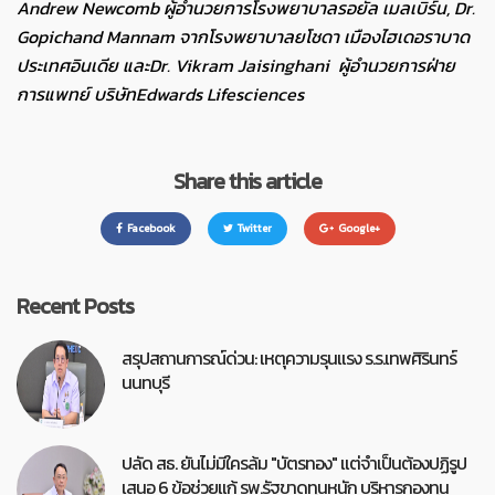
Andrew Newcomb
ผู้อำนวยการโรงพยาบาลรอยัล เมลเบิร์น
, Dr.
Gopichand Mannam
จากโรงพยาบาลยโชดา เมืองไฮเดอราบาด
ประเทศอินเดีย และ
Dr. Vikram Jaisinghani
ผู้อำนวยการฝ่าย
การแพทย์ บริษัท
Edwards Lifesciences
Share this article
Facebook
Twitter
Google+
Recent Posts
สรุปสถานการณ์ด่วน: เหตุความรุนแรง ร.ร.เทพศิรินทร์
นนทบุรี
ปลัด สธ. ยันไม่มีใครล้ม "บัตรทอง" แต่จำเป็นต้องปฏิรูป
เสนอ 6 ข้อช่วยแก้ รพ.รัฐขาดทุนหนัก บริหารกองทุน