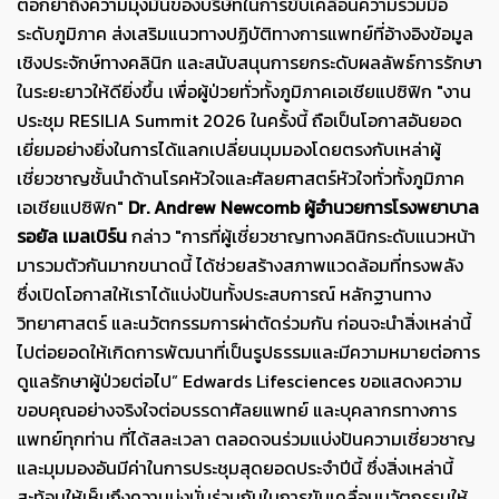
ตอกย้ำถึงความมุ่งมั่นของบริษัทในการขับเคลื่อนความร่วมมือ
ระดับภูมิภาค ส่งเสริมแนวทางปฏิบัติทางการแพทย์ที่อ้างอิงข้อมูล
เชิงประจักษ์ทางคลินิก และสนับสนุนการยกระดับผลลัพธ์การรักษา
ในระยะยาวให้ดียิ่งขึ้น เพื่อผู้ป่วยทั่วทั้งภูมิภาคเอเชียแปซิฟิก "งาน
ประชุม RESILIA Summit 2026 ในครั้งนี้ ถือเป็นโอกาสอันยอด
เยี่ยมอย่างยิ่งในการได้แลกเปลี่ยนมุมมองโดยตรงกับเหล่าผู้
เชี่ยวชาญชั้นนำด้านโรคหัวใจและศัลยศาสตร์หัวใจทั่วทั้งภูมิภาค
เอเชียแปซิฟิก"
Dr. Andrew Newcomb
ผู้อำนวยการโรงพยาบาล
รอยัล เมลเบิร์น
กล่าว "การที่ผู้เชี่ยวชาญทางคลินิกระดับแนวหน้า
มารวมตัวกันมากขนาดนี้ ได้ช่วยสร้างสภาพแวดล้อมที่ทรงพลัง
ซึ่งเปิดโอกาสให้เราได้แบ่งปันทั้งประสบการณ์ หลักฐานทาง
วิทยาศาสตร์ และนวัตกรรมการผ่าตัดร่วมกัน ก่อนจะนำสิ่งเหล่านี้
ไปต่อยอดให้เกิดการพัฒนาที่เป็นรูปธรรมและมีความหมายต่อการ
ดูแลรักษาผู้ป่วยต่อไป” Edwards Lifesciences ขอแสดงความ
ขอบคุณอย่างจริงใจต่อบรรดาศัลยแพทย์ และบุคลากรทางการ
แพทย์ทุกท่าน ที่ได้สละเวลา ตลอดจนร่วมแบ่งปันความเชี่ยวชาญ
และมุมมองอันมีค่าในการประชุมสุดยอดประจำปีนี้ ซึ่งสิ่งเหล่านี้
สะท้อนให้เห็นถึงความมุ่งมั่นร่วมกันในการขับเคลื่อนนวัตกรรมให้