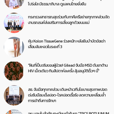
โปร่งใส มีธรรมาภิบาล ดูแลคนไทยยั่งยืน
กระทรวงสาธารณสุขร่วมกับภาคีเครือข่ายทุกภาคส่วนจัด
งานรณรงค์ส่งเสริมการเลี้ยงลูกด้วยนมแม่
หุ้น Kolon TissueGene ร่วงหนัก หลังยีนบำบัดข้อเข่า
เสื่อมล้มเหลวในระยะที่ 3
"ฝันที่เป็นจริงของผู้ป่วย! Gilead จับมือ MSD ดันยาต้าน
HIV เม็ดเดียว กินสัปดาห์ละครั้ง ลุ้นอนุมัติเร็วๆ นี้"
สธ. จับมือทุกภาคส่วน เดินหน้าเวทีนโยบายสุขภาพปอด
เร่งรับมือมะเร็งปอด-โรคปอดเรื้อรัง ลดความเหลื่อมล้ำ
การเข้าถึงการรักษา
อย. มอบใบสำคัญทะเบียนตำรับยา “TRCS BOTULINUM