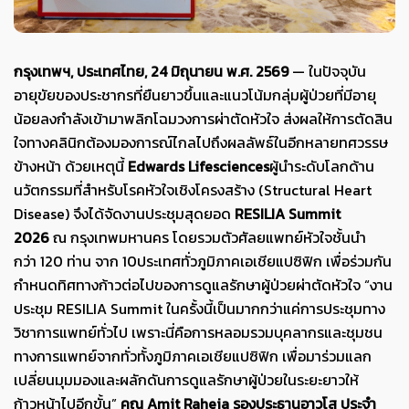
กรุงเทพฯ
,
ประเทศไทย
, 24
มิถุนายน พ
.
ศ
. 2569
— ในปัจจุบัน
อายุขัยของประชากรที่ยืนยาวขึ้นและแนวโน้มกลุ่มผู้ป่วยที่มีอายุ
น้อยลงกำลังเข้ามาพลิกโฉมวงการผ่าตัดหัวใจ ส่งผลให้การตัดสิน
ใจทางคลินิกต้องมองการณ์ไกลไปถึงผลลัพธ์ในอีกหลายทศวรรษ
ข้างหน้า ด้วยเหตุนี้
Edwards Lifesciences
ผู้นำระดับโลกด้าน
นวัตกรรมที่สำหรับโรคหัวใจเชิงโครงสร้าง (Structural Heart
Disease) จึงได้จัดงานประชุมสุดยอด
RESILIA Summit
2026
ณ กรุงเทพมหานคร โดยรวมตัวศัลยแพทย์หัวใจชั้นนำ
กว่า 120 ท่าน จาก 10ประเทศทั่วภูมิภาคเอเชียแปซิฟิก เพื่อร่วมกัน
กำหนดทิศทางก้าวต่อไปของการดูแลรักษาผู้ป่วยผ่าตัดหัวใจ “งาน
ประชุม RESILIA Summit ในครั้งนี้เป็นมากกว่าแค่การประชุมทาง
วิชาการแพทย์ทั่วไป เพราะนี่คือการหลอมรวมบุคลากรและชุมชน
ทางการแพทย์จากทั่วทั้งภูมิภาคเอเชียแปซิฟิก เพื่อมาร่วมแลก
เปลี่ยนมุมมองและผลักดันการดูแลรักษาผู้ป่วยในระยะยาวให้
ก้าวหน้าไปอีกขั้น”
คุณ
Amit Raheja
รองประธานอาวุโส ประจำ