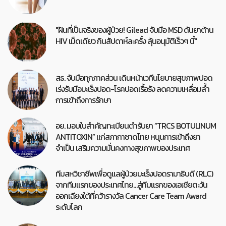
"ฝันที่เป็นจริงของผู้ป่วย! Gilead จับมือ MSD ดันยาต้าน
HIV เม็ดเดียว กินสัปดาห์ละครั้ง ลุ้นอนุมัติเร็วๆ นี้"
สธ. จับมือทุกภาคส่วน เดินหน้าเวทีนโยบายสุขภาพปอด
เร่งรับมือมะเร็งปอด-โรคปอดเรื้อรัง ลดความเหลื่อมล้ำ
การเข้าถึงการรักษา
อย. มอบใบสำคัญทะเบียนตำรับยา “TRCS BOTULINUM
ANTITOXIN” แก่สภากาชาดไทย หนุนการเข้าถึงยา
จำเป็น เสริมความมั่นคงทางสุขภาพของประเทศ
ทีมสหวิชาชีพเพื่อดูแลผู้ป่วยมะเร็งปอดรามาธิบดี (RLC)
จากทีมแรกของประเทศไทย…สู่ทีมแรกของเอเชียตะวัน
ออกเฉียงใต้ที่คว้ารางวัล Cancer Care Team Award
ระดับโลก