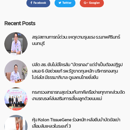
Facebook
Twitter
Google+
Recent Posts
สรุปสถานการณ์ด่วน: เหตุความรุนแรง ร.ร.เทพศิรินทร์
นนทบุรี
ปลัด สธ. ยันไม่มีใครล้ม "บัตรทอง" แต่จำเป็นต้องปฏิรูป
เสนอ 6 ข้อช่วยแก้ รพ.รัฐขาดทุนหนัก บริหารกองทุน
โปร่งใส มีธรรมาภิบาล ดูแลคนไทยยั่งยืน
กระทรวงสาธารณสุขร่วมกับภาคีเครือข่ายทุกภาคส่วนจัด
งานรณรงค์ส่งเสริมการเลี้ยงลูกด้วยนมแม่
หุ้น Kolon TissueGene ร่วงหนัก หลังยีนบำบัดข้อเข่า
เสื่อมล้มเหลวในระยะที่ 3