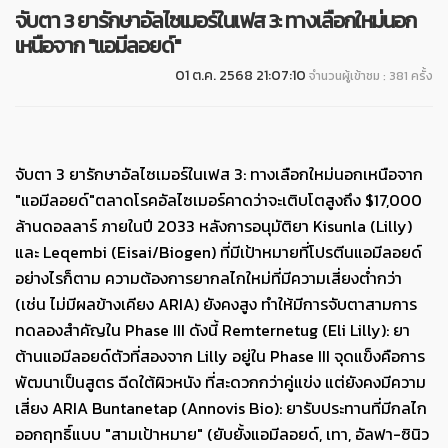
จับตา 3 ยารักษาอัลไซเมอร์ในเฟส 3: ทางเลือกใหม่นอก
เหนือจาก "แอมีลอยด์"
01 ต.ค. 2568 21:07:10
จำนวนผู้เข้าชม : 381 ครั้ง
จับตา 3 ยารักษาอัลไซเมอร์ในเฟส 3: ทางเลือกใหม่นอกเหนือจาก
"แอมีลอยด์"ตลาดโรคอัลไซเมอร์คาดว่าจะเติบโตสูงถึง $17,000
ล้านดอลลาร์ ภายในปี 2033 หลังการอนุมัติยา Kisunla (Lilly)
และ Leqembi (Eisai/Biogen) ที่มีเป้าหมายที่โปรตีนแอมีลอยด์
อย่างไรก็ตาม ความต้องการยากลไกใหม่ที่มีความเสี่ยงต่ำกว่า
(เช่น ไม่มีผลข้างเคียง ARIA) ยังคงสูง ทำให้มีการจับตาสามการ
ทดลองสำคัญใน Phase III ดังนี้ Remternetug (Eli Lilly): ยา
ต้านแอมีลอยด์ตัวที่สองจาก Lilly อยู่ใน Phase III จุดแข็งคือการ
พัฒนาเป็นสูตร ฉีดใต้ผิวหนัง ที่สะดวกกว่าคู่แข่ง แต่ยังคงมีความ
เสี่ยง ARIA Buntanetap (Annovis Bio): ยารับประทานที่มีกลไก
ออกฤทธิ์แบบ "สามเป้าหมาย" (ยับยั้งแอมีลอยด์, เทา, อัลฟา-ซินิว