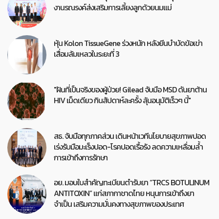
งานรณรงค์ส่งเสริมการเลี้ยงลูกด้วยนมแม่
หุ้น Kolon TissueGene ร่วงหนัก หลังยีนบำบัดข้อเข่า
เสื่อมล้มเหลวในระยะที่ 3
"ฝันที่เป็นจริงของผู้ป่วย! Gilead จับมือ MSD ดันยาต้าน
HIV เม็ดเดียว กินสัปดาห์ละครั้ง ลุ้นอนุมัติเร็วๆ นี้"
สธ. จับมือทุกภาคส่วน เดินหน้าเวทีนโยบายสุขภาพปอด
เร่งรับมือมะเร็งปอด-โรคปอดเรื้อรัง ลดความเหลื่อมล้ำ
การเข้าถึงการรักษา
อย. มอบใบสำคัญทะเบียนตำรับยา “TRCS BOTULINUM
ANTITOXIN” แก่สภากาชาดไทย หนุนการเข้าถึงยา
จำเป็น เสริมความมั่นคงทางสุขภาพของประเทศ