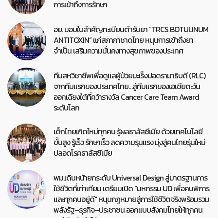
การเข้าถึงการรักษา
อย. มอบใบสำคัญทะเบียนตำรับยา “TRCS BOTULINUM
ANTITOXIN” แก่สภากาชาดไทย หนุนการเข้าถึงยา
จำเป็น เสริมความมั่นคงทางสุขภาพของประเทศ
ทีมสหวิชาชีพเพื่อดูแลผู้ป่วยมะเร็งปอดรามาธิบดี (RLC)
จากทีมแรกของประเทศไทย…สู่ทีมแรกของเอเชียตะวัน
ออกเฉียงใต้ที่คว้ารางวัล Cancer Care Team Award
ระดับโลก
เด็กไทยเกิดใหม่ทุกคน รู้ผลธาลัสซีเมีย ด้วยเทคโนโลยี
ขั้นสูง รู้เร็ว รักษาเร็ว ลดความรุนแรง มุ่งสู่คนไทยรุ่นใหม่
ปลอดโรคธาลัสซีเมีย
พม.เดินหน้ายกระดับ Universal Design สู่มาตรฐานการ
ใช้ชีวิตที่เท่าเทียม เตรียมเปิด "มหกรรม UD เพื่อคนพิการ
และทุกคนอยู่ดี" หนุนกฎหมายสู่การใช้ชีวิตจริงพร้อมรวม
พลังรัฐ–ธุรกิจ–ประชาชน ออกแบบสังคมไทยให้ทุกคน