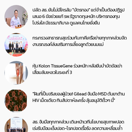
ปลัด สธ. ยันไม่มีใครล้ม "บัตรทอง" แต่จำเป็นต้องปฏิรูป
เสนอ 6 ข้อช่วยแก้ รพ.รัฐขาดทุนหนัก บริหารกองทุน
โปร่งใส มีธรรมาภิบาล ดูแลคนไทยยั่งยืน
กระทรวงสาธารณสุขร่วมกับภาคีเครือข่ายทุกภาคส่วนจัด
งานรณรงค์ส่งเสริมการเลี้ยงลูกด้วยนมแม่
หุ้น Kolon TissueGene ร่วงหนัก หลังยีนบำบัดข้อเข่า
เสื่อมล้มเหลวในระยะที่ 3
"ฝันที่เป็นจริงของผู้ป่วย! Gilead จับมือ MSD ดันยาต้าน
HIV เม็ดเดียว กินสัปดาห์ละครั้ง ลุ้นอนุมัติเร็วๆ นี้"
สธ. จับมือทุกภาคส่วน เดินหน้าเวทีนโยบายสุขภาพปอด
เร่งรับมือมะเร็งปอด-โรคปอดเรื้อรัง ลดความเหลื่อมล้ำ