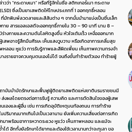
่า “กระดาษเมา” หรือที่รู้จักในชื่อ สติกเกอร์เมา กระดาษ
SD) ซึ่งเป็นยาเสพติดให้โทษประเภทที่ 1 ออกฤทธิ์หลอน
มักพิมพ์ลวดลายและสีสันต่าง ๆ จากนั้นนำมาแบ่งเป็นชิ้นเล็ก
ู่ร่างกาย สารแอลเอสดีจะออกฤทธิ์ภายใน 30 – 90 นาที นาน 8 –
มิร่างกายและความดันโลหิตสูงขึ้น หัวใจเต้นเร็ว เหงื่อออกมาก
ู้เสพอาจรู้สึกมึนศีรษะ เห็นแสงวูบวาบ หรือเกิดอาการเคลิ้มสุข
าพหลอน หูแว่ว การรับรู้ภาพและสีผิดเพี้ยน เห็นภาพความทรงจำ
างรายอาจควบคุมตนเองไม่ได้ จนถึงขั้นทำร้ายตัวเอง ทำร้ายผู้
าบันบำบัดรักษาและฟื้นฟูผู้ติดยาเสพติดแห่งชาติบรมราชชนนี
) ส่งผลโดยตรงต่อการรับรู้ ความคิด และการตัดสินใจของผู้เสพ
เองและผู้อื่น เช่น การเกิดอุบัติเหตุบนท้องถนน การทำร้าย
ในปริมาณมากเกินไปเป็นเวลานาน ยังเพิ่มความเสี่ยงต่อการเกิด
ึ่งมักมาพร้อมอาการหวาดระแวง หูแว่ว เห็นภาพหลอน และแม้จะ
ได้ อีกทั้งยังรักษาได้ยากและต้องใช้เวลานานกว่าจะทุเลา ขอ