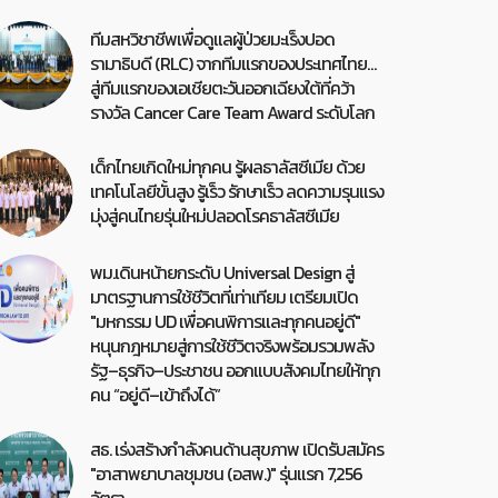
ทีมสหวิชาชีพเพื่อดูแลผู้ป่วยมะเร็งปอด
รามาธิบดี (RLC) จากทีมแรกของประเทศไทย…
สู่ทีมแรกของเอเชียตะวันออกเฉียงใต้ที่คว้า
รางวัล Cancer Care Team Award ระดับโลก
เด็กไทยเกิดใหม่ทุกคน รู้ผลธาลัสซีเมีย ด้วย
เทคโนโลยีขั้นสูง รู้เร็ว รักษาเร็ว ลดความรุนแรง
มุ่งสู่คนไทยรุ่นใหม่ปลอดโรคธาลัสซีเมีย
พม.เดินหน้ายกระดับ Universal Design สู่
มาตรฐานการใช้ชีวิตที่เท่าเทียม เตรียมเปิด
"มหกรรม UD เพื่อคนพิการและทุกคนอยู่ดี"
หนุนกฎหมายสู่การใช้ชีวิตจริงพร้อมรวมพลัง
รัฐ–ธุรกิจ–ประชาชน ออกแบบสังคมไทยให้ทุก
คน “อยู่ดี–เข้าถึงได้”
สธ. เร่งสร้างกำลังคนด้านสุขภาพ เปิดรับสมัคร
"อาสาพยาบาลชุมชน (อสพ.)" รุ่นแรก 7,256