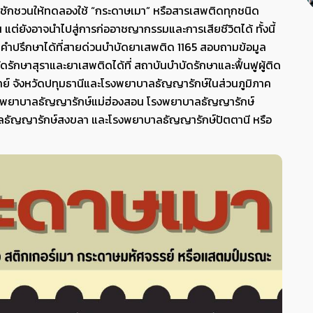
ื่อคำชักชวนให้ทดลองใช้ “กระดาษเมา” หรือสารเสพติดทุกชนิด
น แต่ยังอาจนำไปสู่การก่ออาชญากรรมและการเสียชีวิตได้ ทั้งนี้
ำปรึกษาได้ที่สายด่วนบำบัดยาเสพติด 1165 สอบถามข้อมูล
ัดรักษาสุราและยาเสพติดได้ที่ สถาบันบำบัดรักษาและฟื้นฟูผู้ติด
์ จังหวัดปทุมธานีและโรงพยาบาลธัญญารักษ์ในส่วนภูมิภาค
 โรงพยาบาลธัญญารักษ์แม่ฮ่องสอน โรงพยาบาลธัญญารักษ์
ลธัญญารักษ์สงขลา และโรงพยาบาลธัญญารักษ์ปัตตานี หรือ