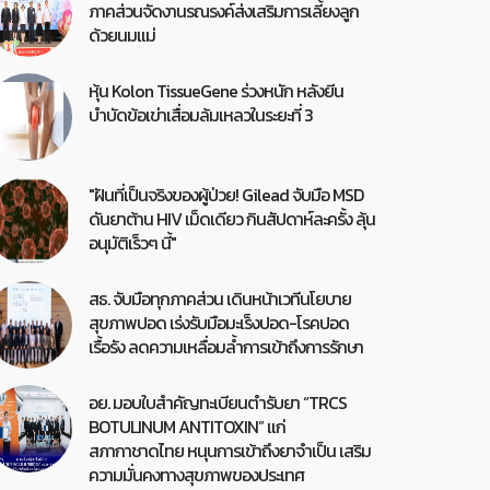
ภาคส่วนจัดงานรณรงค์ส่งเสริมการเลี้ยงลูก
ด้วยนมแม่
หุ้น Kolon TissueGene ร่วงหนัก หลังยีน
บำบัดข้อเข่าเสื่อมล้มเหลวในระยะที่ 3
"ฝันที่เป็นจริงของผู้ป่วย! Gilead จับมือ MSD
ดันยาต้าน HIV เม็ดเดียว กินสัปดาห์ละครั้ง ลุ้น
อนุมัติเร็วๆ นี้"
สธ. จับมือทุกภาคส่วน เดินหน้าเวทีนโยบาย
สุขภาพปอด เร่งรับมือมะเร็งปอด-โรคปอด
เรื้อรัง ลดความเหลื่อมล้ำการเข้าถึงการรักษา
อย. มอบใบสำคัญทะเบียนตำรับยา “TRCS
BOTULINUM ANTITOXIN” แก่
สภากาชาดไทย หนุนการเข้าถึงยาจำเป็น เสริม
ความมั่นคงทางสุขภาพของประเทศ