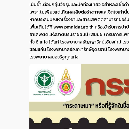
เน้นย้ำเตือนกลุ่มวัยรุ่นและนักท่องเที่ยว อย่าหลงเช
เพราะไม่เพียงแต่เกิดผลเสียต่อร่างกายและจิตใจเท่านั้
หากประสบปัญหาเรื่องยาและสารเสพติดสามารถขอรับค
เพิ่มเติมได้ที่ www.pmnidat.go.th หรือเข้ารับการบำบ
ยาเสพติดแห่งชาติบรมราชชนนี (สบยช.) กรมการแพทย
ทั้ง 6 แห่ง ได้แก่ โรงพยาบาลธัญญารักษ์เชียงใหม่
ขอนแก่น โรงพยาบาลธัญญารักษ์อุดรธานี โรงพยาบา
โรงพยาบาลของรัฐทุกแห่ง