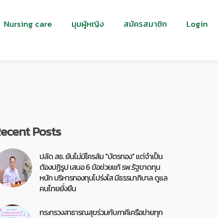
Nursing care
มุมผู้หญิง
สมัครสมาชิก
Login
ecent Posts
ปลัด สธ. ยันไม่มีใครล้ม "บัตรทอง" แต่จำเป็น
ต้องปฏิรูป เสนอ 6 ข้อช่วยแก้ รพ.รัฐขาดทุน
หนัก บริหารกองทุนโปร่งใส มีธรรมาภิบาล ดูแล
คนไทยยั่งยืน
กระทรวงสาธารณสุขร่วมกับภาคีเครือข่ายทุก