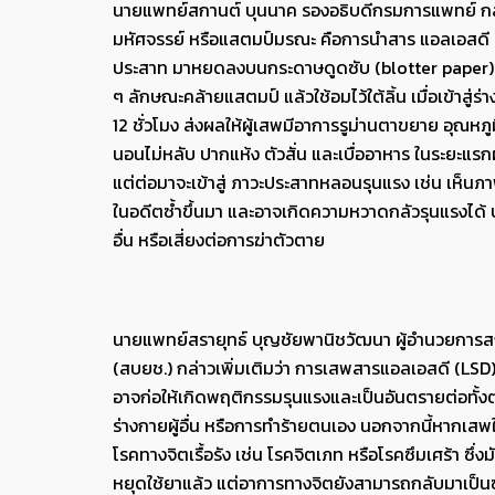
นายแพทย์สกานต์ บุนนาค รองอธิบดีกรมการแพทย์ กล่าวว
มหัศจรรย์ หรือแสตมป์มรณะ คือการนำสาร แอลเอสดี (L
ประสาท มาหยดลงบนกระดาษดูดซับ (blotter paper) ที่
ๆ ลักษณะคล้ายแสตมป์ แล้วใช้อมไว้ใต้ลิ้น เมื่อเข้าส
12 ชั่วโมง ส่งผลให้ผู้เสพมีอาการรูม่านตาขยาย อุณหภู
นอนไม่หลับ ปากแห้ง ตัวสั่น และเบื่ออาหาร ในระยะแรกผ
แต่ต่อมาจะเข้าสู่ ภาวะประสาทหลอนรุนแรง เช่น เห็นภ
ในอดีตซ้ำขึ้นมา และอาจเกิดความหวาดกลัวรุนแรงได้ บ
อื่น หรือเสี่ยงต่อการฆ่าตัวตาย
นายแพทย์สรายุทธ์ บุญชัยพานิชวัฒนา ผู้อำนวยการสถ
(สบยช.) กล่าวเพิ่มเติมว่า การเสพสารแอลเอสดี (LSD
อาจก่อให้เกิดพฤติกรรมรุนแรงและเป็นอันตรายต่อทั้งตน
ร่างกายผู้อื่น หรือการทำร้ายตนเอง นอกจากนี้หากเสพ
โรคทางจิตเรื้อรัง เช่น โรคจิตเภท หรือโรคซึมเศร้า ซ
หยุดใช้ยาแล้ว แต่อาการทางจิตยังสามารถกลับมาเป็นซ้ำ