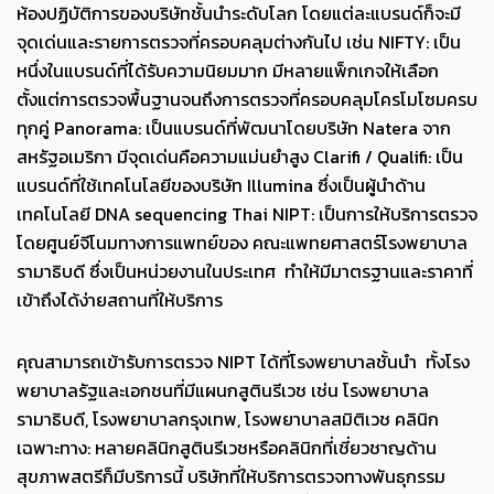
ห้องปฏิบัติการของบริษัทชั้นนำระดับโลก โดยแต่ละแบรนด์ก็จะมี
จุดเด่นและรายการตรวจที่ครอบคลุมต่างกันไป เช่น NIFTY: เป็น
หนึ่งในแบรนด์ที่ได้รับความนิยมมาก มีหลายแพ็กเกจให้เลือก
ตั้งแต่การตรวจพื้นฐานจนถึงการตรวจที่ครอบคลุมโครโมโซมครบ
ทุกคู่ Panorama: เป็นแบรนด์ที่พัฒนาโดยบริษัท Natera จาก
สหรัฐอเมริกา มีจุดเด่นคือความแม่นยำสูง Clarifi / Qualifi: เป็น
แบรนด์ที่ใช้เทคโนโลยีของบริษัท Illumina ซึ่งเป็นผู้นำด้าน
เทคโนโลยี DNA sequencing Thai NIPT: เป็นการให้บริการตรวจ
โดยศูนย์จีโนมทางการแพทย์ของ คณะแพทยศาสตร์โรงพยาบาล
รามาธิบดี ซึ่งเป็นหน่วยงานในประเทศ ทำให้มีมาตรฐานและราคาที่
เข้าถึงได้ง่ายสถานที่ให้บริการ
คุณสามารถเข้ารับการตรวจ NIPT ได้ที่โรงพยาบาลชั้นนำ ทั้งโรง
พยาบาลรัฐและเอกชนที่มีแผนกสูตินรีเวช เช่น โรงพยาบาล
รามาธิบดี, โรงพยาบาลกรุงเทพ, โรงพยาบาลสมิติเวช คลินิก
เฉพาะทาง: หลายคลินิกสูตินรีเวชหรือคลินิกที่เชี่ยวชาญด้าน
สุขภาพสตรีก็มีบริการนี้ บริษัทที่ให้บริการตรวจทางพันธุกรรม