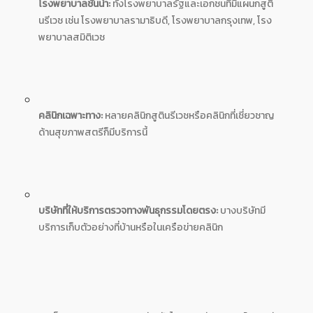
โรงพยาบาลชั้นนำ:
ทั้งโรงพยาบาลรัฐและเอกชนที่มีแผนกสูติ
นรีเวช เช่น โรงพยาบาลรามาธิบดี, โรงพยาบาลกรุงเทพ, โรง
พยาบาลสมิติเวช
คลินิกเฉพาะทาง:
หลายคลินิกสูตินรีเวชหรือคลินิกที่เชี่ยวชาญ
ด้านสุขภาพสตรีก็มีบริการนี้
บริษัทที่ให้บริการตรวจทางพันธุกรรมโดยตรง:
บางบริษัทมี
บริการเก็บตัวอย่างที่บ้านหรือในเครือข่ายคลินิก