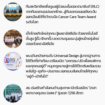
ทีมสหวิชาชีพเพื่อดูแลผู้ป่วยมะเร็งปอดรามาธิบดี (RLC)
จากทีมแรกของประเทศไทย…สู่ทีมแรกของเอเชียตะวัน
ออกเฉียงใต้ที่คว้ารางวัล Cancer Care Team Award
ระดับโลก
เด็กไทยเกิดใหม่ทุกคน รู้ผลธาลัสซีเมีย ด้วยเทคโนโลยี
ขั้นสูง รู้เร็ว รักษาเร็ว ลดความรุนแรง มุ่งสู่คนไทยรุ่นใหม่
ปลอดโรคธาลัสซีเมีย
พม.เดินหน้ายกระดับ Universal Design สู่มาตรฐานการ
ใช้ชีวิตที่เท่าเทียม เตรียมเปิด "มหกรรม UD เพื่อคนพิการ
และทุกคนอยู่ดี" หนุนกฎหมายสู่การใช้ชีวิตจริงพร้อมรวม
พลังรัฐ–ธุรกิจ–ประชาชน ออกแบบสังคมไทยให้ทุกคน
“อยู่ดี–เข้าถึงได้”
สธ. เร่งสร้างกำลังคนด้านสุขภาพ เปิดรับสมัคร "อาสา
พยาบาลชุมชน (อสพ.)" รุ่นแรก 7,256 อัตรา