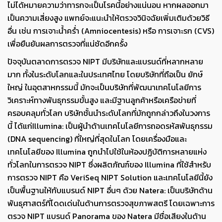
ไม่ได้หมายความว่าทารกจะเป็นโรคนี้อย่างแน่นอน หากผลออกมา
เป็นความเสี่ยงสูง แพทย์จะแนะนำให้ตรวจวินิจฉัยเพิ่มเติมด้วยวิธี
อื่น เช่น การเจาะน้ำคร่ำ (Amniocentesis) หรือ การเจาะรก (CVS)
เพื่อยืนยันผลการตรวจที่แน่ชัดอีกครั้ง
ปัจจุบันตลาดการตรวจ NIPT มีบริษัทและแบรนด์ที่หลากหลาย
มาก ทั้งในระดับโลกและในประเทศไทย โดยบริษัทที่ถือเป็น ยักษ์
ใหญ่ ในอุตสาหกรรมนี้ มักจะเป็นบริษัทที่พัฒนาเทคโนโลยีการ
วิเคราะห์ทางพันธุกรรมขั้นสูง และมีฐานลูกค้าหรือเครือข่ายที่
ครอบคลุมทั่วโลก บริษัทชั้นนำระดับโลกที่มักถูกกล่าวถึงในวงการ
นี้ ได้แก่Illumina: เป็นผู้นำด้านเทคโนโลยีการถอดรหัสพันธุกรรม
(DNA sequencing) ที่ใหญ่ที่สุดในโลก โดยเครื่องมือและ
เทคโนโลยีของ Illumina ถูกนำไปใช้ในห้องปฏิบัติการหลายแห่ง
ทั่วโลกในการตรวจ NIPT ซึ่งผลิตภัณฑ์ของ Illumina ที่ใช้สำหรับ
การตรวจ NIPT คือ VeriSeq NIPT Solution และเทคโนโลยีนี้ยัง
เป็นพื้นฐานให้กับแบรนด์ NIPT อื่นๆ ด้วย Natera: เป็นบริษัทด้าน
พันธุศาสตร์ที่โดดเด่นในด้านการตรวจสุขภาพสตรี โดยเฉพาะการ
ตรวจ NIPT แบรนด์ Panorama ของ Natera มีชื่อเสียงในด้าน