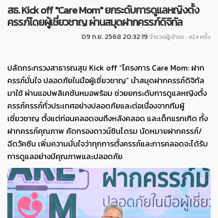
สธ. Kick off "Care Mom" ยกระดับการดูแลหญิงตั้ง
ครรภ์โดยผู้เชี่ยวชาญ ผ่านสมุดฝากครรภ์ดิจิทัล
09 ก.ย. 2568 20:32:19
จำนวนผู้เข้าชม : 424 ครั้ง
ปลัดกระทรวงสาธารณสุข Kick off “โครงการ Care Mom: ฝาก
ครรภ์มั่นใจ ปลอดภัยในมือผู้เชี่ยวชาญ” นำสมุดฝากครรภ์ดิจิทัล
มาใช้ ผ่านแอปพลิเคชันหมอพร้อม ช่วยยกระดับการดูแลหญิงตั้ง
ครรภ์ครรภ์ทั่วประเทศอย่างปลอดภัยและต่อเนื่องจากทีมผู้
เชี่ยวชาญ ตั้งแต่ก่อนคลอดจนถึงหลังคลอด และเด็กแรกเกิด ทั้ง
ฝากครรภ์คุณภาพ คัดกรองดาวน์ซินโดรม นัดหมายฝากครรภ์/
ฉีดวัคซีน เพิ่มความมั่นใจว่าทุกการตั้งครรภ์และการคลอดจะได้รับ
การดูแลอย่างมีคุณภาพและปลอดภัย