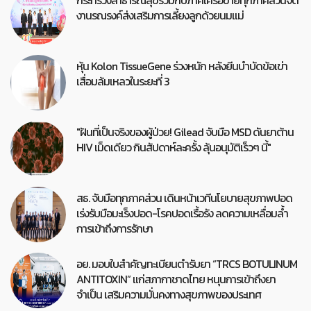
งานรณรงค์ส่งเสริมการเลี้ยงลูกด้วยนมแม่
หุ้น Kolon TissueGene ร่วงหนัก หลังยีนบำบัดข้อเข่า
เสื่อมล้มเหลวในระยะที่ 3
"ฝันที่เป็นจริงของผู้ป่วย! Gilead จับมือ MSD ดันยาต้าน
HIV เม็ดเดียว กินสัปดาห์ละครั้ง ลุ้นอนุมัติเร็วๆ นี้"
สธ. จับมือทุกภาคส่วน เดินหน้าเวทีนโยบายสุขภาพปอด
เร่งรับมือมะเร็งปอด-โรคปอดเรื้อรัง ลดความเหลื่อมล้ำ
การเข้าถึงการรักษา
อย. มอบใบสำคัญทะเบียนตำรับยา “TRCS BOTULINUM
ANTITOXIN” แก่สภากาชาดไทย หนุนการเข้าถึงยา
จำเป็น เสริมความมั่นคงทางสุขภาพของประเทศ