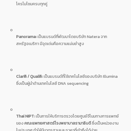
โครโมโซมครบทุกคู่
Panorama:
เป็นแบรนด์ที่พัฒนาโดยบริษัท Natera จาก
สหรัฐอเมริกา มีจุดเด่นคือความแม่นยำสูง
Clarifi / Qualifi:
เป็นแบรนด์ที่ใช้เทคโนโลยีของบริษัท Illumina
ซึ่งเป็นผู้นำด้านเทคโนโลยี DNA sequencing
Thai NIPT:
เป็นการให้บริการตรวจโดยศูนย์จีโนมทางการแพทย์
ของ
คณะแพทยศาสตร์โรงพยาบาลรามาธิบดี
ซึ่งเป็นหน่วยงาน
ในประเทศ ทำให้มีมาตรฐานและราคาที่เข้าถึงได้ง่าย