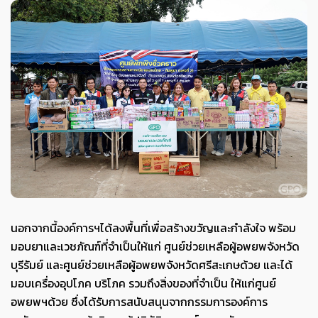
นอกจากนี้
องค์การฯ
ได้
ลงพื้นที่
เพื่อ
สร้างขวัญและกำลังใจ
พร้อม
มอบยาและเวช
ภัณฑ์ที่จำเป็น
ให้แ
ก่
ศูนย์ช่วยเหลือผู้อพยพจังหวัด
บุรีรัมย์
และ
ศูนย์ช่วยเหลือผู้อพยพจังหวัด
ศรีสะเกษ
ด้วย
และ
ได้
มอบ
เครื่องอุปโภค บริโภค
รวมถึง
สิ่งของที่จำเป็น
ให้แก่ศูนย์
อพยพ
ฯ
ด้วย
ซึ่งได้รับการสนับสนุนจา
ก
กรรมการองค์การ