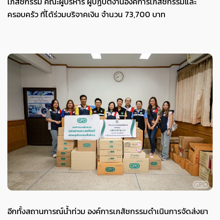
เภสัชกรรม
คณะ
ผู้
บริหาร ผู้ปฏิบัติงานองค์การเภสัชกรรมและ
ครอบครัว
ที่
ได้ร่วมบริจาคเงิน
จำนวน
73,700
บาท
อีกทั้งสถานการณ์น้ำท่วม
องค์การเภสัชกรรม
ดำเนินการ
จัดส่ง
ยา