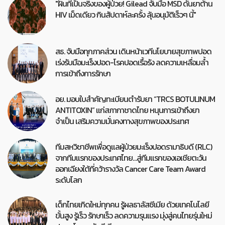
"ฝันที่เป็นจริงของผู้ป่วย! Gilead จับมือ MSD ดันยาต้าน
HIV เม็ดเดียว กินสัปดาห์ละครั้ง ลุ้นอนุมัติเร็วๆ นี้"
สธ. จับมือทุกภาคส่วน เดินหน้าเวทีนโยบายสุขภาพปอด
เร่งรับมือมะเร็งปอด-โรคปอดเรื้อรัง ลดความเหลื่อมล้ำ
การเข้าถึงการรักษา
อย. มอบใบสำคัญทะเบียนตำรับยา “TRCS BOTULINUM
ANTITOXIN” แก่สภากาชาดไทย หนุนการเข้าถึงยา
จำเป็น เสริมความมั่นคงทางสุขภาพของประเทศ
ทีมสหวิชาชีพเพื่อดูแลผู้ป่วยมะเร็งปอดรามาธิบดี (RLC)
จากทีมแรกของประเทศไทย…สู่ทีมแรกของเอเชียตะวัน
ออกเฉียงใต้ที่คว้ารางวัล Cancer Care Team Award
ระดับโลก
เด็กไทยเกิดใหม่ทุกคน รู้ผลธาลัสซีเมีย ด้วยเทคโนโลยี
ขั้นสูง รู้เร็ว รักษาเร็ว ลดความรุนแรง มุ่งสู่คนไทยรุ่นใหม่