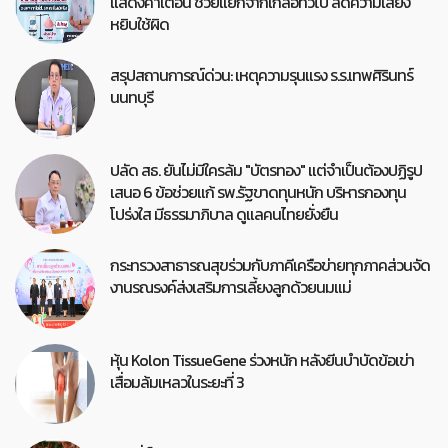
แสดงคำเตือน ช่วยแยกจากเกลือทั่วไป ลดความเสี่ยง
หยิบใช้ผิด
สรุปสถานการณ์ด่วน: เหตุความรุนแรง ร.ร.เทพศิรินทร์
นนทบุรี
ปลัด สธ. ยันไม่มีใครล้ม "บัตรทอง" แต่จำเป็นต้องปฏิรูป
เสนอ 6 ข้อช่วยแก้ รพ.รัฐขาดทุนหนัก บริหารกองทุน
โปร่งใส มีธรรมาภิบาล ดูแลคนไทยยั่งยืน
กระทรวงสาธารณสุขร่วมกับภาคีเครือข่ายทุกภาคส่วนจัด
งานรณรงค์ส่งเสริมการเลี้ยงลูกด้วยนมแม่
หุ้น Kolon TissueGene ร่วงหนัก หลังยีนบำบัดข้อเข่า
เสื่อมล้มเหลวในระยะที่ 3