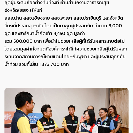
ชุดผู้ประสบภัย
อย่างทันท่ว
งที
ผ่านสำนักงานสาธารณสุข
จังหวัด(สสจ.)
ให้แก่
สสจ.
น่าน
สสจ.เชียงรา
ย
สสจ.
พะเยา
สสจ.
ปราจีนบุรี
และจังหวัด
อื่นๆที่ประสบอุทกภัย
โดย
เป็น
ยาชุดผู้ประสบภัย
จำนวน
8
,000
ชุด
และ
ยา
รักษาน
้ำกัดเท้า 4,450 ชุด มูลค่า
รวม
5
00,000
บาท
เพื่อนำไป
ช่วยเหลือผู้
ที่
ได้รับผลกระทบ
ต่อไป
โดยรวมมูลค่า
ทั้งหมดที่องค์การฯได้ให้ความ
ช่วยเหลือผู้ได้รับผลก
ระทบจากสถานการณ์ชาย
แดนไทย
–
กัมพูชา
และผู้ประสบอุทกภัย
น้ำท่วม รวม
ทั้งสิ้น
1,
3
73
,
7
00
บาท