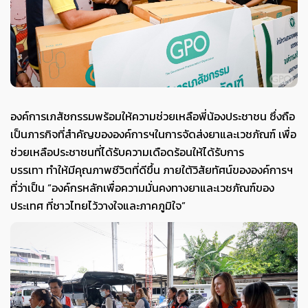
องค์การเภสัชกรร
มพร้อม
ให้ความ
ช่วยเหลือพี่น้องประชาชน
ซึ่ง
ถือ
เป็นภารกิจที่สำคัญขององค์การ
ฯ
ในการจัดส่งยาและเวชภัณฑ์ เพื่อ
ช่วยเหลือประชาชนที่ได้รับความเดือดร้อนให้ได้รับการ
บรรเทา
ทำให้
มีคุณภาพชีว
ิตที่ดีขึ้น
ภายใต้
วิสัยทัศน์ขององค์การฯ
ที่ว่าเป็น
“
องค์กรหลักเพื่อความมั่นคงทางยาและเวชภัณฑ์ของ
ประเทศ ที่ชาวไทยไว้วางใจและภาคภูมิใจ
”