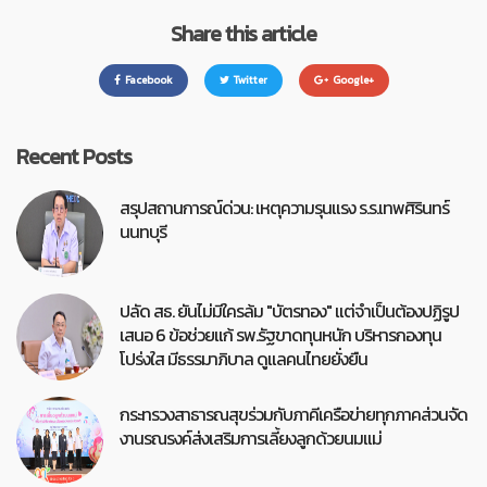
Share this article
Facebook
Twitter
Google+
Recent Posts
สรุปสถานการณ์ด่วน: เหตุความรุนแรง ร.ร.เทพศิรินทร์
นนทบุรี
ปลัด สธ. ยันไม่มีใครล้ม "บัตรทอง" แต่จำเป็นต้องปฏิรูป
เสนอ 6 ข้อช่วยแก้ รพ.รัฐขาดทุนหนัก บริหารกองทุน
โปร่งใส มีธรรมาภิบาล ดูแลคนไทยยั่งยืน
กระทรวงสาธารณสุขร่วมกับภาคีเครือข่ายทุกภาคส่วนจัด
งานรณรงค์ส่งเสริมการเลี้ยงลูกด้วยนมแม่