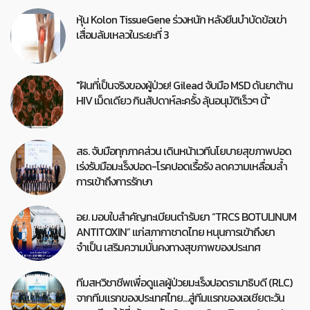
หุ้น Kolon TissueGene ร่วงหนัก หลังยีนบำบัดข้อเข่า
เสื่อมล้มเหลวในระยะที่ 3
"ฝันที่เป็นจริงของผู้ป่วย! Gilead จับมือ MSD ดันยาต้าน
HIV เม็ดเดียว กินสัปดาห์ละครั้ง ลุ้นอนุมัติเร็วๆ นี้"
สธ. จับมือทุกภาคส่วน เดินหน้าเวทีนโยบายสุขภาพปอด
เร่งรับมือมะเร็งปอด-โรคปอดเรื้อรัง ลดความเหลื่อมล้ำ
การเข้าถึงการรักษา
อย. มอบใบสำคัญทะเบียนตำรับยา “TRCS BOTULINUM
ANTITOXIN” แก่สภากาชาดไทย หนุนการเข้าถึงยา
จำเป็น เสริมความมั่นคงทางสุขภาพของประเทศ
ทีมสหวิชาชีพเพื่อดูแลผู้ป่วยมะเร็งปอดรามาธิบดี (RLC)
จากทีมแรกของประเทศไทย…สู่ทีมแรกของเอเชียตะวัน