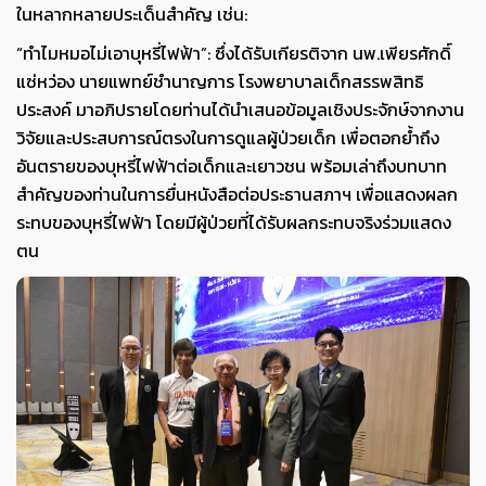
ในหลากหลายประเด็นสำคัญ เช่น:
“ทำไมหมอไม่เอาบุหรี่ไฟฟ้า”: ซึ่งได้รับเกียรติจาก นพ.เพียรศักดิ์
แซ่หว่อง นายแพทย์ชำนาญการ โรงพยาบาลเด็กสรรพสิทธิ
ประสงค์ มาอภิปรายโดยท่านได้นำเสนอข้อมูลเชิงประจักษ์จากงาน
วิจัยและประสบการณ์ตรงในการดูแลผู้ป่วยเด็ก เพื่อตอกย้ำถึง
อันตรายของบุหรี่ไฟฟ้าต่อเด็กและเยาวชน พร้อมเล่าถึงบทบาท
สำคัญของท่านในการยื่นหนังสือต่อประธานสภาฯ เพื่อแสดงผลก
ระทบของบุหรี่ไฟฟ้า โดยมีผู้ป่วยที่ได้รับผลกระทบจริงร่วมแสดง
ตน