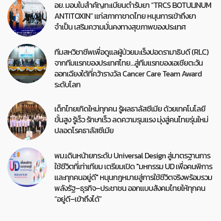
อย. มอบใบสำคัญทะเบียนตำรับยา “TRCS BOTULINUM
ANTITOXIN” แก่สภากาชาดไทย หนุนการเข้าถึงยา
จำเป็น เสริมความมั่นคงทางสุขภาพของประเทศ
ทีมสหวิชาชีพเพื่อดูแลผู้ป่วยมะเร็งปอดรามาธิบดี (RLC)
จากทีมแรกของประเทศไทย…สู่ทีมแรกของเอเชียตะวัน
ออกเฉียงใต้ที่คว้ารางวัล Cancer Care Team Award
ระดับโลก
เด็กไทยเกิดใหม่ทุกคน รู้ผลธาลัสซีเมีย ด้วยเทคโนโลยี
ขั้นสูง รู้เร็ว รักษาเร็ว ลดความรุนแรง มุ่งสู่คนไทยรุ่นใหม่
ปลอดโรคธาลัสซีเมีย
พม.เดินหน้ายกระดับ Universal Design สู่มาตรฐานการ
ใช้ชีวิตที่เท่าเทียม เตรียมเปิด "มหกรรม UD เพื่อคนพิการ
และทุกคนอยู่ดี" หนุนกฎหมายสู่การใช้ชีวิตจริงพร้อมรวม
พลังรัฐ–ธุรกิจ–ประชาชน ออกแบบสังคมไทยให้ทุกคน
“อยู่ดี–เข้าถึงได้”