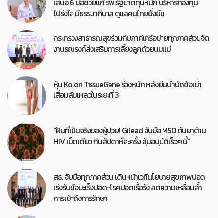
เสนอ 6 ข้อช่วยแก้ รพ.รัฐขาดทุนหนัก บริหารกองทุน
โปร่งใส มีธรรมาภิบาล ดูแลคนไทยยั่งยืน
กระทรวงสาธารณสุขร่วมกับภาคีเครือข่ายทุกภาคส่วนจัด
งานรณรงค์ส่งเสริมการเลี้ยงลูกด้วยนมแม่
หุ้น Kolon TissueGene ร่วงหนัก หลังยีนบำบัดข้อเข่า
เสื่อมล้มเหลวในระยะที่ 3
"ฝันที่เป็นจริงของผู้ป่วย! Gilead จับมือ MSD ดันยาต้าน
HIV เม็ดเดียว กินสัปดาห์ละครั้ง ลุ้นอนุมัติเร็วๆ นี้"
สธ. จับมือทุกภาคส่วน เดินหน้าเวทีนโยบายสุขภาพปอด
เร่งรับมือมะเร็งปอด-โรคปอดเรื้อรัง ลดความเหลื่อมล้ำ
การเข้าถึงการรักษา