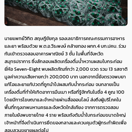
นายแพทย์วิทิต สฤษฎีชัยกุล รองเลขาธิการคณะกรรมการอาหาร
และยา พร้อมด้วย พ.ต.อ.วีระพงษ์ คล้ายทอง ผกก.4 บก.ปคบ. ร่วม
กันเข้าตรวจสอบอาคารพาณิชย์ 3 ชั้น ในพื้นที่จังหวัด
สมุทรปราการ ซึ่งลักลอบผลิตเครื่องดื่มน้ำหวานผสมใบกระท่อม
ยี่ห้อ Seven-Eight พบผลิตภัณฑ์กว่า 2,000 ขวด รวม 13 รสชาติ
มูลค่าความเสียหายกว่า 200,000 บาท นอกจากนี้ยังตรวจพบยา
แก้ไอและยาแก้ปวดที่ถูกนำไปผสมกับน้ำกระท่อม จนกลายเป็น
เครื่องดื่มที่ทำให้เกิดอาการมึนเมา หรือที่รู้จักกันในชื่อ 4 คูณ 100
โดยมีการโฆษณาและจำหน่ายผ่านสื่อออนไลน์ ส่งถึงผู้บริโภคใน
พื้นที่กรุงเทพมหานครและจังหวัดใกล้เคียง จากการตรวจสอบ
ภายในยังพบชายไทย 4 ราย พร้อมถังต้มน้ำใบกระท่อมขนาดใหญ่
เจ้าหน้าที่จึงดำเนินการยึดของกลางและควบคุมตัวผู้กระทำผิดเพื่อ
สอบสวนขยายผลต่อไป