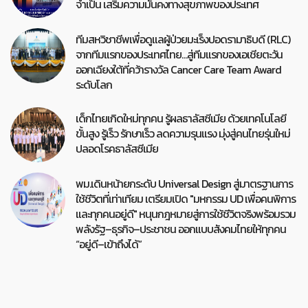
จำเป็น เสริมความมั่นคงทางสุขภาพของประเทศ
ทีมสหวิชาชีพเพื่อดูแลผู้ป่วยมะเร็งปอดรามาธิบดี (RLC)
จากทีมแรกของประเทศไทย…สู่ทีมแรกของเอเชียตะวัน
ออกเฉียงใต้ที่คว้ารางวัล Cancer Care Team Award
ระดับโลก
เด็กไทยเกิดใหม่ทุกคน รู้ผลธาลัสซีเมีย ด้วยเทคโนโลยี
ขั้นสูง รู้เร็ว รักษาเร็ว ลดความรุนแรง มุ่งสู่คนไทยรุ่นใหม่
ปลอดโรคธาลัสซีเมีย
พม.เดินหน้ายกระดับ Universal Design สู่มาตรฐานการ
ใช้ชีวิตที่เท่าเทียม เตรียมเปิด "มหกรรม UD เพื่อคนพิการ
และทุกคนอยู่ดี" หนุนกฎหมายสู่การใช้ชีวิตจริงพร้อมรวม
พลังรัฐ–ธุรกิจ–ประชาชน ออกแบบสังคมไทยให้ทุกคน
“อยู่ดี–เข้าถึงได้”