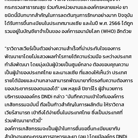
กระทรวงสาธารณสุข ร่วมกับหน่วยงานและองค์กรหลายแห่ง ยา
ชนิดนี้มีบทบาทสำคัญในการลดต้นทุนการรักษาอย่างมาก ปัจจุบัน
ได้รับการขึ้นทะเบียนในประเทศมาเลเซีย และในปี พ.ศ. 2566 ได้ถูก
รวมอยู่ในบัญชียาจำเป็นของ องค์การอนามัยโลก (WHO) อีกด้วย
“ราวิดาสเวียร์เป็นตัวอย่างความสำเร็จที่น่าประทับใจของการ
พัฒนายาโดยไม่แสวงผลกำไรภายใต้ความร่วมมือ ระหว่างประเทศ
กำลังพัฒนา โดยมุ่งเน้นผู้ป่วยเป็นศูนย์กลาง ต้องขอบคุณความ
เป็นผู้นำของประเทศไทย และมาเลเซีย ที่แสดงให้เห็นว่า ประเทศ
รายได้น้อยและปานกลางสามารถพัฒนายาที่ตรงกับความต้องการ
ของประชากรของตนเองได้” นพ.หลุยส์ ปิซาร์โร ผู้อำนวยการ
บริหารขององค์กร DNDi กล่าว “บันทึกความเข้าใจกับองค์การ
เภสัชกรรมฉบับนี้ ถือเป็นก้าวสำคัญในการผลักดัน ให้ราวิดาส
เวียร์สามารถ เข้าถึงได้ง่ายขึ้นในประเทศไทย ซึ่งเป็นประเทศที่
ร่วมพัฒนายาตัวนี้”
องค์การเภสัชกรรมจะเป็นผู้นำในการยื่นขอขึ้นทะเบียนยากับ
สำนักงานคณะกรรมการอาหารและยา (อย.) โดยมีองค์กร DNDi