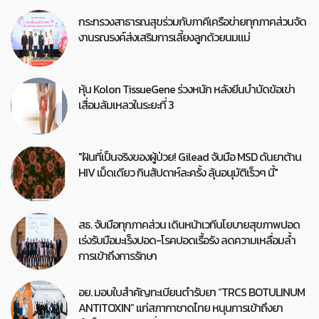
กระทรวงสาธารณสุขร่วมกับภาคีเครือข่ายทุกภาคส่วนจัด
งานรณรงค์ส่งเสริมการเลี้ยงลูกด้วยนมแม่
หุ้น Kolon TissueGene ร่วงหนัก หลังยีนบำบัดข้อเข่า
เสื่อมล้มเหลวในระยะที่ 3
"ฝันที่เป็นจริงของผู้ป่วย! Gilead จับมือ MSD ดันยาต้าน
HIV เม็ดเดียว กินสัปดาห์ละครั้ง ลุ้นอนุมัติเร็วๆ นี้"
สธ. จับมือทุกภาคส่วน เดินหน้าเวทีนโยบายสุขภาพปอด
เร่งรับมือมะเร็งปอด-โรคปอดเรื้อรัง ลดความเหลื่อมล้ำ
การเข้าถึงการรักษา
อย. มอบใบสำคัญทะเบียนตำรับยา “TRCS BOTULINUM
ANTITOXIN” แก่สภากาชาดไทย หนุนการเข้าถึงยา