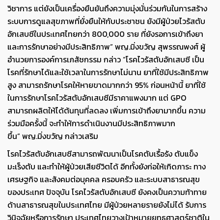
วิชาการ แต่ยังเป็นเครื่องยืนยันถึงความมุ่งมั่นร่วมกันในการสร้าง
ระบบการดูแลสุขภาพที่ยั่งยืนให้กับประชาชน ยังมีผู้ป่วยไวรัสตับ
อักเสบซีในประเทศไทยกว่า 800,000 ราย ที่ยังรอการเข้าถึงยา
และการรักษาอย่างมีประสิทธิภาพ” พญ.มิ่งขวัญ สุพรรณพงศ์ ผู้
อำนวยการองค์การเภสัชกรรม กล่าว “โรคไวรัสตับอักเสบซี เป็น
โรคที่รักษาได้และใช้เวลาในการรักษาไม่นาน ยาที่ใช้มีประสิทธิภาพ
สูง สามารถรักษาโรคให้หายขาดมากกว่า 95% ก่อนหน้านี้ ยาที่ใช้
ในการรักษาโรคไวรัสตับอักเสบซีมีราคาแพงมาก แต่ GPO
สามารถผลิตให้ได้ต้นทุนที่ลดลง เพิ่มการเข้าถึงยามากขึ้น ความ
ร่วมมือครั้งนี้ จะทำให้การดำเนินงานมีประสิทธิภาพมาก
ขึ้น”
พญ.มิ่งขวัญ กล่าวเสริม
โรคไวรัสตับอักเสบซีสามารถพัฒนาเป็นโรคตับเรื้อรัง ตับแข็ง
มะเร็งตับ และทำให้ผู้ป่วยเสียชีวิตได้ อีกทั้งยังก่อให้เกิดภาระ ทาง
เศรษฐกิจ และสังคมต่อบุคคล ครอบครัว และระบบสาธารณสุข
ของประเทศ ปัจจุบัน โรคไวรัสตับอักเสบซี ยังคงเป็นความท้าทาย
ด้านสาธารณสุขในประเทศไทย มีผู้ป่วยหลายรายยังไม่ได้ รับการ
วินิจฉัยหรือการรักษา ประเทศไทยวางเป้าหมายยุทธศาสตร์ชาติใน