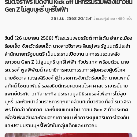
รมต.จิราพร เปิดงาน Kick off มหกรรมรวมพลังเยาวชน
Gen Z ไม่สูบบุหรี่ บุหรี่ไฟฟ้า
26 เม.ย. 2568 20:12:41
จำนวนผู้เข้าชม : 489 ครั้ง
วันนี้ (26 เมษายน 2568) ที่โรงแรมเพชรรัชต์ การ์เด้น อำเภอเมือง
ร้อยเอ็ด จังหวัดร้อยเอ็ด นางสาวจิราพร สินธุไพร รัฐมนตรีประจำ
สำนักนายกรัฐมนตรี เป็นประธานเปิดงาน มหกรรมรวมพลัง
เยาวชน Gen Z ไม่สูบบุหรี่ บุหรี่ไฟฟ้า ทั่วประเทศ พร้อมด้วย นาย
รณรงค์ พูลพิพัฒน์ เลขาธิการคณะกรรมการคุ้มครองผู้บริโภค
นายชัชวาล เบญจสิริวงศ์ ผู้ว่าราชการจังหวัดร้อยเอ็ด นายแพทย์
สุทัศน์ โชตนะพันธ์ รองอธิบดีกรมควบคุมโรค ศาสตราจารย์นาย
แพทย์ประกิต วาทีสาธกกิจ ประธานมูลนิธิรณรงค์เพื่อการไม่สูบ
บุหรี่ และหัวหน้าส่วนราชการทุกภาคส่วนที่เกี่ยวข้อง ทั้งนี้ รมว.จิรา
พร ได้กล่าวทักทาย และชื่นชมแกนนำเยาวชน Gen Z ทั่วประเทศ
เพื่อรับฟังเสียงสะท้อนจากเยาวชน เพื่อการหนุนเสริมการป้องกัน
และปราบปรามบุหรี่ไฟฟ้าในกลุ่มเด็กและเยาวชน