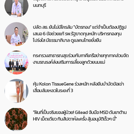
นนทบุรี
ปลัด สธ. ยันไม่มีใครล้ม "บัตรทอง" แต่จำเป็นต้องปฏิรูป
เสนอ 6 ข้อช่วยแก้ รพ.รัฐขาดทุนหนัก บริหารกองทุน
โปร่งใส มีธรรมาภิบาล ดูแลคนไทยยั่งยืน
กระทรวงสาธารณสุขร่วมกับภาคีเครือข่ายทุกภาคส่วนจัด
งานรณรงค์ส่งเสริมการเลี้ยงลูกด้วยนมแม่
หุ้น Kolon TissueGene ร่วงหนัก หลังยีนบำบัดข้อเข่า
เสื่อมล้มเหลวในระยะที่ 3
"ฝันที่เป็นจริงของผู้ป่วย! Gilead จับมือ MSD ดันยาต้าน
HIV เม็ดเดียว กินสัปดาห์ละครั้ง ลุ้นอนุมัติเร็วๆ นี้"