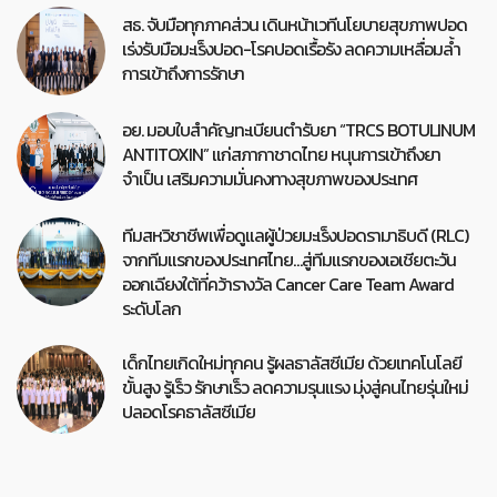
สธ. จับมือทุกภาคส่วน เดินหน้าเวทีนโยบายสุขภาพปอด
เร่งรับมือมะเร็งปอด-โรคปอดเรื้อรัง ลดความเหลื่อมล้ำ
การเข้าถึงการรักษา
อย. มอบใบสำคัญทะเบียนตำรับยา “TRCS BOTULINUM
ANTITOXIN” แก่สภากาชาดไทย หนุนการเข้าถึงยา
จำเป็น เสริมความมั่นคงทางสุขภาพของประเทศ
ทีมสหวิชาชีพเพื่อดูแลผู้ป่วยมะเร็งปอดรามาธิบดี (RLC)
จากทีมแรกของประเทศไทย…สู่ทีมแรกของเอเชียตะวัน
ออกเฉียงใต้ที่คว้ารางวัล Cancer Care Team Award
ระดับโลก
เด็กไทยเกิดใหม่ทุกคน รู้ผลธาลัสซีเมีย ด้วยเทคโนโลยี
ขั้นสูง รู้เร็ว รักษาเร็ว ลดความรุนแรง มุ่งสู่คนไทยรุ่นใหม่
ปลอดโรคธาลัสซีเมีย