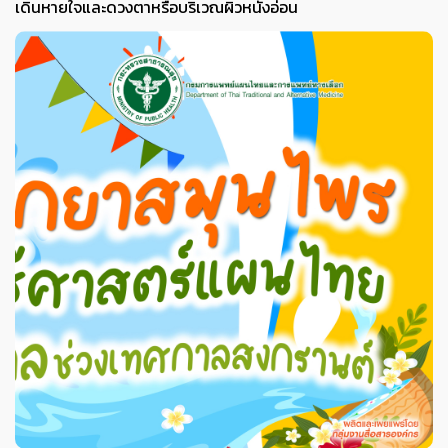
เดินหายใจและดวงตาหรือบริเวณผิวหนังอ่อน