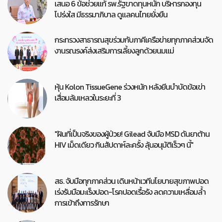
เสนอ 6 ข้อช่วยแก้ รพ.รัฐขาดทุนหนัก บริหารกองทุน
โปร่งใส มีธรรมาภิบาล ดูแลคนไทยยั่งยืน
กระทรวงสาธารณสุขร่วมกับภาคีเครือข่ายทุกภาคส่วนจัด
งานรณรงค์ส่งเสริมการเลี้ยงลูกด้วยนมแม่
หุ้น Kolon TissueGene ร่วงหนัก หลังยีนบำบัดข้อเข่า
เสื่อมล้มเหลวในระยะที่ 3
"ฝันที่เป็นจริงของผู้ป่วย! Gilead จับมือ MSD ดันยาต้าน
HIV เม็ดเดียว กินสัปดาห์ละครั้ง ลุ้นอนุมัติเร็วๆ นี้"
สธ. จับมือทุกภาคส่วน เดินหน้าเวทีนโยบายสุขภาพปอด
เร่งรับมือมะเร็งปอด-โรคปอดเรื้อรัง ลดความเหลื่อมล้ำ
การเข้าถึงการรักษา