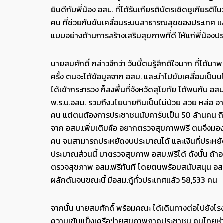
ยินดีกับพี่น้อง อสม. ที่ได้รับเกียรติบัตรเชิดชูเกียรต
คน ที่ช่วยกันขับเคลื่อนระบบสาธารณสุขของประเทศ แล
แบบอย่างด้านการสร้างเสริมสุขภาพที่ดี ให้แก่พี่น้อ
นายสมศักดิ์ กล่าวอีกว่า วันนี้ตนรู้สึกดีใจมาก ที่ได
ครั้ง ตนจะได้ข้อมูลจาก อสม. และนำไปขับเคลื่อนเป็น
ได้เข้ากระทรวง ก็ลงพื้นที่จังหวัดสุโขทัย ได้พบกับ 
พ.ร.บ.อสม. รวมถึงนโยบายกินเป็นไม่ป่วย สวย หล่อ อายุ
คน แต่ตนต้องการประชาชนนับคาร์บเป็น 50 ล้านคน ถึง
จาก อสม.เพิ่มเติมคือ อยากตรวจสุขภาพฟรี ตนจึงมอ
คน จนสามารถประหยัดงบประมาณได้ และเงินที่ประหยัดไ
ประมาณส่วนนี้ มาตรวจสุขภาพ อสม.ฟรีได้ ดังนั้น ถ
ตรวจสุขภาพ อสม.ฟรีทันที โดยตนพร้อมสนับสนุน อสม.อย่
ผลักดันจนขณะนี้ มีอสม.กู้ทั่วประเทศแล้ว 58,533 คน
จากนั้น นายสมศักดิ์ พร้อมคณะ ได้เดินทางต่อไปยังโร
ความเข้มแข็งเครือข่ายสุขภาพภาคประชาชน คนไทยห่า