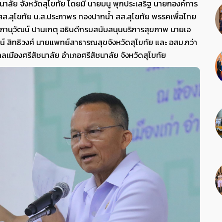
าลัย จังหวัดสุโขทัย โดยมี นายมนู พุกประเสริฐ นายกองค์การ
ล สส.สุโขทัย น.ส.ประภาพร ทองปากน้ำ สส.สุโขทัย พรรคเพื่อไทย
านุวัฒน์ ปานเกตุ อธิบดีกรมสนับสนุนบริการสุขภาพ นายเอ
น์ สิทธิวงศ์ นายแพทย์สาธารณสุขจังหวัดสุโขทัย และ อสม.กว่า
ลเมืองศรีสัชนาลัย อำเภอศรีสัชนาลัย จังหวัดสุโขทัย