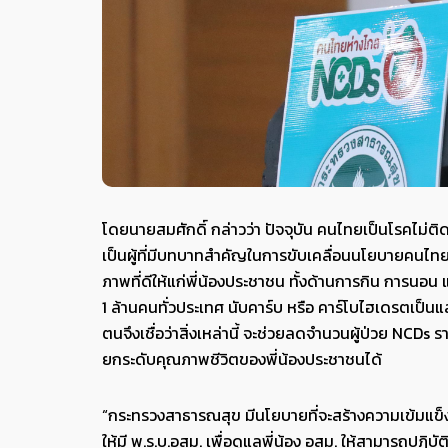
โดยนายสมศักดิ์ กล่าวว่า ปัจจุบัน คนไทยเป็นโรคไม่ติด
เป็นผู้ที่มีบทบาทสำคัญในการขับเคลื่อนนโยบายคนไ
ภาพที่ดีให้แก่พี่น้องประชาชน ทั้งด้านการกิน การนอ
1 ล้านคนทั่วประเทศ นับคาร์บ หรือ คาร์โบไฮเดรตเป็นแล
ตนจึงเชื่อว่าสิ่งเหล่านี้ จะช่วยลดจำนวนผู้ป่วย NCDs ร
ยกระดับคุณภาพชีวิตของพี่น้องประชาชนได้
“กระทรวงสาธารณสุข มีนโยบายที่จะสร้างความเข้มแข็
ให้มี พ.ร.บ.อสม. เพื่อดูแลพี่น้อง อสม. ให้สามารถปฏิ