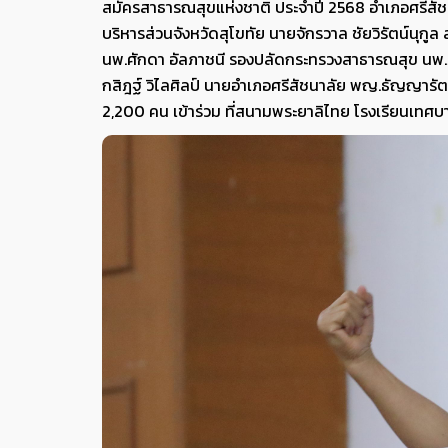
สมัครสาธารณสุขแห่งชาติ ประจำปี 2568 อำเภอศรีสัชน
บริหารส่วนจังหวัดสุโขทัย นายจักรวาล ชัยวิรัตน์นุกู
นพ.ศักดา อัลภาชนี รองปลัดกระทรวงสาธารณสุข นพ.ภ
กสิฎฐ์ วิไลศิลป์ นายอำเภอศรีสัชนาลัย พญ.ธัญญารัต
2,200 คน เข้าร่วม ที่สนามพระยาลิไทย โรงเรียนเทศบา