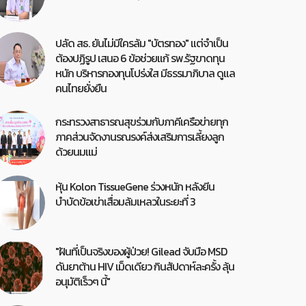
ปลัด สธ. ยันไม่มีใครล้ม "บัตรทอง" แต่จำเป็น
ต้องปฏิรูป เสนอ 6 ข้อช่วยแก้ รพ.รัฐขาดทุน
หนัก บริหารกองทุนโปร่งใส มีธรรมาภิบาล ดูแล
คนไทยยั่งยืน
กระทรวงสาธารณสุขร่วมกับภาคีเครือข่ายทุก
ภาคส่วนจัดงานรณรงค์ส่งเสริมการเลี้ยงลูก
ด้วยนมแม่
หุ้น Kolon TissueGene ร่วงหนัก หลังยีน
บำบัดข้อเข่าเสื่อมล้มเหลวในระยะที่ 3
"ฝันที่เป็นจริงของผู้ป่วย! Gilead จับมือ MSD
ดันยาต้าน HIV เม็ดเดียว กินสัปดาห์ละครั้ง ลุ้น
อนุมัติเร็วๆ นี้"