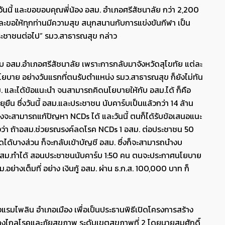
ิในวันนี้ และขอขอบคุณพี่น้อง อสม. อำเภอศรีสัชนาลัย กว่า 2,200
ะขอให้ทุกท่านมีความสุข สนุกสนานกับการแข่งขันกีฬา เป็น
งประชาชนต่อไป” รมว.สาธารณสุข กล่าว
้มาพบ อสม.อำเภอศรีสัชนาลัย เพราะการกลับมาจังหวัดสุโขทัย แต่ละ
นโยบาย อย่างวันแรกที่ตนรับตำแหน่ง รมว.สาธารณสุข ก็ยังไม่ทัน
อสม. และได้ข้อแนะนำ จนสามารถคิดนโยบายให้กับ อสม.ได้ ก็คือ
ยืน ซึ่งวันนี้ อสม.และประชาชน นับคาร์บเป็นแล้วกว่า 14 ล้าน
จะสามารถแก้ปัญหา NCDs ได้ และวันนี้ ตนก็ได้รับข้อเสนอแนะ
งว่า ถ้าอสม.ช่วยรณรงค์ลดโรค NCDs 1 อสม. ต่อประชาชน 50
ด้บางส่วน ก็จะกลับเข้าบัญชี อสม. ซึ่งก็จะสามารถนำงบ
้าอสม.ทำได้ สอนประชาชนนับคาร์บ 1:50 คน ตนจะประกาศนโยบาย
างเต็มที่ อย่าง เงินกู้ อสม. ผ่าน ธ.ก.ส. 100,000 บาท ก็
งแรมไพลิน อำเภอเมือง เพื่อเป็นประธานพิธีเปิดโครงการสร้าง
งไกลโรคและภัยสุขภาพ ระดับเขตสุขภาพที่ 2 โดยนายสมศักดิ์