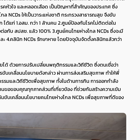
าน โรคหัวใจ และหลอดเลือด เป็นปัญหาที่สำคัญของประเทศ ซึ่ง
กล NCDs ให้เป็นวาระแห่งชาติ กระทรวงสาธารณสุข จึงขับ
้แก่ 1.อสม. กว่า 1 ล้านคน 2.ศูนย์ป้องกันโรคไม่ติดต่อใน
่งต่อกับ สปสช. แล้ว 100% 3.ศูนย์คนไทยห่างไกล NCDs ซึ่งจะมี
ะ 4.คลินิก NCDs รักษาหาย โดยปัจจุบันจัดตั้งคลินิกแล้วกว่า
ด้ ด้วยการปรับเปลี่ยนพฤติกรรมและวิถีชีวิต ซึ่งตนเชื่อว่า
ับเคลื่อนนโยบายดังกล่าว ผ่านการส่งเสริมสุขภาพ ทำให้พี่
กรรมและวิถีชีวิตเพื่อสุขภาพ ทั้งในด้านการกิน การออกกำลัง
อขอบคุณทุกภาคส่วนที่เกี่ยวข้อง ที่ช่วยกันสร้างความเข้ม
นขับเคลื่อนนโยบายคนไทยห่างไกล NCDs เพื่อสุขภาพที่ดีของ