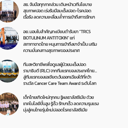
สธ. จับมือทุกภาคส่วน เดินหน้าเวทีนโยบาย
สุขภาพปอด เร่งรับมือมะเร็งปอด-โรคปอด
เรื้อรัง ลดความเหลื่อมล้ำการเข้าถึงการรักษา
อย. มอบใบสำคัญทะเบียนตำรับยา “TRCS
BOTULINUM ANTITOXIN” แก่
สภากาชาดไทย หนุนการเข้าถึงยาจำเป็น เสริม
ความมั่นคงทางสุขภาพของประเทศ
ทีมสหวิชาชีพเพื่อดูแลผู้ป่วยมะเร็งปอด
รามาธิบดี (RLC) จากทีมแรกของประเทศไทย…
สู่ทีมแรกของเอเชียตะวันออกเฉียงใต้ที่คว้า
รางวัล Cancer Care Team Award ระดับโลก
เด็กไทยเกิดใหม่ทุกคน รู้ผลธาลัสซีเมีย ด้วย
เทคโนโลยีขั้นสูง รู้เร็ว รักษาเร็ว ลดความรุนแรง
มุ่งสู่คนไทยรุ่นใหม่ปลอดโรคธาลัสซีเมีย