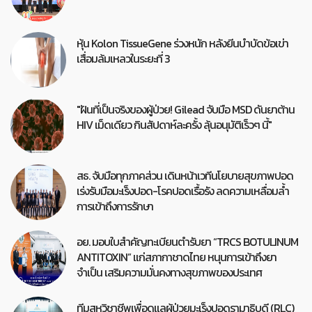
หุ้น Kolon TissueGene ร่วงหนัก หลังยีนบำบัดข้อเข่า
เสื่อมล้มเหลวในระยะที่ 3
"ฝันที่เป็นจริงของผู้ป่วย! Gilead จับมือ MSD ดันยาต้าน
HIV เม็ดเดียว กินสัปดาห์ละครั้ง ลุ้นอนุมัติเร็วๆ นี้"
สธ. จับมือทุกภาคส่วน เดินหน้าเวทีนโยบายสุขภาพปอด
เร่งรับมือมะเร็งปอด-โรคปอดเรื้อรัง ลดความเหลื่อมล้ำ
การเข้าถึงการรักษา
อย. มอบใบสำคัญทะเบียนตำรับยา “TRCS BOTULINUM
ANTITOXIN” แก่สภากาชาดไทย หนุนการเข้าถึงยา
จำเป็น เสริมความมั่นคงทางสุขภาพของประเทศ
ทีมสหวิชาชีพเพื่อดูแลผู้ป่วยมะเร็งปอดรามาธิบดี (RLC)