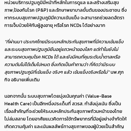
หน่วยบริการปฐมภูมิมีหน้าที่หลักในการดูแล และสร้างเสริมสุข
ภาพ,ป้องกันโรค (P&P) และรักษาพยาบาลขั้นต้นของประชาชน ซึ่ง
หากระบบสุขภาพปฐมภูมิมีความเข้มแข็ง จะสามารถช่วยลดอัตรา
การเจ็บป่วยให้กับผู้สูงอายุ หรือโรค NCDs ได้อย่างมาก
“ที่ผ่านมา ประเทศไทยมีระบบหลักประกันสุขภาพที่มีความเข้มแข็ง
และระบบสุขภาพปฐมภูมิยืนอยู่แถวหน้าของโลก
แต่ทำไมยังไม่
สามารถควบคุมโรค
NCDs ได้ และยังมีคนที่คุมระดับน้ำตาลหรือ
ความดันไม่ได้เต็มไปหมด ซึ่งเกิดเป็นคำถามว่า ที่คิดว่ามีระบบ
สุขภาพปฐมภูมิที่เข้มแข็ง จริงๆ แล้ว เข้มแข็งจริงหรือไม่”
นพ.ศุภ
กิจ อธิบายเพิ่มเติม
นอกจากนั้น ระบบสุขภาพโดยมุ่งเน้นคุณค่า (Value-Base
Health Care) เป็นอีกหนึ่งประเด็นที่ สวรส. กำลังมุ่งเน้น ซึ่งเป็น
เรื่องสำคัญที่จะช่วยให้ระบบหลักประกันสุขภาพถ้วนหน้าของไทย
ไม่ล่มสลาย โดยอาศัยแนวคิดการใช้ทรัพยากรที่มีอยู่อย่างจำกัดให้
เกิดความคุ้มค่า และเน้นผลลัพธ์ทางสุขภาพของผู้ป่วยเป็นสำคัญ