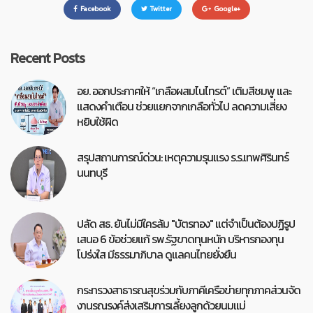
Facebook
Twitter
Google+
Recent Posts
อย. ออกประกาศให้ “เกลือผสมไนไทรต์” เติมสีชมพู และ
แสดงคำเตือน ช่วยแยกจากเกลือทั่วไป ลดความเสี่ยง
หยิบใช้ผิด
สรุปสถานการณ์ด่วน: เหตุความรุนแรง ร.ร.เทพศิรินทร์
นนทบุรี
ปลัด สธ. ยันไม่มีใครล้ม "บัตรทอง" แต่จำเป็นต้องปฏิรูป
เสนอ 6 ข้อช่วยแก้ รพ.รัฐขาดทุนหนัก บริหารกองทุน
โปร่งใส มีธรรมาภิบาล ดูแลคนไทยยั่งยืน
กระทรวงสาธารณสุขร่วมกับภาคีเครือข่ายทุกภาคส่วนจัด
งานรณรงค์ส่งเสริมการเลี้ยงลูกด้วยนมแม่