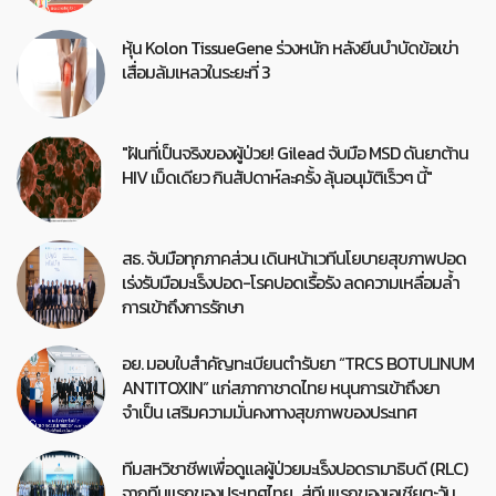
หุ้น Kolon TissueGene ร่วงหนัก หลังยีนบำบัดข้อเข่า
เสื่อมล้มเหลวในระยะที่ 3
"ฝันที่เป็นจริงของผู้ป่วย! Gilead จับมือ MSD ดันยาต้าน
HIV เม็ดเดียว กินสัปดาห์ละครั้ง ลุ้นอนุมัติเร็วๆ นี้"
สธ. จับมือทุกภาคส่วน เดินหน้าเวทีนโยบายสุขภาพปอด
เร่งรับมือมะเร็งปอด-โรคปอดเรื้อรัง ลดความเหลื่อมล้ำ
การเข้าถึงการรักษา
อย. มอบใบสำคัญทะเบียนตำรับยา “TRCS BOTULINUM
ANTITOXIN” แก่สภากาชาดไทย หนุนการเข้าถึงยา
จำเป็น เสริมความมั่นคงทางสุขภาพของประเทศ
ทีมสหวิชาชีพเพื่อดูแลผู้ป่วยมะเร็งปอดรามาธิบดี (RLC)
จากทีมแรกของประเทศไทย…สู่ทีมแรกของเอเชียตะวัน